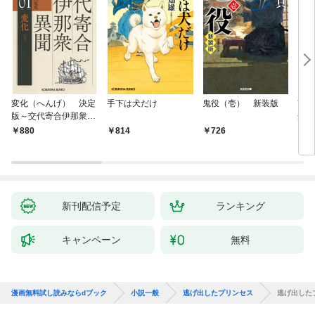
変化（へんげ） 決定
手下は犬だけ
鬼役（壱） 新装版
南町
版～交代寄合伊那衆異
舟の
聞（1）～
880
814
726
9
新刊配信予定
ランキング
キャンペーン
無料
漫画無料試し読みならdブック
小説一般
逃げ出したプリンセス
逃げ出した