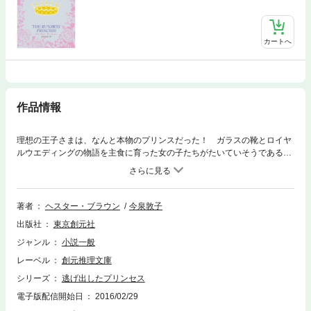
カートへ
作品情報
理想の王子さまは、なんと本物のプリンスだった！ ガラスの靴とロイヤ
ルウエディングの物語を主食に育った女の子たちがたいていそうであるよ
うに、わたしもかつて、プリンセスは生まれながらにプリンセスなのであ
って、あとからなるものではないと思っていた。そう、あの日まで
は……。わたし、エイミー・ワイルドはロンドンで庭師をしている。植物
を愛することにかけては人に負けない自信とプライドがある。彼氏はいな
著者
ヘスター・ブラウン
今泉敦子
いけど、気の合うルームメイトにも恵まれ、充実した毎日だ。だが、その
出版社
東京創元社
同居人のパーティーが、すべての始まりだった。スウィートでビターな、
これぞ現代版シンデレラストーリー。
ジャンル
小説一般
レーベル
創元推理文庫
シリーズ
逃げ出したプリンセス
電子版配信開始日
2016/02/29