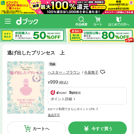
作品検索
カート
はじめての方へ
逃げ出したプリンセス 上
完結
ヘスター・ブラウン
今泉敦子
999
(税込)
9
pt
獲得
ポイント詳細
dカード利用でさらにポイント+2%
返品不可
カートへ
今すぐ買う