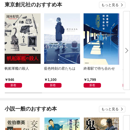
東京創元社のおすすめ本
もっと見る
帆船軍艦の殺人
藍色時刻の君たちは
終着駅で待ち合わせ
劇場
ス・
946
1,100
1,799
3,
新着
新着
新着
小説一般のおすすめ本
もっと見る