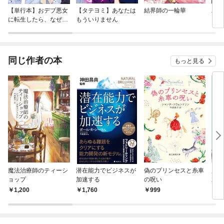
【単行本】おデブ悪女
【タテヨミ】あなたは
結界師の一輪華
バッ
に転生したら、なぜか
もういりません
ロイ
ラスボス王子様に執着
今世
されています
りが
てく
OMI
同じ作者の本
もっと見る
魔法治療師のティーシ
潜在能力でビジネスが
偽のプリンセスと糸車
魔法
ョップ
加速する
の呪い
末 
1,200
1,760
999
9