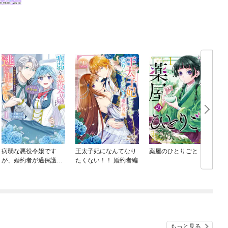
病弱な悪役令嬢です
王太子妃になんてなり
薬屋のひとりごと
が、婚約者が過保護す
たくない！！ 婚約者編
ぎて逃げ出したい(私た
ち犬猿の仲でしたよ
ね！？)
もっと見る