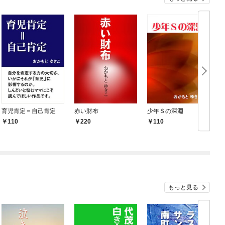
育児肯定＝自己肯定
赤い財布
少年Ｓの深淵
110
220
110
もっと見る