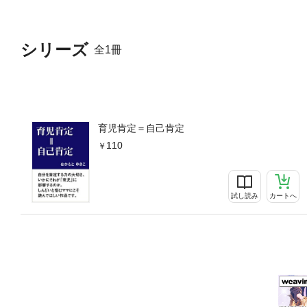
シリーズ
全1冊
育児肯定＝自己肯定
110
試し読み
カートへ