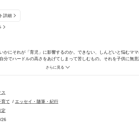
ト詳細
%
いかにそれが「育児」に影響するのか。できない、しんどいと悩むママ
自分でハードルの高さをあげてしまって苦しむもの。それを子供に無意
ている以上に感じてしまっているもの。だからといって母親が悪いわけ
「気づき」を今からはじめましょう。きっと見える景色が違うはずです
クス
子育て
エッセイ・随筆・紀行
肯定
/26