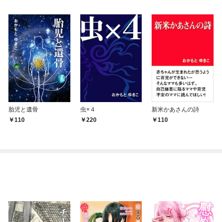
胎児と遺骨
虫×４
新米かあさんの詩
110
220
110