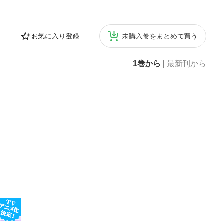
お気に入り登録
未購入巻をまとめて買う
1巻から
|
最新刊から