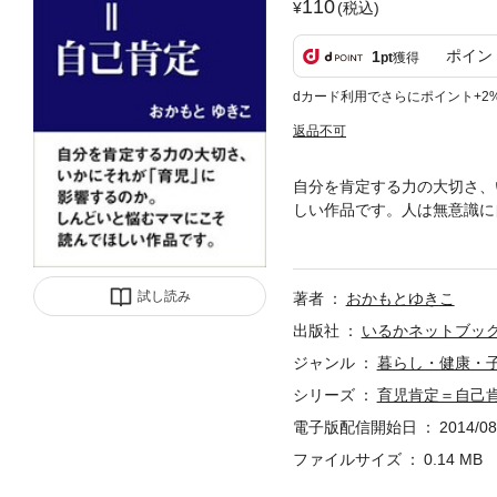
110
(税込)
ポイン
1
pt
獲得
dカード利用でさらにポイント+2
返品不可
自分を肯定する力の大切さ、
しい作品です。人は無意識に
いませんか？子供は親が思っ
す、物事を多角的に見る癖や
試し読み
著者
おかもとゆきこ
出版社
いるかネットブッ
ジャンル
暮らし・健康・
シリーズ
育児肯定＝自己
電子版配信開始日
2014/08
ファイルサイズ
0.14 MB