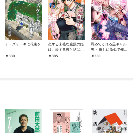
チーズケーキに花束を
恋する未熟な魔獣の姫
慰めてくれる黒ギャル
は、愛する彼と結ばれ
男 ～推しに激似で俺の
たい！
嫁～
330
385
330