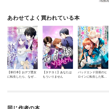
あわせてよく買われている本
【単行本】おデブ悪女
【タテヨミ】あなたは
バッドエンド目前のヒ
に転生したら、なぜか
もういりません
ロインに転生した私、
ラスボス王子様に執着
今世では恋愛するつも
されています
りがチートな兄が離し
てくれません！？@C
OMIC
同じ作者の本