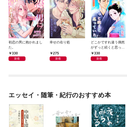
初恋の男に抱かれまし
幸せの在り処
どこかですれ違う偶然
た。
がずっと続くと思って
いた
330
275
330
新着
新着
新着
エッセイ・随筆・紀行のおすすめ本