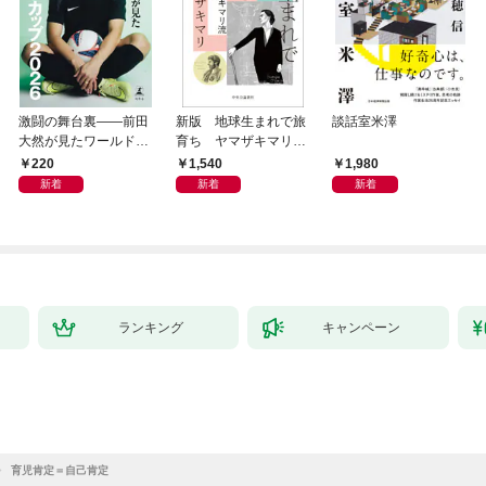
激闘の舞台裏――前田
新版 地球生まれで旅
談話室米澤
大然が見たワールドカ
育ち ヤマザキマリ流
ップ2026
人生論
220
1,540
1,980
新着
新着
新着
ランキング
キャンペーン
育児肯定＝自己肯定