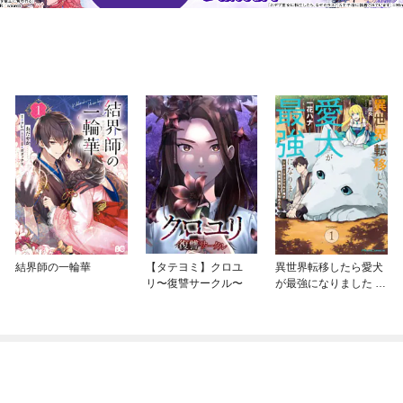
結界師の一輪華
【タテヨミ】クロユ
異世界転移したら愛犬
リ〜復讐サークル〜
が最強になりました ～
シルバーフェンリルと
俺が異世界暮らしを始
めたら～ THE COMIC