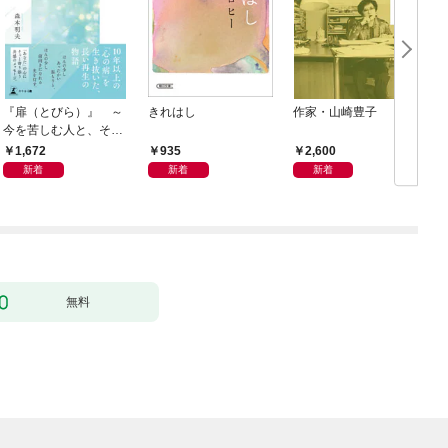
『扉（とびら）』 ～
きれはし
作家・山崎豊子
今を苦しむ人と、その
ご家族、そして「あな
1,672
935
2,600
た」へ～
新着
新着
新着
無料