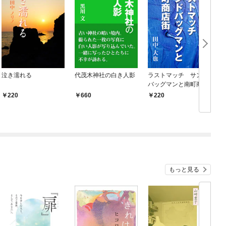
泣き濡れる
代茂木神社の白き人影
ラストマッチ サンド
バッグマンと南町商店
街
220
660
220
もっと見る