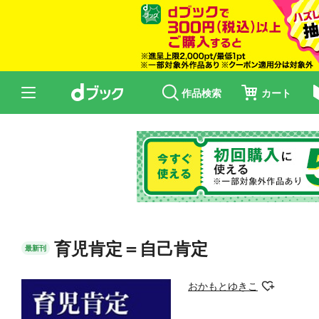
作品検索
カート
育児肯定＝自己肯定
最新刊
おかもとゆきこ