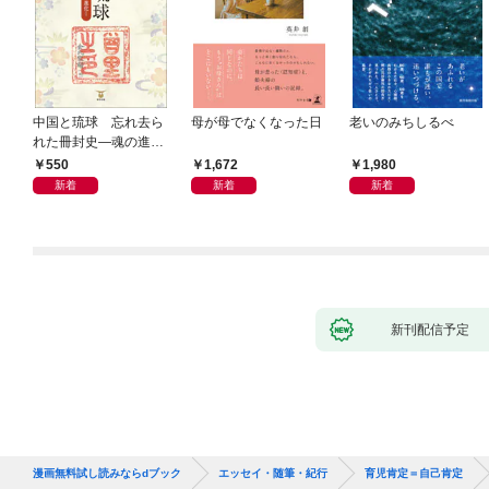
中国と琉球 忘れ去ら
母が母でなくなった日
老いのみちしるべ
れた冊封史―魂の進化
―
550
1,672
1,980
新着
新着
新着
新刊配信予定
漫画無料試し読みならdブック
エッセイ・随筆・紀行
育児肯定＝自己肯定