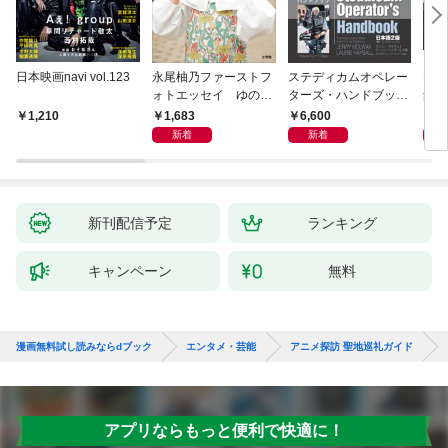
日本映画navi vol.123
永尾柚乃ファーストフ
ステディカムオペレー
テレ
ォトエッセイ ゆのも
ターズ・ハンドブック
集 
のがたり
日本語版 電子版 第２
ーズ
1,683
6,600
1
1,210
版
ウル
新着
新着
【電
新刊配信予定
ランキング
キャンペーン
無料
漫画無料試し読みならdブック
エンタメ・芸能
アニメ探訪 聖地巡礼ガイド
アプリならもっと便利で快適に！