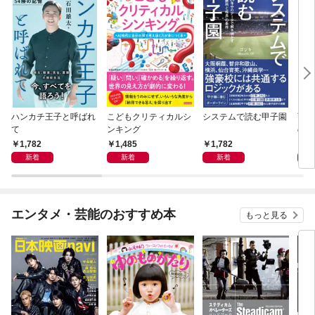
ハンカチ王子と呼ばれ
こどもクリティカルシ
システムで読む甲子園
育成
て
ンキング
の判
ケッ
1,782
1,485
1,782
1,
ング
新着
新着
新着
エンタメ・芸能のおすすめ本
もっと見る