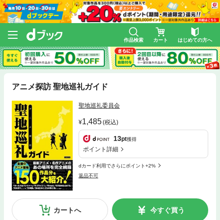
作品検索
カート
はじめての方へ
アニメ探訪 聖地巡礼ガイド
聖地巡礼委員会
1,485
(税込)
13
pt
獲得
ポイント詳細
dカード利用でさらにポイント+2%
返品不可
カートへ
今すぐ買う