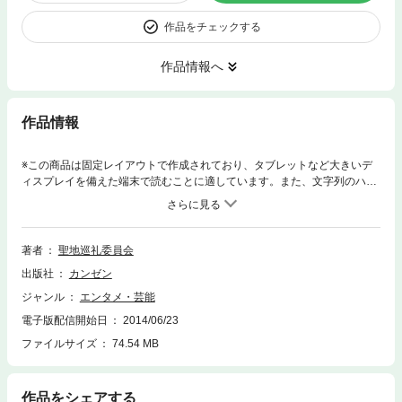
作品をチェックする
作品情報へ
作品情報
※この商品は固定レイアウトで作成されており、タブレットなど大きいデ
ィスプレイを備えた端末で読むことに適しています。また、文字列のハイ
ライトや検索、辞書の参照、引用などの機能が使用できません。 アニメフ
ァンの間では物語の舞台やそのモデルとなった土地のことを 『聖地』と呼
び、そこに来訪することを『聖地巡礼』と呼びます。 本書は最新アニメ、
過去の名作アニメを含めた 150作品を取り上げ、日本全国の数ある聖地を
著者
聖地巡礼委員会
ピックアップ。 住所情報とともに詳細マップを掲載し、それぞれの聖地を
出版社
カンゼン
詳しく解説しました。 また、中二病の人たちが好きそうな 土地や地域
『中二的聖地』も厳選して地域ごとに掲載。 『聖地』を愛する人たちに向
ジャンル
エンタメ・芸能
けた アニメ好き必携のトラベルガイドブック決定版です! 目次 ●北海道・
電子版配信開始日
2014/06/23
東北エリア 『Kanon』『最終兵器彼女』『君に届け』 『ラブひな』『か
んなぎ』『レベルE』…etc ●東京エリア 『ラブライブ!』『シュタインズ・
ファイルサイズ
74.54 MB
ゲート』 『うみねこのなく頃に』『はたらく魔王さま』 『時をかける少
女』『化物語』『THE IDOLM@STER』 『デュラララ!!』『CLANNAD』
…etc ●関東エリア 『ガールズ&パンツァー』『つり球』『ゆるゆり♪♪』
作品をシェアする