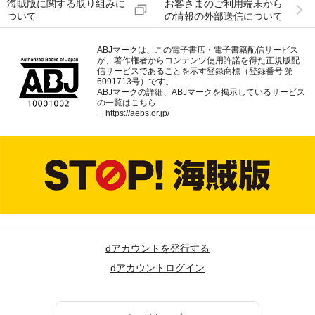
海賊版に関する取り組みに
お客さまのご利用端末から
ついて
の情報の外部送信について
ABJマークは、この電子書店・電子書籍配信サービス
が、著作権者からコンテンツ使用許諾を得た正規版配
信サービスであることを示す登録商標（登録番号 第
6091713号）です。
ABJマークの詳細、ABJマークを掲示しているサービス
の一覧はこちら
→
https://aebs.or.jp/
dアカウントを発行する
dアカウントログイン