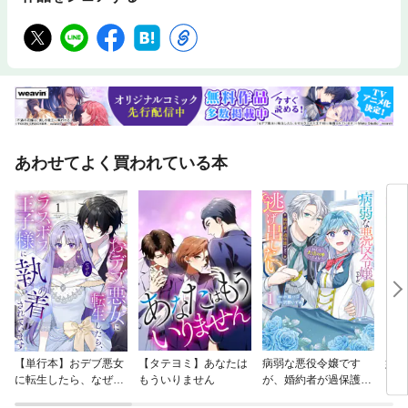
『俺の妹がこんなに可愛いわけがない』 『おおきく振りかぶって』『らき
☆すた』『日常』 『あの日見た花の名前を僕達はまだ知らない。』 『ペ
ルソナ4』『魔法少女まどか☆マギカ』『未来日記』 『新世紀エヴァンゲ
リオン』…etc ●中部エリア 『電波女と青春男』『僕は友達が少ない』
『氷菓』 『ひぐらしのなく頃に』『中二病でも恋がしたい!』 『咲—Saki
—』『サマーウォーズ』…etc ●近畿エリア 『有頂天家族』『たまこまー
けっと』『薄桜鬼』『けいおん!』 『Fate/stay night』『涼宮ハルヒの憂
鬱』…etc ●中国・四国・九州エリア 『琴浦さん』『Free!』『たまゆら』
『千と千尋の神隠し』 『瀬戸の花嫁』『奥さまは魔法少女』『海がきこえ
る』 『ゆゆ式』『風立ちぬ』『夏目友人帳』『はいたい七葉』 『あそび
あわせてよく買われている本
にいくヨ!』『ストラトス・フォー』…etc ●中二的聖地 摩周湖、恐山、松
島、府中空軍基地跡、奥多摩ロープウェイ 首都圏外郭放水路、上八幡美山
鍾乳洞、黒部ダム、 生駒山上遊園地、河内の風穴、友ヶ島、鳥取砂丘 阿
蘇山、屋久島、軍艦島、野首教会…etc
【単行本】おデブ悪女
【タテヨミ】あなたは
病弱な悪役令嬢です
妹は
に転生したら、なぜか
もういりません
が、婚約者が過保護す
ラスボス王子様に執着
ぎて逃げ出したい(私