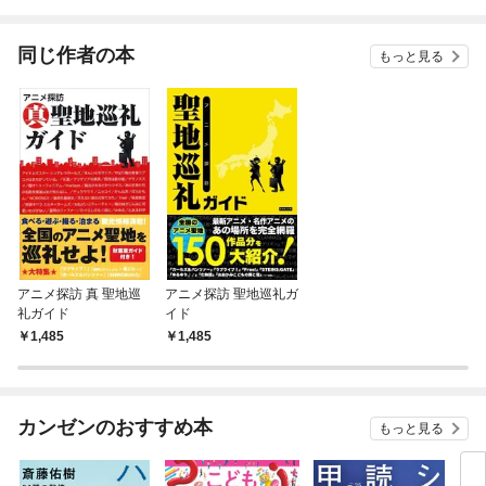
されています
たち犬猿の仲でしたよ
ね！？)
同じ作者の本
もっと見る
アニメ探訪 真 聖地巡
アニメ探訪 聖地巡礼ガ
礼ガイド
イド
1,485
1,485
カンゼンのおすすめ本
もっと見る