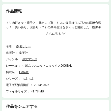
作品情報
トリ肉好き女・薫子と、元セレブ鳥・ちよの毎日はワル巧みの応酬合戦
ッ！ 笑いあり、涙あり（？）の共同生活をぎゅっと凝縮した、腹黒ギャ
ル鳥コメディーの第2弾!!
著者
森名リリー
出版社
集英社
ジャンル
少女マンガ
レーベル
りぼんマスコットコミックスDIGITAL
掲載誌
Cookie
シリーズ
ちよちよ
電子版配信開始日
2013/03/25
ファイルサイズ
41.78 MB
作品をシェアする