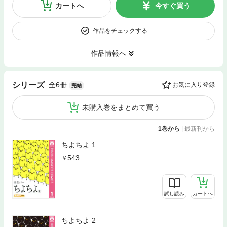
カートへ
今すぐ買う
作品をチェックする
作品情報へ
全6冊
シリーズ
お気に入り登録
完結
未購入巻をまとめて買う
1巻から
|
最新刊から
ちよちよ 1
543
試し読み
カートへ
ちよちよ 2