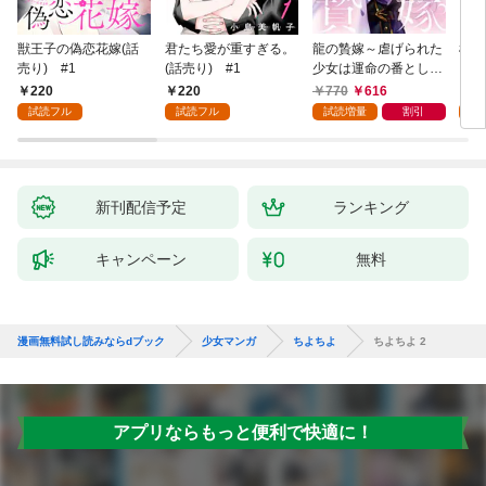
獣王子の偽恋花嫁(話
君たち愛が重すぎる。
龍の贄嫁～虐げられた
桜と
売り) #1
(話売り) #1
少女は運命の番として
愛される～ 1巻
220
220
770
616
2
試読フル
試読フル
試読増量
割引
試
新刊配信予定
ランキング
キャンペーン
無料
漫画無料試し読みならdブック
少女マンガ
ちよちよ
ちよちよ 2
アプリならもっと便利で快適に！