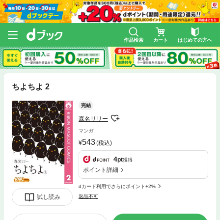
作品検索
カート
はじめての方へ
ちよちよ 2
完結
森名リリー
マンガ
543
(税込)
4
pt
獲得
ポイント詳細
dカード利用でさらにポイント+2%
試し読み
返品不可