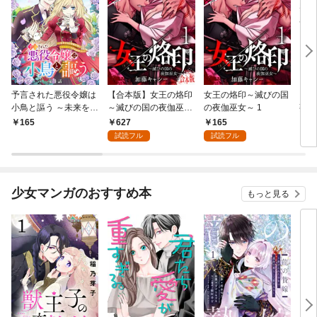
予言された悪役令嬢は
【合本版】女王の烙印
女王の烙印～滅びの国
【単
小鳥と謳う ～未来を知
～滅びの国の夜伽巫女
の夜伽巫女～ 1
熟れ
る専属執事に「君を救
～ 1
たり
627
165
165
1
う」と言われました～
試読フル
試読フル
分冊版 第1話
少女マンガのおすすめ本
もっと見る