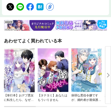
あわせてよく買われている本
【単行本】おデブ悪女
【タテヨミ】あなたは
病弱な悪役令嬢です
妹は
に転生したら、なぜか
もういりません
が、婚約者が過保護す
ラスボス王子様に執着
ぎて逃げ出したい(私
されています
たち犬猿の仲でしたよ