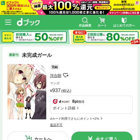
作品検索
カート
はじめての方へ
未完成ガール
最新刊
完結
河合朗
マンガ
937
(税込)
8
pt
獲得
ポイント詳細
dカード利用でさらにポイント+2%
返品不可
カートへ
今すぐ買う