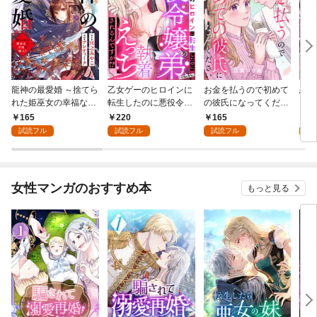
龍神の最愛婚 ～捨てら
乙女ゲーのヒロインに
お金を払うので初めて
恋を
れた姫巫女の幸福な嫁
転生したのに悪役令嬢
の彼氏になってくださ
スが
入り～: 1
の弟（攻略対象外）に
い: 1
溺愛
165
220
165
2
執着えっちされるんで
試読フル
試読フル
試読フル
試
すが！？: 1
女性マンガのおすすめ本
もっと見る