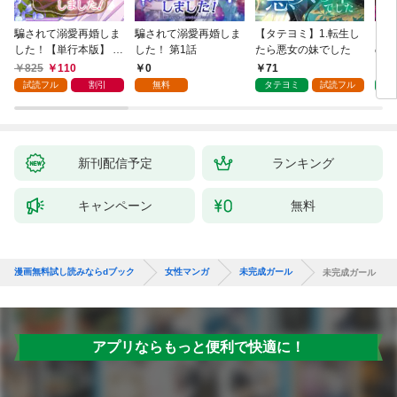
騙されて溺愛再婚しま
騙されて溺愛再婚しま
【タテヨミ】1.転生し
【タ
した！【単行本版】 1
した！ 第1話
たら悪女の妹でした
の私
巻
825
110
0
71
7
試読フル
割引
無料
タテヨミ
試読フル
タ
新刊配信予定
ランキング
キャンペーン
無料
漫画無料試し読みならdブック
女性マンガ
未完成ガール
未完成ガール
アプリならもっと便利で快適に！