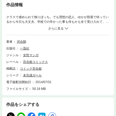
作品情報
クラスで虐められて独りぼっち。でも理想の恋人、ゆかが部屋で待ってい
るから今日も大丈夫。学校での辛かった事も何もかも全て受け入れて、優
しい微笑みを浮かべているゆかがいれば他には何もいらない。それなの
に。ゆかと会話をしているところをクラスメートに目撃されてしまい、幸
せだった毎日にヒビが入り――…。
著者
河合朗
出版社
一迅社
ジャンル
女性マンガ
レーベル
百合姫コミックス
掲載誌
コミック百合姫
シリーズ
未完成ガール
電子版配信開始日
2014/07/31
ファイルサイズ
50.16 MB
作品をシェアする