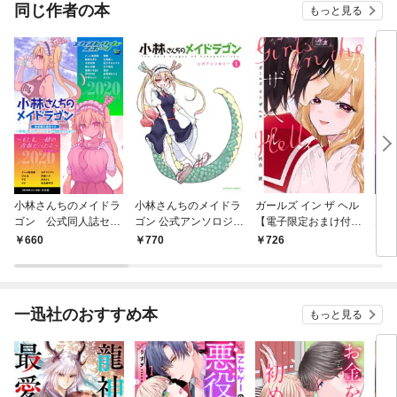
同じ作者の本
もっと見る
小林さんちのメイドラ
小林さんちのメイドラ
ガールズ イン ザ ヘル
ネイ
ゴン 公式同人誌セッ
ゴン 公式アンソロジー
【電子限定おまけ付
ん。
ト～制服で恋！スポー
1
き】
たち
660
770
726
6
ツで汗！全力で青春や
っちゃうよ！！～【お
まけ漫画付き】
一迅社のおすすめ本
もっと見る