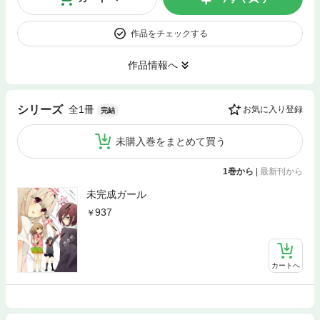
作品をチェックする
作品情報へ
全1冊
シリーズ
お気に入り登録
完結
未購入巻をまとめて買う
1巻から
|
最新刊から
未完成ガール
937
カートへ