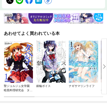
あわせてよく買われている本
聖ジョルジュ女学園
銀輪ボイス
ナギサマリンライフ
コ
暗黒料理研究会 タベ
CE
ルナ
闢の
ディ