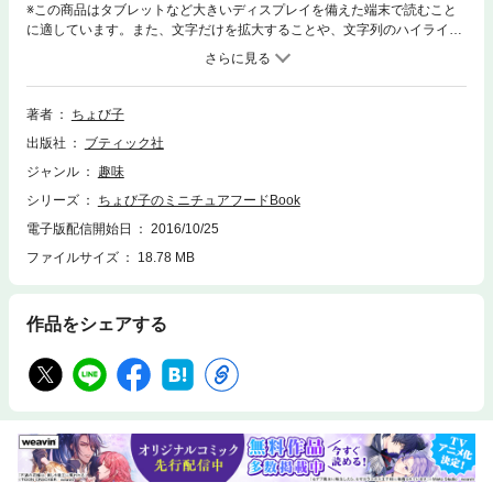
※この商品はタブレットなど大きいディスプレイを備えた端末で読むこと
に適しています。また、文字だけを拡大することや、文字列のハイライ
ト、検索、辞書の参照、引用などの機能が使用できません。樹脂粘土で作
るミニチュアフード。初めて作る人でも、わかりやすい写真解説付き。和
食、洋食をはじめ、人気のスイーツなどのモチーフが満載。
著者
ちょび子
出版社
ブティック社
ジャンル
趣味
シリーズ
ちょび子のミニチュアフードBook
電子版配信開始日
2016/10/25
ファイルサイズ
18.78 MB
作品をシェアする