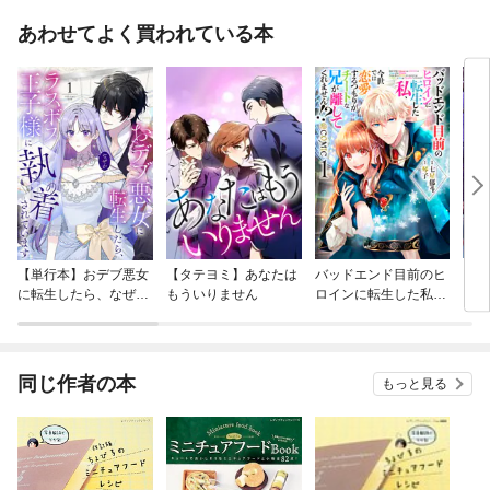
あわせてよく買われている本
【単行本】おデブ悪女
【タテヨミ】あなたは
バッドエンド目前のヒ
【タ
に転生したら、なぜか
もういりません
ロインに転生した私、
リ〜
ラスボス王子様に執着
今世では恋愛するつも
されています
りがチートな兄が離し
てくれません！？@C
OMIC
同じ作者の本
もっと見る