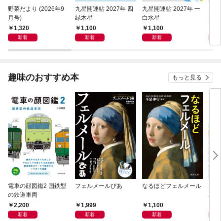
野菜だより (2026年9
九星開運帖 2027年 四
九星開運帖 2027年 一
九星
月号)
緑木星
白水星
白金
1,320
1,100
1,100
1,
新着
新着
新着
趣味のおすすめ本
もっと見る
電車の顔図鑑2 国鉄型
フェルメールぴあ
なるほどフェルメール
大人
の鉄道車両
ハン
2,200
1,999
1,100
1,
新着
新着
新着