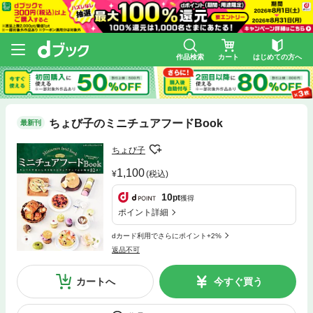
作品検索
カート
はじめての方へ
ちょび子のミニチュアフードBook
最新刊
ちょび子
1,100
(税込)
10
pt
獲得
ポイント詳細
dカード利用でさらにポイント+2%
返品不可
カートへ
今すぐ買う