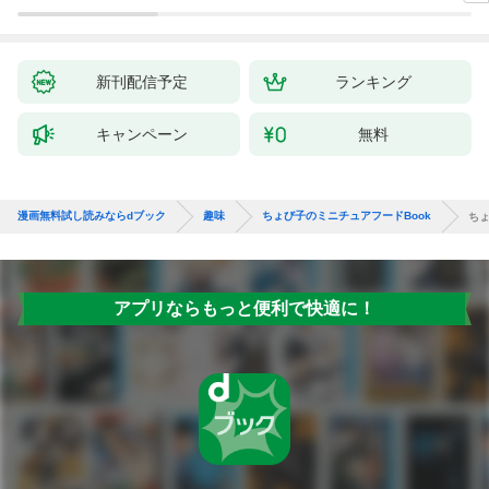
新刊配信予定
ランキング
キャンペーン
無料
漫画無料試し読みならdブック
趣味
ちょび子のミニチュアフードBook
ちょ
アプリならもっと便利で快適に！