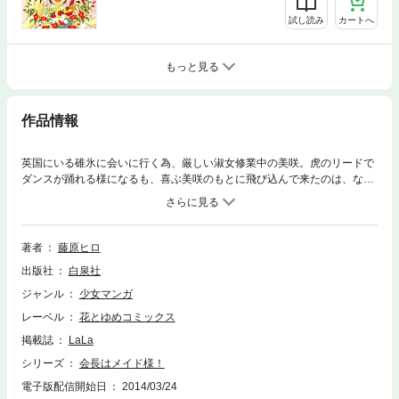
試し読み
カートへ
もっと見る
作品情報
英国にいる碓氷に会いに行く為、厳しい淑女修業中の美咲。虎のリードで
ダンスが踊れる様になるも、喜ぶ美咲のもとに飛び込んで来たのは、なん
と海外ゴシップ誌に載った碓氷の姿！？そして遂に、美咲は虎達の協力の
下、碓氷のいる英国へと向かう──！！
著者
藤原ヒロ
出版社
白泉社
ジャンル
少女マンガ
レーベル
花とゆめコミックス
掲載誌
LaLa
シリーズ
会長はメイド様！
電子版配信開始日
2014/03/24