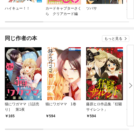
ハイキュー！！
カードキャプターさく
ツバサ
君に
ら クリアカード編
同じ作者の本
もっと見る
猫にワガママ［1話売
猫にワガママ 1巻
藤原ヒロ作品集「狂騒
月島
り］ 第1夜
サイレント」
子
1巻
165
594
594
5