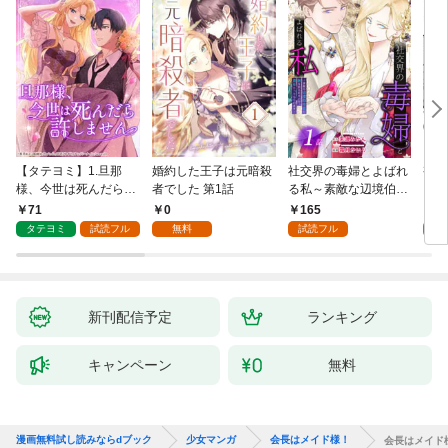
【タテヨミ】1.旦那
婚約した王子は元暗殺
社交界の毒婦とよばれ
視線
様、今世は死んだら許
者でした 第1話
る私～素敵な辺境伯令
る 1
しません
息に腕を折られたの
71
0
165
1
で、責任とってもらい
タテヨミ
試読フル
無料
試読フル
試
ます～［ばら売り］
第1話
新刊配信予定
ランキング
キャンペーン
無料
漫画無料試し読みならdブック
少女マンガ
会長はメイド様！
会長はメイド