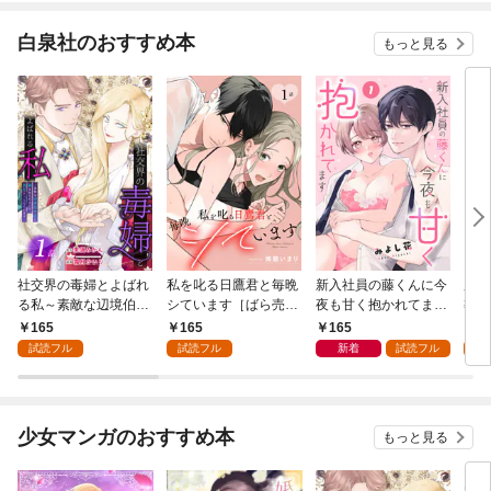
白泉社のおすすめ本
もっと見る
社交界の毒婦とよばれ
私を叱る日鷹君と毎晩
新入社員の藤くんに今
魔導
る私～素敵な辺境伯令
シています［ばら売
夜も甘く抱かれてます
導書
息に腕を折られたの
り］ 第1話
［ばら売り］ 第1話
の精
165
165
165
1
で、責任とってもらい
した
試読フル
試読フル
新着
試読フル
試
ます～［ばら売り］
下が
第1話
にい
り］
少女マンガのおすすめ本
もっと見る