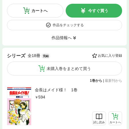
カートへ
今すぐ買う
作品をチェックする
作品情報へ
全18冊
シリーズ
お気に入り登録
完結
未購入巻をまとめて買う
1巻から
|
最新刊から
会長はメイド様！ 1巻
594
試し読み
カートへ