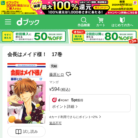
作品検索
カート
はじめての方へ
会長はメイド様！ 17巻
完結
藤原ヒロ
マンガ
594
(税込)
5
pt
獲得
ポイント詳細
dカード利用でさらにポイント+2%
返品不可
試し読み