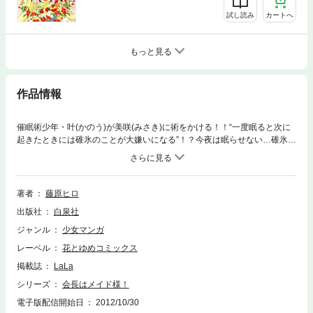
試し読み
カートへ
もっと見る
作品情報
催眠術少年・叶(かのう)が美咲(みさき)に術をかける！！“一度眠ると次に
起きたときには碓氷のことが大嫌いになる”！？今夜は眠らせない…碓氷も
本気モードで対決！！そしてメイド・ラテのスタッフ一同＆碓氷は夏の海
へ！浜辺で水着ラブ上昇☆特別編2本＋描きおろし満載！！
著者
藤原ヒロ
出版社
白泉社
ジャンル
少女マンガ
レーベル
花とゆめコミックス
掲載誌
LaLa
シリーズ
会長はメイド様！
電子版配信開始日
2012/10/30