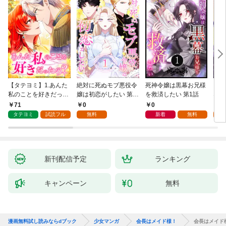
【タテヨミ】1.あんた
絶対に死ぬモブ悪役令
死神令嬢は黒幕お兄様
レベ
私のことを好きだった
嬢は初恋がしたい 第1
を救済したい 第1話
なり
の？
話
71
0
0
0
タテヨミ
試読フル
無料
新着
無料
新刊配信予定
ランキング
キャンペーン
無料
漫画無料試し読みならdブック
少女マンガ
会長はメイド様！
会長はメイド