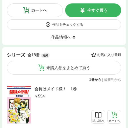
カートへ
今すぐ買う
作品をチェックする
作品情報へ
全18冊
シリーズ
お気に入り登録
完結
未購入巻をまとめて買う
1巻から
|
最新刊から
会長はメイド様！ 1巻
594
試し読み
カートへ