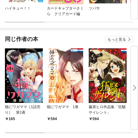
ハイキュー！！
カードキャプターさく
ツバサ
君に
ら クリアカード編
同じ作者の本
もっと見る
猫にワガママ［1話売
猫にワガママ 1巻
藤原ヒロ作品集「狂騒
月島
り］ 第1夜
サイレント」
子
1巻
165
594
594
5