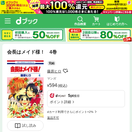
作品検索
カート
はじめての方へ
会長はメイド様！ 4巻
完結
藤原ヒロ
マンガ
594
(税込)
5
pt
獲得
ポイント詳細
dカード利用でさらにポイント+2%
返品不可
試し読み