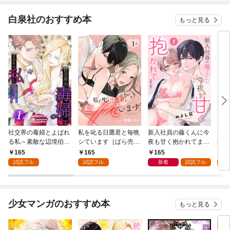
白泉社のおすすめ本
もっと見る
社交界の毒婦とよばれ
私を叱る日鷹君と毎晩
新入社員の藤くんに今
魔導
る私～素敵な辺境伯令
シています［ばら売
夜も甘く抱かれてます
導書
息に腕を折られたの
り］ 第1話
［ばら売り］ 第1話
の精
165
165
165
1
で、責任とってもらい
した
試読フル
試読フル
新着
試読フル
試
ます～［ばら売り］
下が
第1話
にい
り］
少女マンガのおすすめ本
もっと見る