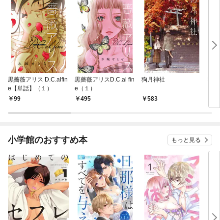
黒薔薇アリス D.C.alfin
黒薔薇アリスD.C.al fin
狗月神社
狗月
e【単話】（１）
e（１）
（１
99
495
583
1
小学館のおすすめ本
もっと見る