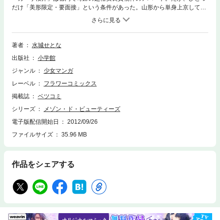
だけ「美形限定・要面接」という条件があった。山形から単身上京してき
た有坂うらんは、駆け出しのモデル。まだ仕事もほとんどない彼女は、
「カーサ桜井」に入居を希望するが…！？アパートに集う、美しくたくま
しい人々のラブラブ・コメディー！！
著者
水城せとな
出版社
小学館
ジャンル
少女マンガ
レーベル
フラワーコミックス
掲載誌
ベツコミ
シリーズ
メゾン・ド・ビューティーズ
電子版配信開始日
2012/09/26
ファイルサイズ
35.96 MB
作品をシェアする