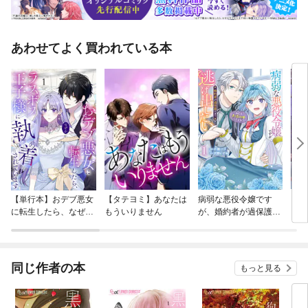
あわせてよく買われている本
【単行本】おデブ悪女
【タテヨミ】あなたは
病弱な悪役令嬢です
【タ
に転生したら、なぜか
もういりません
が、婚約者が過保護す
リ〜
ラスボス王子様に執着
ぎて逃げ出したい(私
されています
たち犬猿の仲でしたよ
ね！？)
同じ作者の本
もっと見る