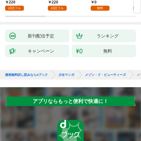
ら幸せになります！～
220
220
0
2
1
試読フル
試読フル
無料
試
新刊配信予定
ランキング
キャンペーン
無料
漫画無料試し読みならdブック
少女マンガ
メゾン・ド・ビューティーズ
メ
アプリならもっと便利で快適に！