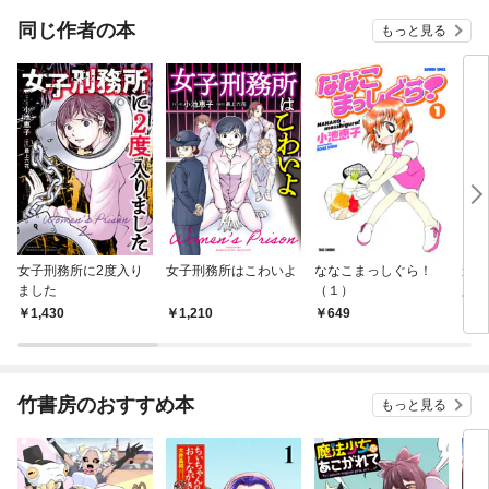
同じ作者の本
もっと見る
女子刑務所に2度入り
女子刑務所はこわいよ
ななこまっしぐら！
迷走
ました
（１）
定特
1,430
1,210
649
9
竹書房のおすすめ本
もっと見る