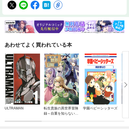
あわせてよく買われている本
ULTRAMAN
転生貴族の異世界冒険
学園ベビーシッターズ
メイ
録～自重を知らない
神々の使徒～