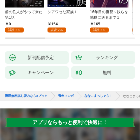
前の住人がやって来た
シアワセな家族１
16年目の復讐～奴らを
ベイ
第1話
地獄に送るまで１
エブ
版】
0
154
165
2
試読フル
試読フル
試読フル
試
新刊配信予定
ランキング
キャンペーン
無料
漫画無料試し読みならdブック
青年マンガ
ななこまっしぐら！
ななこまっ
アプリならもっと便利で快適に！