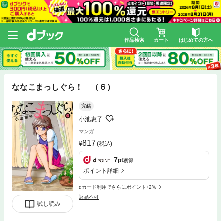
作品検索
カート
はじめての方へ
ななこまっしぐら！ （６）
完結
小池恵子
マンガ
817
(税込)
7
pt
獲得
ポイント詳細
dカード利用でさらにポイント+2%
返品不可
試し読み