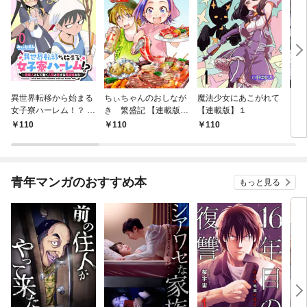
異世界転移から始まる
ちぃちゃんのおしなが
魔法少女にあこがれて
ガー
女子寮ハーレム！？ ～
き 繁盛記 【連載版】
【連載版】１
ィー
管理人として働く人間
１
110
110
110
1
と恋する魔族娘たち～
【連載版】０
青年マンガのおすすめ本
もっと見る