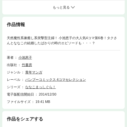
もっと見る
作品情報
天然魔性系兼癒し系突撃型主婦！ 小池恵子の大人気4コマ第6巻！タクさ
んとななこの結婚したばかりの時のエピソードも・・・？
著者
小池恵子
出版社
竹書房
ジャンル
青年マンガ
レーベル
バンブーコミックス 4コマセレクション
シリーズ
ななこまっしぐら！
電子版配信開始日
2014/12/30
ファイルサイズ
19.41 MB
作品をシェアする