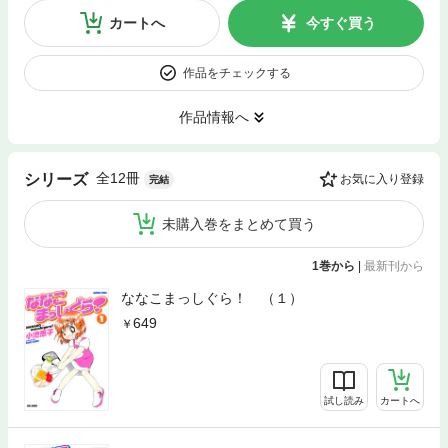
カートへ
今すぐ買う
作品をチェックする
作品情報へ
全12冊
シリーズ
お気に入り登録
完結
未購入巻をまとめて買う
1巻から
|
最新刊から
ななこまっしぐら！ （１）
649
試し読み
カートへ