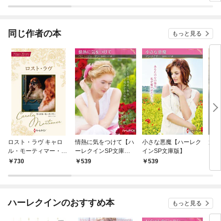
版】
同じ作者の本
もっと見る
ロスト・ラヴ キャロ
情熱に気をつけて【ハ
小さな悪魔【ハーレク
運命
ル・モーティマー・コ
ーレクインSP文庫
インSP文庫版】
レクション【ハーレク
版】
730
539
539
1,
イン・マスターピース
版】
ハーレクインのおすすめ本
もっと見る