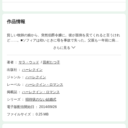
作品情報
貧しい牧師の娘から、突然伯爵令嬢に。彼が面倒を見てくれると言うけれ
ど……。■ソフィアは幼いときに母を事故で失った。父親も一年前に病気
で亡くなり、ひとりで暮らしている。小さな村では仕事も見つからず、ず
っと失業中だ。王子様と出会って結婚するのが夢だが、かないそうもな
い。ある日ソフィアは弁護士に呼ばれ、事務所を訪れた。そこで有名なベ
ネチアの貴族、ロッツァーノを紹介される。彼がなぜここにいるのかとい
著者
サラ・ウッド
田村たつ子
ぶかるソフィアに、弁護士は驚くべき事実を告げた。彼女はベネチアの貴
出版社
ハーレクイン
族、ダンティーガ家の相続人であり、ロッツァーノが捜していた人物だ
と。茫然とするソフィアに、ロッツァーノは優しく話しかけた。彼の頭に
ジャンル
ハーレクイン
は、ある計画が浮かんでいた。
レーベル
ハーレクイン・ロマンス
掲載誌
ハーレクイン・ロマンス
シリーズ
招待状のない結婚式
電子版配信開始日
2014/09/26
ファイルサイズ
0.25 MB