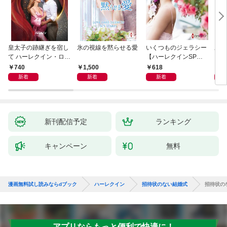
皇太子の跡継ぎを宿し
氷の視線を黙らせる愛
いくつものジェラシー
あの
て ハーレクイン・ロマ
【ハーレクインSP文
レク
ンス～純潔のシンデレ
庫版】
プレ
740
1,500
618
7
ラ～
レア
新着
新着
新着
クシ
イン
シリ
新刊配信予定
ランキング
キャンペーン
無料
漫画無料試し読みならdブック
ハーレクイン
招待状のない結婚式
招待状の
アプリならもっと便利で快適に！