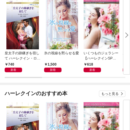
皇太子の跡継ぎを宿し
氷の視線を黙らせる愛
いくつものジェラシー
あの
て ハーレクイン・ロマ
【ハーレクインSP文
レク
ンス～純潔のシンデレ
庫版】
プレ
740
1,500
618
7
ラ～
レア
新着
新着
新着
クシ
イン
シリ
ハーレクインのおすすめ本
もっと見る