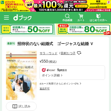
作品検索
カート
はじめての方へ
招待状のない結婚式 ゴージャスな結婚 Ｖ
最新刊
サラ・ウッド
田村たつ子
550
(税込)
5
pt
獲得
ポイント詳細
dカード利用でさらにポイント+2%
返品不可
試し読み