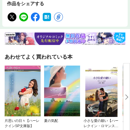
作品をシェアする
あわせてよく買われている本
片思いの日々【ハーレ
夏の気配
小さな愛の願い【ハー
星は
クインSP文庫版】
レクイン・ロマンス
クイ