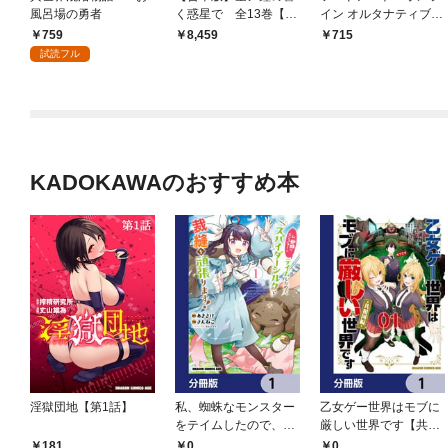
風呂場の勇者
く惑星で 全13巻【電
イン オルタナティブ
子特別版】
クローバーズ・リグレ
759
8,459
715
ット
試読フル
KADOKAWAのおすすめ本
淫獄団地【第1話】
私、蜘蛛なモンスター
乙女ゲー世界はモブに
をテイムしたので、ス
厳しい世界です【共和
パイダーシルクで裁縫
国編】【分冊版】 1
0
0
181