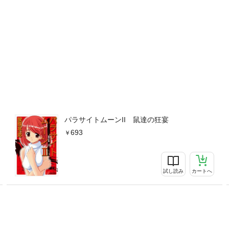
パラサイトムーンII 鼠達の狂宴
693
試し読み
カートへ