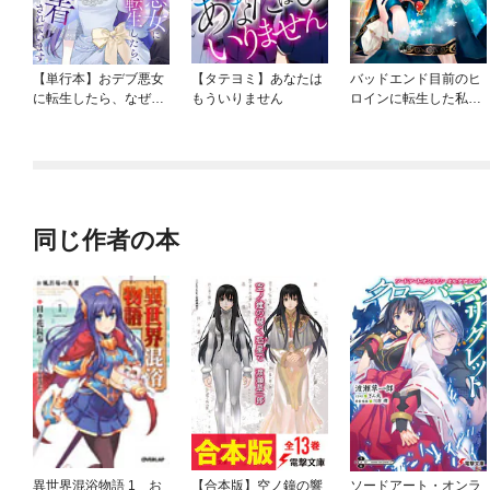
【単行本】おデブ悪女
【タテヨミ】あなたは
バッドエンド目前のヒ
に転生したら、なぜか
もういりません
ロインに転生した私、
ラスボス王子様に執着
今世では恋愛するつも
されています
りがチートな兄が離し
てくれません！？@C
OMIC
同じ作者の本
異世界混浴物語 1 お
【合本版】空ノ鐘の響
ソードアート・オンラ