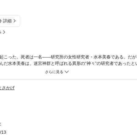
ト詳細
%
起こった。死者は一名――研究所の女性研究者・水本美春である。だが
んだ水本美春は、迷宮神群と呼ばれる異形の“神々”の研究者であったと
と葬り去られ、だがその現実を受け入れられないでいる少女が一人――
神群の存在もそれに対抗するキャラバンの存在も知らないまま、事件の
して……！
まさかげ
ン
/13