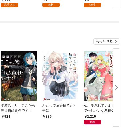
試読フル
無料
無料
もっと見る
廃墟めぐり ここから
わたしで童貞捨てたく
私、愛されていますの
先は自己責任です！
せに
で〜おバカな悪役令
嬢？いいえ、最強令嬢
1,210
924
880
です〜
新着