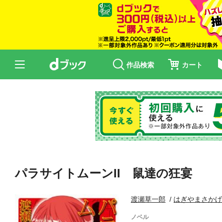
作品検索
カート
パラサイトムーンII 鼠達の狂宴
渡瀬草一郎
はぎやまさか
ノベル