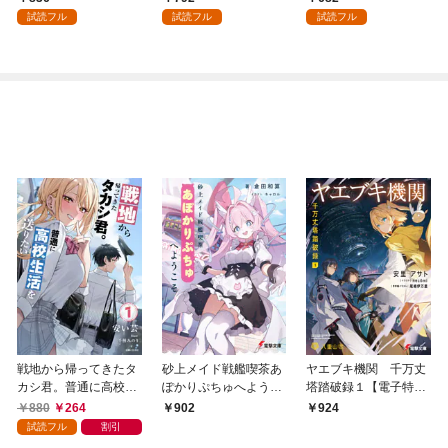
を頑張ります！ 1
試読フル
試読フル
試読フル
戦地から帰ってきたタ
砂上メイド戦艦喫茶あ
ヤエブキ機関 千万丈
カシ君。普通に高校生
ぽかりぷちゅへようこ
塔踏破録１【電子特別
活を送りたい【電子版
そ
版】
880
264
902
924
特典付】１
試読フル
割引