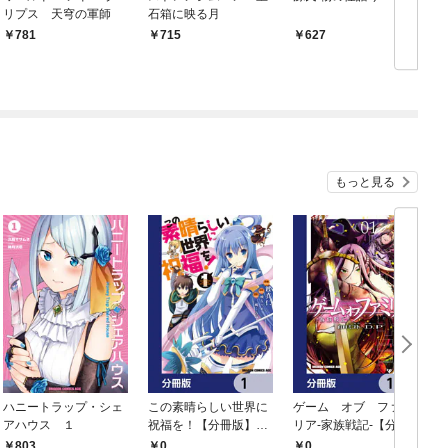
リプス 天穹の軍師
石箱に映る月
781
715
627
もっと見る
ハニートラップ・シェ
この素晴らしい世界に
ゲーム オブ ファミ
アハウス １
祝福を！【分冊版】
リア-家族戦記-【分冊
イ
1
版】 1
803
0
0