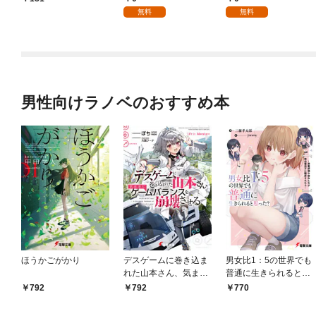
を頑張ります！【分冊
無料
無料
版】 1
男性向けラノベのおすすめ本
ほうかごがかり
デスゲームに巻き込ま
男女比1：5の世界でも
れた山本さん、気まま
普通に生きられると思
にゲームバランスを崩
った？ ～激重感情な
792
792
770
壊させる【電子特別
彼女たちが無自覚男子
版】
に翻弄されたら～