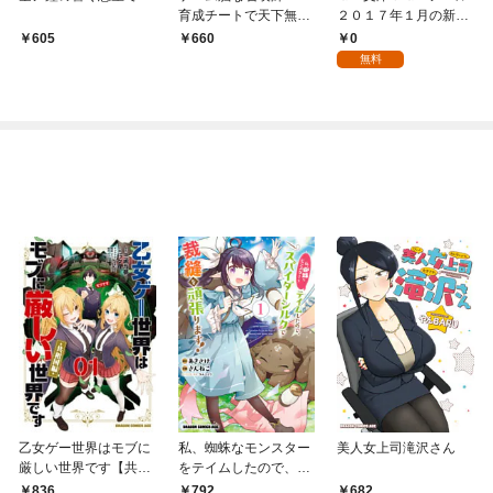
育成チートで天下無双
２０１７年１月の新
～
刊 全作品立読み（合
0
605
660
本版）
無料
乙女ゲー世界はモブに
私、蜘蛛なモンスター
美人女上司滝沢さん
厳しい世界です【共和
をテイムしたので、ス
国編】 ０１
パイダーシルクで裁縫
836
792
682