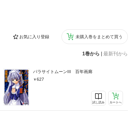
お気に入り登録
未購入巻をまとめて買う
1巻から
|
最新刊から
パラサイトムーンIII 百年画廊
627
試し読み
カートへ