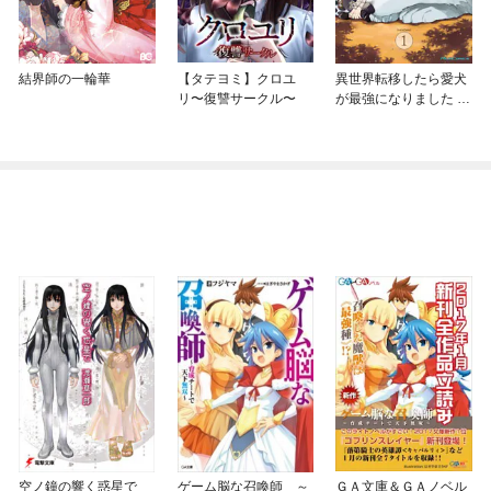
結界師の一輪華
【タテヨミ】クロユ
異世界転移したら愛犬
リ〜復讐サークル〜
が最強になりました ～
シルバーフェンリルと
俺が異世界暮らしを始
めたら～ THE COMIC
空ノ鐘の響く惑星で
ゲーム脳な召喚師 ～
ＧＡ文庫＆ＧＡノベル