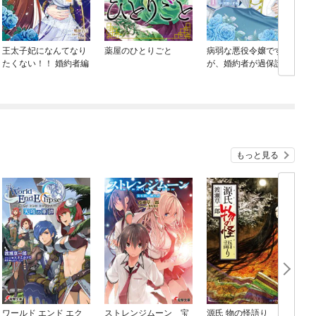
王太子妃になんてなり
薬屋のひとりごと
病弱な悪役令嬢です
たくない！！ 婚約者編
が、婚約者が過保護す
ぎて逃げ出したい(私た
ち犬猿の仲でしたよ
ね！？)
もっと見る
ワールド エンド エク
ストレンジムーン 宝
源氏 物の怪語り