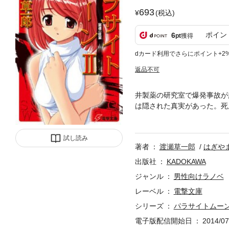
693
(税込)
ポイン
6
pt
獲得
dカード利用でさらにポイント+2
返品不可
井製薬の研究室で爆発事故が
は隠された真実があった。死
が……！ 事件は闇から闇へ
る。美春の妹である彼女は、
実を知ろうと動き始めた。そ
試し読み
著者
渡瀬草一郎
はぎや
出版社
KADOKAWA
ジャンル
男性向けラノベ
レーベル
電撃文庫
シリーズ
パラサイトムー
電子版配信開始日
2014/07