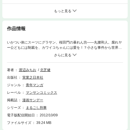
もっと見る
作品情報
いかつい体にスーツにグラサン、桜田門の暴れん坊――丸腰和人。腐れヤ
ー公どもには制裁を、カワイコちゃんには愛を！？小さな事件から世界を
舞台にした国際事件まで、まるごしの怒りの鉄拳が背後にうごめく巨悪を
容赦なくブッ潰す！！五十路次長とタッグを組んで痛快無比のバイオレン
スアクション！！
著者
渡辺みちお
北芝健
出版社
実業之日本社
ジャンル
青年マンガ
レーベル
マンサンコミックス
掲載誌
漫画サンデー
シリーズ
まるごし刑事
電子版配信開始日
2012/10/09
ファイルサイズ
39.24 MB