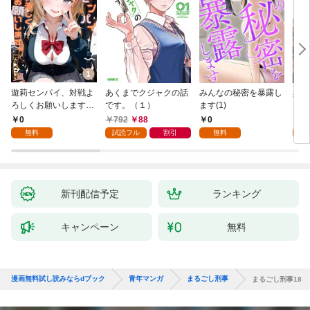
遊莉センパイ、対戦よ
あくまでクジャクの話
みんなの秘密を暴露し
異世
ろしくお願いします。
です。（１）
ます(1)
1
0
792
88
0
7
無料
試読フル
割引
無料
試
新刊配信予定
ランキング
キャンペーン
無料
漫画無料試し読みならdブック
青年マンガ
まるごし刑事
まるごし刑事18