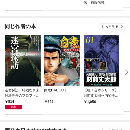
伝 肉蝮伝説
同じ作者の本
もっと見る
迷宮探訪 時効なき未
白竜HADOU 1
【極！合本シリーズ】
【分
解決事件のプロファイ
財前丈太郎〜内閣権力
ＯＵ
リング
犯罪強制取締官〜1巻
京五
814
631
1,056
3
新着