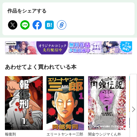
作品をシェアする
あわせてよく買われている本
報復刑
エリートヤンキー三郎
闇金ウシジマくん外
キャ