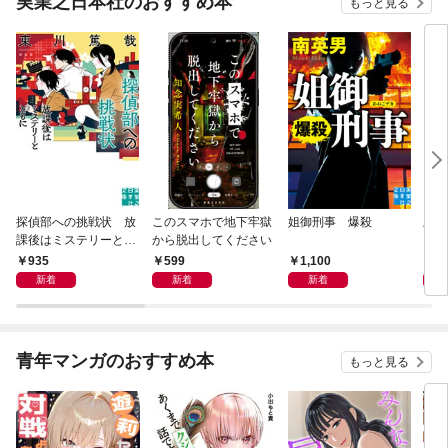
実業之日本社のおすすめ本
もっと見る
探偵部への挑戦状 放
このスマホで地下牢獄
姐御刑事 爆殺
上杉
課後はミステリーとと
から脱出してください
に挑
もに 新装版
935
599
1,100
1,
新着
新着
新着
青年マンガのおすすめ本
もっと見る