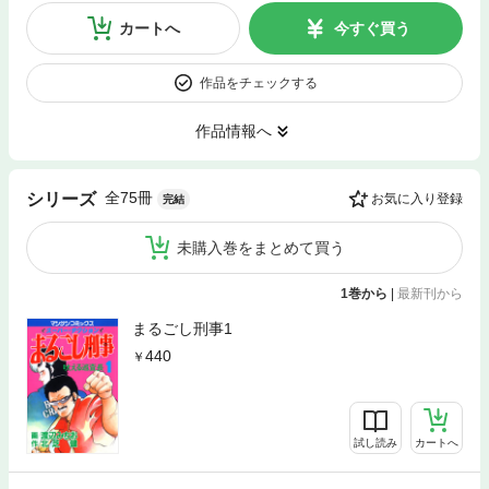
カートへ
今すぐ買う
作品をチェックする
作品情報へ
全75冊
シリーズ
お気に入り登録
完結
未購入巻をまとめて買う
1巻から
|
最新刊から
まるごし刑事1
440
試し読み
カートへ