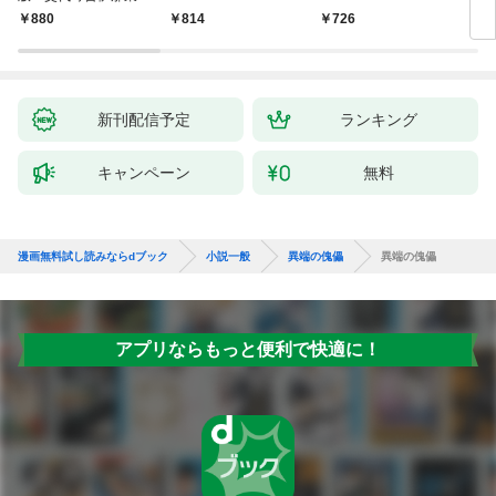
聞（1）～
880
814
726
9
新刊配信予定
ランキング
キャンペーン
無料
漫画無料試し読みならdブック
小説一般
異端の傀儡
異端の傀儡
アプリならもっと便利で快適に！