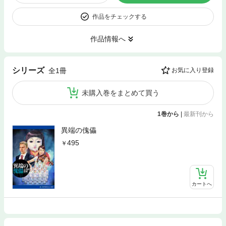
作品をチェックする
作品情報へ
シリーズ
全1冊
お気に入り登録
未購入巻をまとめて買う
1巻から
|
最新刊から
異端の傀儡
495
カートへ