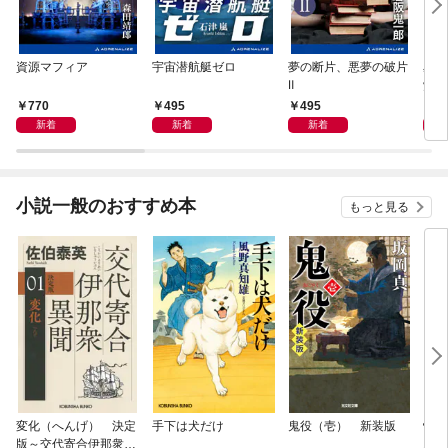
資源マフィア
宇宙潜航艇ゼロ
夢の断片、悪夢の破片
星間
Ⅱ
覚め
770
495
495
4
新着
新着
新着
小説一般のおすすめ本
もっと見る
変化（へんげ） 決定
手下は犬だけ
鬼役（壱） 新装版
情け
版～交代寄合伊那衆異
お宿