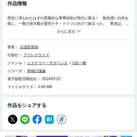
作品情報
歴史に埋もれたはずの悪魔的な軍事技術が現代に甦る！ 敗色濃い日本を
後に、一隻の潜水艦が盟邦ナチ・ドイツに向けて旅立った。 乗員は、陸
軍特一養成部によって招集された四十余名の天才少年集団。が、第二次世
界大戦は日・独の敗北に終わり、三十五年の歳月が経過した。 国連職
員・加治繁は職を辞して日本に帰国し、流行作家鷲井の妻・久子と再会、
ベッドを共にしたが、その時、失踪した夫の久之の行方を探すことを依頼
著者
志茂田景樹
された。これが米ソ二大国を震憾させる事件の発端となってしまう…。
出版社
アドレナライズ
旧日本軍の命令により特命を受けた少年兵たちのその後、そして恐るべき
陰謀・Ｚ計画とは？ 長編伝奇推理小説。●志茂田景樹（しもだ・かげ
ジャンル
ミステリー・サスペンス
小説一般
き）静岡県生まれ。おひつじ座のA型。中央大学法学部卒。塾講師、新聞
シリーズ
異端の傀儡
記者などを経て、1976年秋に『やっとこ探偵』で第二七回小説現代新人賞
を、1980年には『黄色い牙』で第八三回直木賞を受賞。
電子版配信開始日
2014/07/22
ファイルサイズ
0.99 MB
作品をシェアする