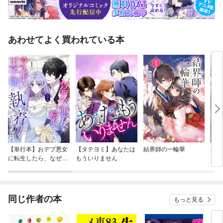
あわせてよく買われている本
【単行本】おデブ悪女
【タテヨミ】あなたは
結界師の一輪華
バッ
に転生したら、なぜか
もういりません
ロイ
ラスボス王子様に執着
今世
されています
りが
てく
OMI
同じ作者の本
もっと見る