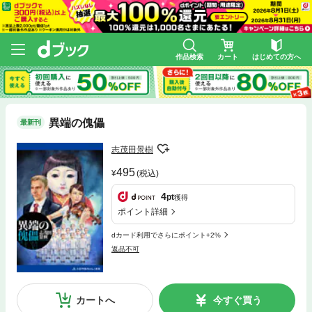
作品検索
カート
はじめての方へ
異端の傀儡
最新刊
志茂田景樹
495
(税込)
4
pt
獲得
ポイント詳細
dカード利用でさらにポイント+2%
返品不可
カートへ
今すぐ買う