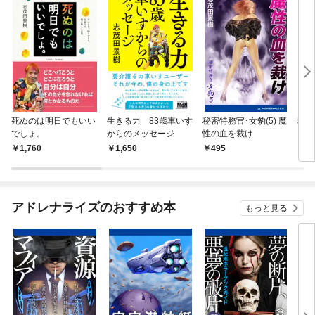
死ぬのは明日でもいい
生きる力 83歳車いす
秘密特務官･女豹(5) 魔
秘密
でしょ。
からのメッセージ
性の血を裁け
りの
ソル
1,760
1,650
495
4
アドレナライズのおすすめ本
もっと見る