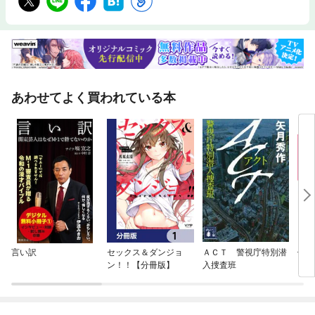
あわせてよく買われている本
言い訳
セックス＆ダンジョ
ＡＣＴ 警視庁特別潜
他人
ン！！【分冊版】
入捜査班