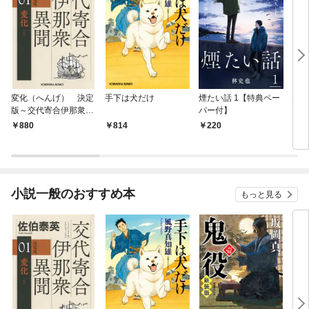
変化（へんげ） 決定
手下は犬だけ
煙たい話 1【特典ペー
鬼役
版～交代寄合伊那衆異
パー付】
聞（1）～
880
814
220
7
小説一般のおすすめ本
もっと見る