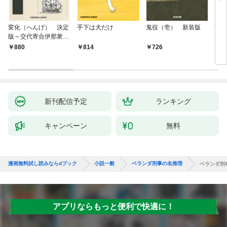
変化（へんげ） 決定
手下は犬だけ
鬼役（壱） 新装版
南町
版～交代寄合伊那衆異
舟の
聞（1）～
880
814
726
9
新刊配信予定
ランキング
キャンペーン
無料
漫画無料試し読みならdブック
小説一般
ベランダ刑事の名推理
ベランダ刑
アプリならもっと便利で快適に！