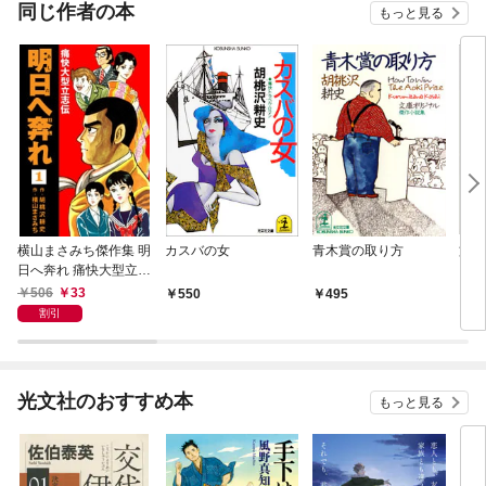
同じ作者の本
もっと見る
横山まさみち傑作集 明
カスバの女
青木賞の取り方
旅券
日へ奔れ 痛快大型立志
伝(1)
506
33
550
495
5
割引
光文社のおすすめ本
もっと見る