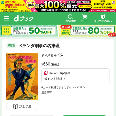
作品検索
カート
はじめての方へ
ベランダ刑事の名推理
最新刊
胡桃沢耕史
660
(税込)
6
pt
獲得
ポイント詳細
dカード利用でさらにポイント+2%
返品不可
試し読み