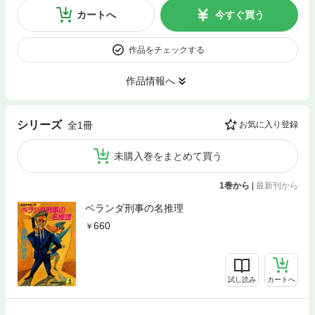
カートへ
今すぐ買う
作品をチェックする
作品情報へ
シリーズ
全1冊
お気に入り登録
未購入巻をまとめて買う
1巻から
|
最新刊から
ベランダ刑事の名推理
660
試し読み
カートへ