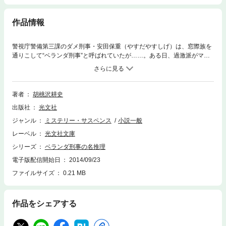
作品情報
警視庁警備第三課のダメ刑事・安田保重（やすだやすしげ）は、窓際族を
通りこして“ベランダ刑事”と呼ばれていたが……。ある日、過激派がマン
ションの一室に迫撃砲を設置し、皇居を狙っているという情報が入った。
公安の連中は面（メン）が割れていて近づけない。そこでやむなく、安田
に白羽の矢が立った……？ ベストセラー作家が描く、痛快無比のアクシ
ョンミステリー！
著者
胡桃沢耕史
出版社
光文社
ジャンル
ミステリー・サスペンス
小説一般
レーベル
光文社文庫
シリーズ
ベランダ刑事の名推理
電子版配信開始日
2014/09/23
ファイルサイズ
0.21 MB
作品をシェアする