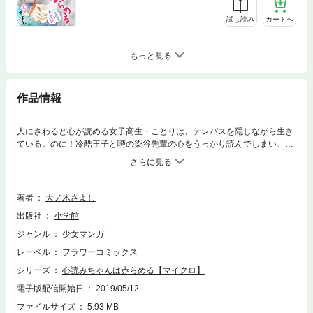
試し読み
カートへ
もっと見る
作品情報
人にさわると心が読める女子高生・ことりは、テレパスを隠しながら生き
ている。のに！冷酷王子と噂の染谷先輩の心をうっかり読んでしまい、な
ぜか彼女のフリをすることに！！もうすぐ文化祭！先輩を意識しすぎて避
けることりに、先輩がとった行動とは・・・？
著者
大ノ木さよし
出版社
小学館
ジャンル
少女マンガ
レーベル
フラワーコミックス
シリーズ
心読みちゃんは赤らめる【マイクロ】
電子版配信開始日
2019/05/12
ファイルサイズ
5.93 MB