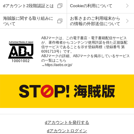
dアカウント2段階認証とは
Cookieの利用について
海賊版に関する取り組みに
お客さまのご利用端末から
ついて
の情報の外部送信について
ABJマークは、この電子書店・電子書籍配信サービス
が、著作権者からコンテンツ使用許諾を得た正規版配
信サービスであることを示す登録商標（登録番号 第
6091713号）です。
ABJマークの詳細、ABJマークを掲示しているサービス
の一覧はこちら
→
https://aebs.or.jp/
dアカウントを発行する
dアカウントログイン