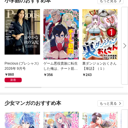
小学館のおすすめ本
もっと見る
Precious (プレシャス)
ゲーム悪役貴族に転生
裏ダンジョンおくさん
あや
2026年 9月号
した俺は、チート筋肉
【単話】（１）
し夫
で無双する【単話】
倉で
860
356
243
1
（１）
る～
新着
少女マンガのおすすめ本
もっと見る