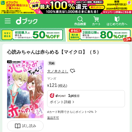
作品検索
カート
はじめての方へ
心読みちゃんは赤らめる【マイクロ】（５）
完結
大ノ木さよし
マンガ
121
(税込)
1
pt
獲得
ポイント詳細
dカード利用でさらにポイント+2%
返品不可
試し読み