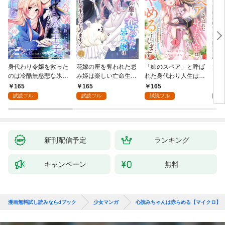
身代わり令嬢を救った
花嫁の座を奪われた忌
「姉のスペア」と呼ば
大好
のは冷酷無慈悲な氷の
み姫は楽しい亡命生活
れた身代わり人生は、
うお
王子の愛でした１
はじめます！１
今日でやめることにし
１
165
165
165
1
ます～辺境で自由を満
試読フル
試読フル
試読フル
試
喫中なので、今さら真
の聖女と言われても知
りません！～１
新刊配信予定
ランキング
キャンペーン
無料
漫画無料試し読みならdブック
少女マンガ
心読みちゃんは赤らめる【マイクロ】