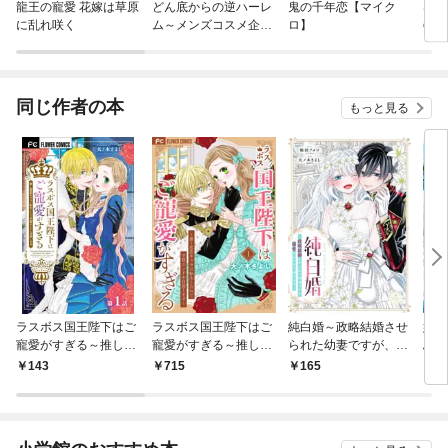
龍王の寵愛 花嫁は草原
どん底からの逆ハーレ
鬼の千年恋【マイク
S＆M
に乱れ咲く
ム～メンズコスメ企画
ロ】
e～
部に異動ですか！？～
同じ作者の本
もっと見る
ラスボス国王陛下はご
ラスボス国王陛下はご
純白婚～政略結婚させ
嫌わ
寵愛がすぎる～推し悲
寵愛がすぎる～推し悲
られた幼妻ですが、溺
ふも
恋キャラに転生したの
恋キャラに転生したの
愛されすぎて困ります
ロ】
143
715
165
2
で平穏エンドを目指し
で平穏エンドを目指し
～【マイクロ】
ます～【マイクロ】
ます～（１）
（１）