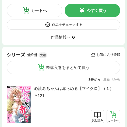
カートへ
今すぐ買う
作品をチェックする
作品情報へ
全9冊
シリーズ
お気に入り登録
完結
未購入巻をまとめて買う
1巻から
|
最新刊から
心読みちゃんは赤らめる【マイクロ】（１）
121
試し読み
カートへ