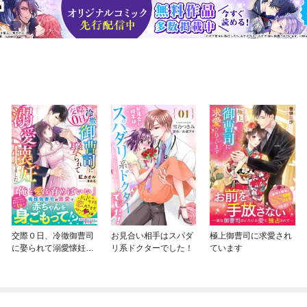
交際０日、冷徹御曹司
お見合い相手はスパダ
極上御曹司に求愛され
に娶られて溺愛懐妊し
リ系ドクターでした！
ています
ました