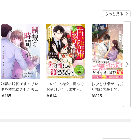
もっと見る
制裁の時間です～サレ
この白い結婚、喜んで
おひとり様が、おとな
妻を本気にさせた夫の
お受けいたします～身
り様に恋をして。【SS
末路～ 1
代わり政略妻は冷徹副
付き】
165
814
825
社長の激愛に気づかな
い～