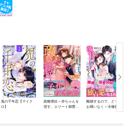
鬼の千年恋【マイク
政略懐妊～赤ちゃんを
離婚するので、どうぞ
ロ】
宿す、エリート御曹司
お構いなく～冷徹御曹
の甘く淫らな愛し方～
司が激甘パパになるま
で～