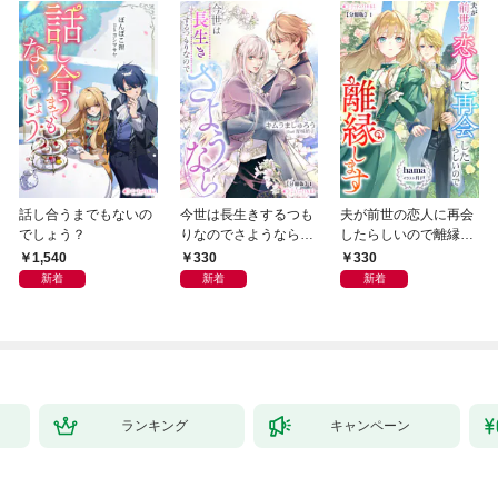
話し合うまでもないの
今世は長生きするつも
夫が前世の恋人に再会
でしょう？
りなのでさようなら
したらしいので離縁し
【分冊版】1
ます【分冊版】1
1,540
330
330
新着
新着
新着
ランキング
キャンペーン