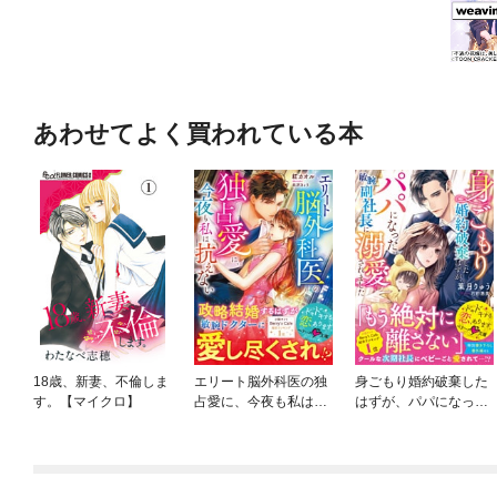
あわせてよく買われている本
18歳、新妻、不倫しま
エリート脳外科医の独
身ごもり婚約破棄した
す。【マイクロ】
占愛に、今夜も私は抗
はずが、パパになった
えない
敏腕副社長に溺愛され
ました