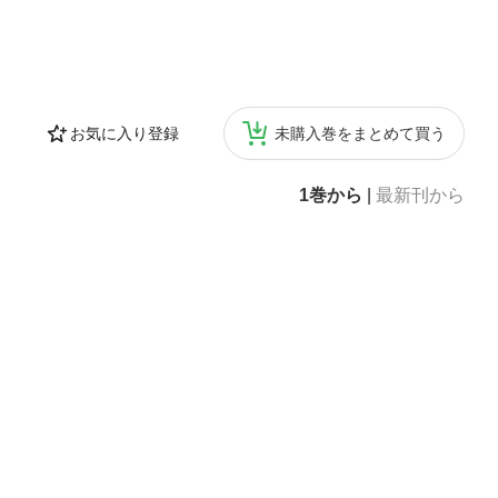
お気に入り登録
未購入巻をまとめて買う
1巻から
|
最新刊から