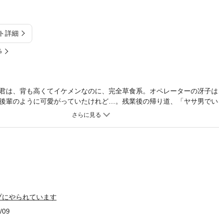
ト詳細
%
君は、背も高くてイケメンなのに、完全草食系。オペレーターの冴子は
後輩のように可愛がっていたけれど…。残業後の帰り道、「ヤサ男でい
オオカミ状態で強引に迫られ、ドSな言葉で翻弄された冴子は、彼を家
肉食男子になっちゃった!?
プにやられています
/09