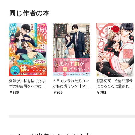
同じ作者の本
愛娘が、私を捨てたは
３日でフラれた元カレ
新妻初夜 冷徹旦那様
ずの御曹司をパパにご
が私に構うワケ【SS付
にとろとろに愛されて
所望です～熱く蕩ける
き】
ます
836
869
792
執愛にもう抗えない～
【SS付き】