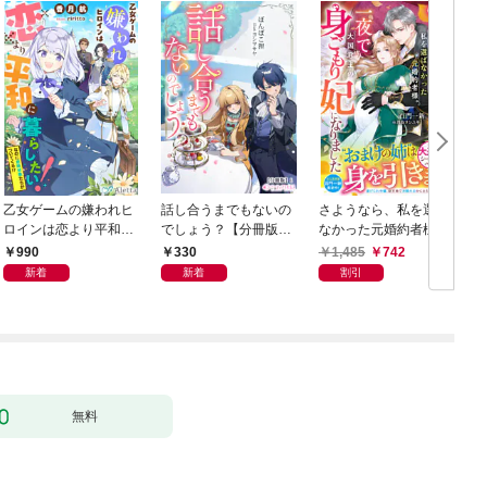
乙女ゲームの嫌われヒ
話し合うまでもないの
さようなら、私を選ば
ロインは恋より平和に
でしょう？【分冊版】
なかった元婚約者様。
暮らしたい！（なのに
1
一夜で大国君主の身ご
990
330
1,485
742
攻略対象たちがついて
もり妃になりました
新着
新着
割引
くる！？）
【電子限定SS付き】
無料