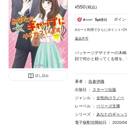
550
(税込)
ポイン
5
pt
獲得
dカード利用でさらにポイント+2
返品不可
パッケージデザイナーの木崎
顔で何かと頼ってくる彼を、
界」と木崎君が豹変！ 送り
どうしよう、木崎君が突然、
試し読み
著者
佐倉伊織
出版社
スターツ出版
ジャンル
女性向けラノベ
レーベル
ベリーズ文庫
シリーズ
あなたのギャッ
電子版配信開始日
2020/04