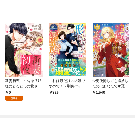
新妻初夜 ～冷徹旦那
これは形だけの結婚で
今更後悔しても追放し
様にとろとろに愛され
すので！～剛腕パイロ
たのはあなたです冤罪
てます～（分冊版）第
ットは初恋のカタブツ
で離縁された元王太子
0
825
1,540
１話
妻を容赦なく溺愛する
妃は辺境で溺愛される
無料
～【愛され最強ヒロイ
ンシリーズ】【電子限
定SS付き】