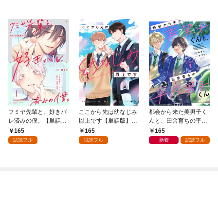
フミヤ先輩と、好きバ
ここから先は幼なじみ
都会から来た美男子く
レ済みの僕。【単話
以上です【単話版】1
んと、田舎育ちの平凡
版】1巻
巻
男子くん【単話版】1
165
165
165
巻
試読フル
試読フル
新着
試読フル