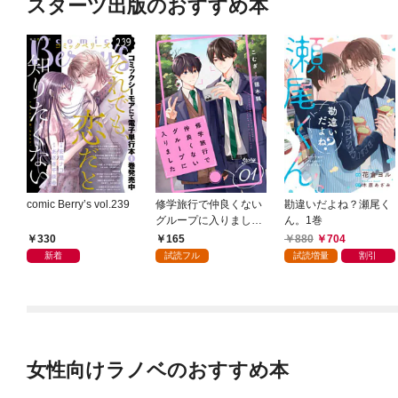
スターツ出版のおすすめ本
comic Berry’s vol.239
修学旅行で仲良くない
勘違いだよね？瀬尾く
グループに入りました
ん。1巻
【単話版】1巻
330
165
880
704
新着
試読フル
試読増量
割引
女性向けラノベのおすすめ本