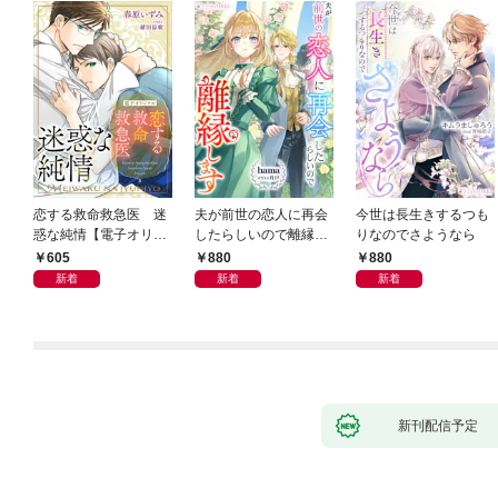
恋する救命救急医 迷
夫が前世の恋人に再会
今世は長生きするつも
惑な純情【電子オリジ
したらしいので離縁し
りなのでさようなら
ナル】
ます
605
880
880
新着
新着
新着
新刊配信予定