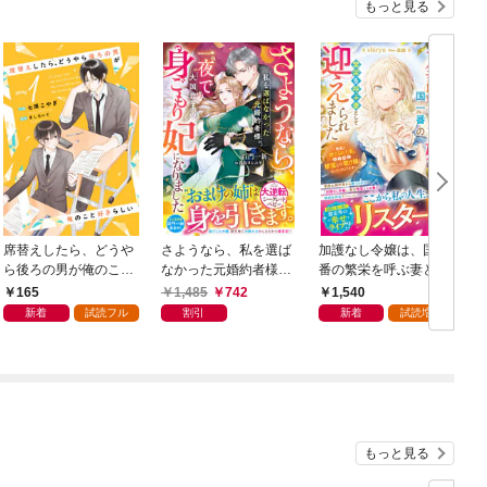
もっと見る
席替えしたら、どうや
さようなら、私を選ば
加護なし令嬢は、国一
ら後ろの男が俺のこと
なかった元婚約者様。
番の繁栄を呼ぶ妻とし
好きらしい【単話版】
一夜で大国君主の身ご
て迎えられました～無
165
1,485
742
1,540
１巻
もり妃になりました
能と捨てられた私、ど
新着
試読フル
割引
新着
試読増量
【電子限定SS付き】
うやら精霊との架け橋
となっていたようです
～【電子限定SS付き】
もっと見る