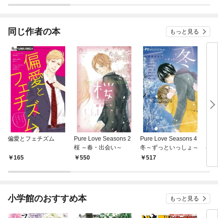
ラスボス王子様に執着
今世
されています
りが
てく
OMI
同じ作者の本
もっと見る
偏愛とフェチズム
Pure Love Seasons 2
Pure Love Seasons 4
Pur
桜 ～春・出会い～
冬～ずっといっしょ～
春～
165
550
517
5
小学館のおすすめ本
もっと見る