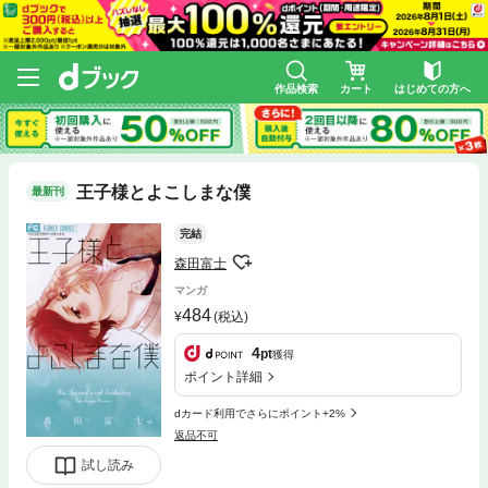
作品検索
カート
はじめての方へ
王子様とよこしまな僕
最新刊
完結
森田富士
マンガ
484
(税込)
4
pt
獲得
ポイント詳細
dカード利用でさらにポイント+2%
返品不可
試し読み