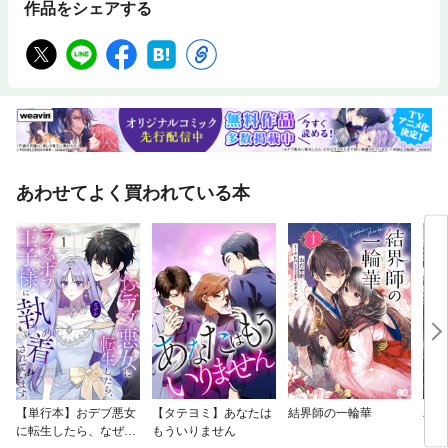
作品をシェアする
あわせてよく買われている本
【単行本】おデブ悪女
【タテヨミ】あなたは
結界師の一輪華
バッ
に転生したら、なぜか
もういりません
ロイ