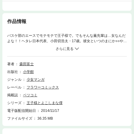
作品情報
バスケ部のエースでモテモテで王子様で。でもそんな薫先輩は…女なんだ
よな！！ヘタレ日本代表、小田切浩太・17歳。彼女といつのまにか○○や×
×や△△な関係になってしまって、もう………止まらない。
著者
森田富士
出版社
小学館
ジャンル
少女マンガ
レーベル
フラワーコミックス
掲載誌
ベツコミ
シリーズ
王子様とよこしまな僕
電子版配信開始日
2014/11/17
ファイルサイズ
36.35 MB