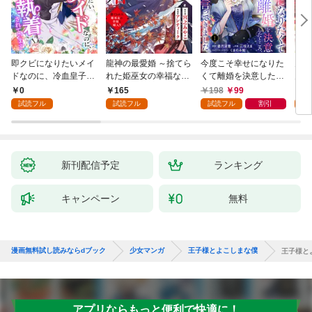
即クビになりたいメイ
龍神の最愛婚 ～捨てら
今度こそ幸せになりた
鬼条
ドなのに、冷血皇子に
れた姫巫女の幸福な嫁
くて離婚を決意したと
見初
執着されています第1
入り～: 1
ころ、無表情な旦那様
～１
0
165
198
99
1
話
が「愛してる」と言っ
試読フル
試読フル
試読フル
割引
試
てきました。1
新刊配信予定
ランキング
キャンペーン
無料
漫画無料試し読みならdブック
少女マンガ
王子様とよこしまな僕
王子様と
アプリならもっと便利で快適に！