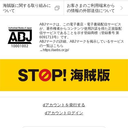
海賊版に関する取り組みに
お客さまのご利用端末から
ついて
の情報の外部送信について
ABJマークは、この電子書店・電子書籍配信サービス
が、著作権者からコンテンツ使用許諾を得た正規版配
信サービスであることを示す登録商標（登録番号 第
6091713号）です。
ABJマークの詳細、ABJマークを掲示しているサービス
の一覧はこちら
→
https://aebs.or.jp/
dアカウントを発行する
dアカウントログイン