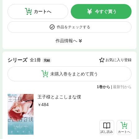
カートへ
今すぐ買う
作品をチェックする
作品情報へ
全1冊
シリーズ
お気に入り登録
完結
未購入巻をまとめて買う
1巻から
|
最新刊から
王子様とよこしまな僕
484
試し読み
カートへ