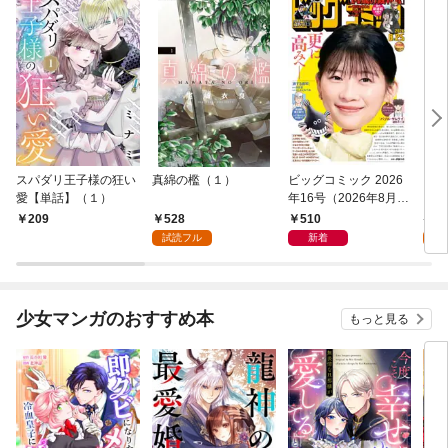
スパダリ王子様の狂い
真綿の檻（１）
ビッグコミック 2026
こん
愛【単話】（１）
年16号（2026年8月7
（１
日発売）
528
510
5
209
試読フル
新着
試
少女マンガのおすすめ本
もっと見る