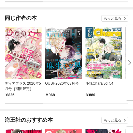
同じ作者の本
もっと見る
ディアプラス 2026年5
GUSH2026年03月号
小説Chara vol.54
シー
月号［期間限定］
（分
話】
836
968
880
2
海王社のおすすめ本
もっと見る