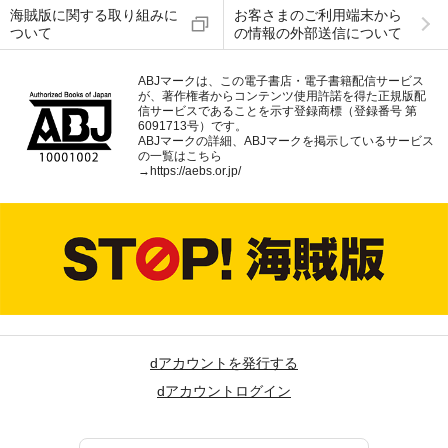
海賊版に関する取り組みに
お客さまのご利用端末から
ついて
の情報の外部送信について
ABJマークは、この電子書店・電子書籍配信サービス
が、著作権者からコンテンツ使用許諾を得た正規版配
信サービスであることを示す登録商標（登録番号 第
6091713号）です。
ABJマークの詳細、ABJマークを掲示しているサービス
の一覧はこちら
→
https://aebs.or.jp/
dアカウントを発行する
dアカウントログイン