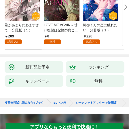
君があまりにあますぎ
LOVE ME AGAIN～甘
綿巻くんの恋に触れた
人魚
て 分冊版（１）
い復讐は記憶の向こう
い 分冊版（１）
悪魔
側～【全年齢版】(1)
き】(
209
0
220
8
試読フル
無料
試読フル
試
新刊配信予定
ランキング
キャンペーン
無料
漫画無料試し読みならdブック
BLマンガ
シークレットアフター（分冊版）
アプリならもっと便利で快適に！