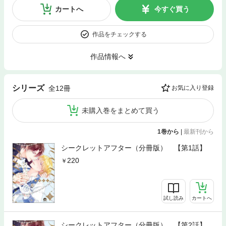
カートへ
今すぐ買う
作品をチェックする
作品情報へ
シリーズ
全12冊
お気に入り登録
未購入巻をまとめて買う
1巻から
|
最新刊から
シークレットアフター（分冊版） 【第1話】
220
試し読み
カートへ
シークレットアフター（分冊版） 【第2話】