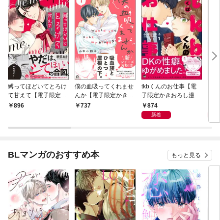
縛ってほどいてとろけ
僕の血吸ってくれませ
tkbくんのお仕事【電
エン
て甘えて【電子限定か
んか【電子限定かきお
子限定かきおろし漫画
ら【
きおろし漫画付】
ろし漫画付】 1
付】 （1）
し漫
874
8
896
737
新着
BLマンガのおすすめ本
もっと見る