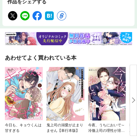
作品をシェアする
あわせてよく買われている本
今日も、キョウくんは
鬼上司の溺愛が止まり
今夜、うちにおいで～
猫に
甘すぎる
ません【単行本版】
冷徹上司の理性が溶け
単行
たら