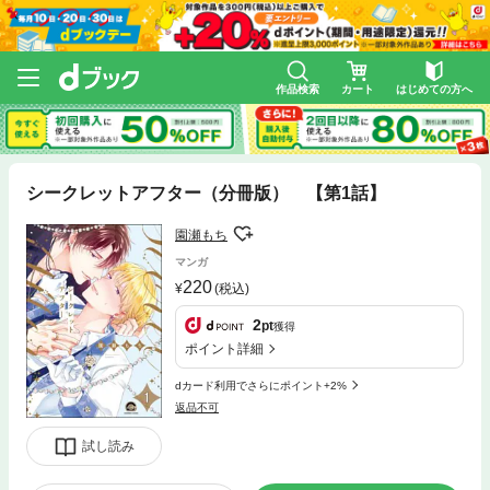
作品検索
カート
はじめての方へ
シークレットアフター（分冊版） 【第1話】
園瀬もち
マンガ
220
(税込)
2
pt
獲得
ポイント詳細
dカード利用でさらにポイント+2%
返品不可
試し読み