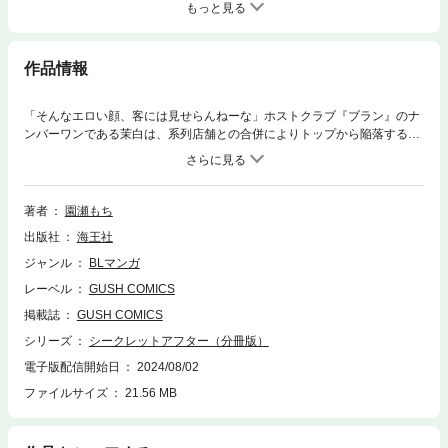
もっと見る
作品情報
「そんなエロい顔、客には見せらんねーな」ホストクラブ『ブラン』のナ
ンバーワンである茉白は、系列店舗との合併によりトップから陥落する。
新店舗のトップに君臨するのは、『ノワール』のナンバーワンだった黎
夜。売上はいいものの傲慢で勤務態度が悪い黎夜に対し、家族の借金を返
すべく必死に働く茉白は激しく幻滅していた。しかし、家族のため常連の
男性客と枕営業しようとしたところを、あろうことか黎夜に知られてしま
著者
園瀬もち
う。クビも覚悟する茉白だが、黎夜は借金を肩代わりする代わりに「枕営
出版社
海王社
業するなら俺にしろ」と言いだして――!?※この作品は単行本版『シーク
レットアフター』に収録されています。重複購入にご注意ください。※本
ジャンル
BLマンガ
書は、デジタル配信用として再編集・改訂したものです。 内容に大きな
レーベル
GUSH COMICS
違いはございませんので、すでに同タイトルをご購入済みのお客様は、重
複購入にご注意ください。
掲載誌
GUSH COMICS
シリーズ
シークレットアフター（分冊版）
電子版配信開始日
2024/08/02
ファイルサイズ
21.56 MB