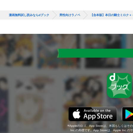
漫画無料試し読みならdブック
男性向けラノベ
【合本版】本日の騎士ミロク＋＋
Appleのロゴ、App Storeは、米国もしくはそ
Inc.の商標です。App Storeは、Apple In