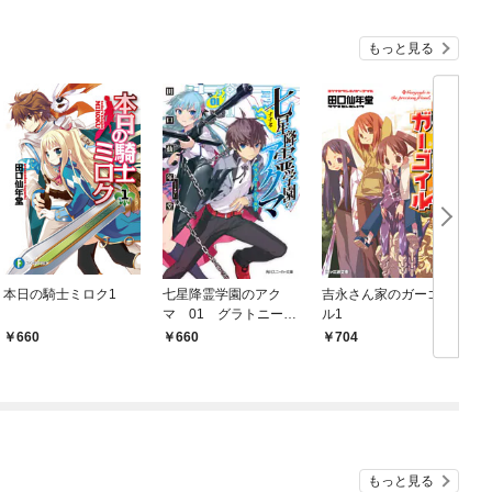
もっと見る
本日の騎士ミロク1
七星降霊学園のアク
吉永さん家のガーゴイ
マ 01 グラトニー・
ル1
シールド
660
660
704
もっと見る