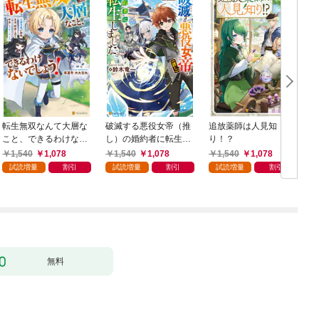
転生無双なんて大層な
破滅する悪役女帝（推
追放薬師は人見知
こと、できるわけない
し）の婚約者に転生し
り！？
でしょう！ 公爵令息
ました。
1,540
1,078
1,540
1,078
1,540
1,078
が家族、友達、精霊と
試読増量
割引
試読増量
割引
試読増量
割引
送る仲良しスローライ
フ
無料