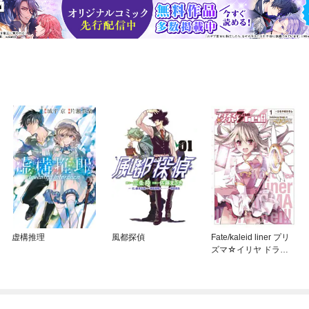
虚構推理
風都探偵
Fate/kaleid liner プリ
ズマ☆イリヤ ドラ
イ！！