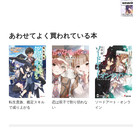
あわせてよく買われている本
転生貴族、鑑定スキル
恋は双子で割り切れな
ソードアート・オンラ
で成り上がる
い
イン