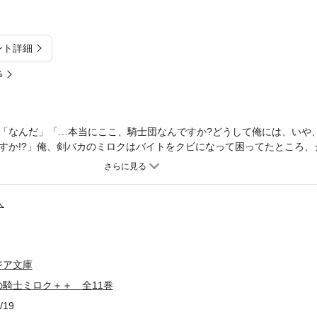
ント詳細
%
「なんだ」「…本当にここ、騎士団なんですか?どうして俺には、いや
すか!?」俺、剣バカのミロクはバイトをクビになって困ってたところ、
功！ 式典で見かけたジェルメーヌ姫の美しさに衝撃を受けたまま、「
ルクや同僚の豪快アーニィ、不思議ちゃんフェリサといった変なヤツラ
な少女ジュジュと知ってガックリ、帯剣はダメと言われ大憤慨。さらに
人
。田口仙年堂が描くハートフルファンタジー！ 電子書籍のみで配信さ
完全版です！ 特典として高階聖人の描くカバーイラスト集を収録！※
巻、電子限定短編集『本日の騎士ミロク＋』を収録しています。※本商品
ります。あらかじめご了承ください。
ジア文庫
騎士ミロク＋＋ 全11巻
/19