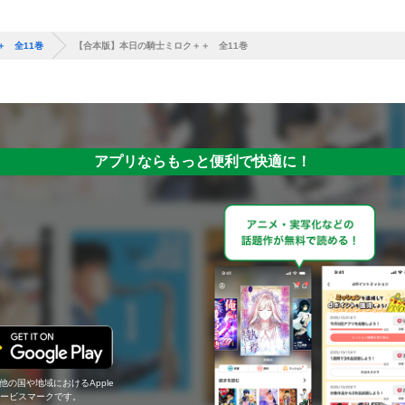
 全11巻
【合本版】本日の騎士ミロク＋＋ 全11巻
アプリならもっと便利で快適に！
の他の国や地域におけるApple
c.のサービスマークです。