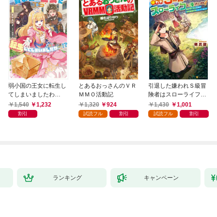
弱小国の王女に転生し
とあるおっさんのＶＲ
引退した嫌われＳ級冒
てしまいましたわ
ＭＭＯ活動記
険者はスローライフに
～！？ 1巻
浸りたいのに！ 気が
1,540
1,232
1,320
924
1,430
1,001
付いたら辺境が世界最
割引
試読フル
割引
試読フル
割引
強の村になっていまし
た
ランキング
キャンペーン