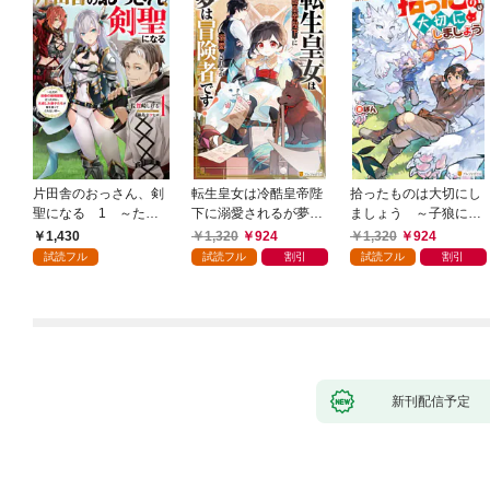
片田舎のおっさん、剣
転生皇女は冷酷皇帝陛
拾ったものは大切にし
聖になる 1 ～ただ
下に溺愛されるが夢は
ましょう ～子狼に気
の田舎の剣術師範だっ
冒険者です！
に入られた男の転移物
1,430
1,320
924
1,320
924
たのに、大成した弟子
語～
試読フル
試読フル
割引
試読フル
割引
たちが俺を放ってくれ
ない件～
新刊配信予定