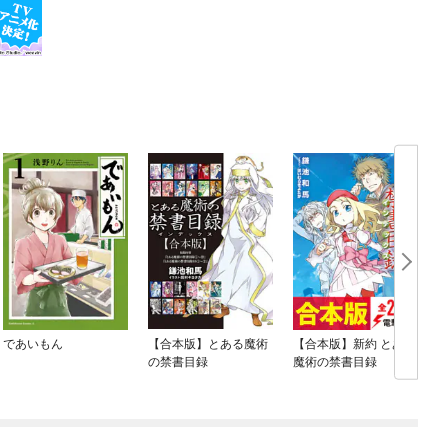
であいもん
【合本版】とある魔術
【合本版】新約 とある
の禁書目録
魔術の禁書目録