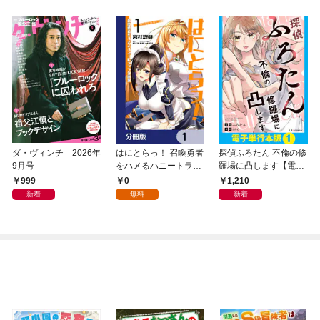
ダ・ヴィンチ 2026年
はにとらっ！ 召喚勇者
探偵ふろたん 不倫の修
9月号
をハメるハニートラッ
羅場に凸します【電子
プ包囲網【分冊版】
単行本版】1
999
0
1,210
1
新着
無料
新着