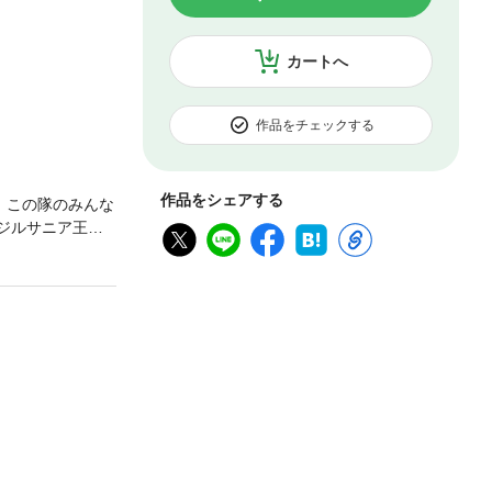
カートへ
作品をチェックする
作品をシェアする
、この隊のみんな
ジルサニア王国
赤目隊」に入る
にしごかれるう
国外へパシリを
れた短編集「本
本作品は『本日の
は1冊に全巻を収