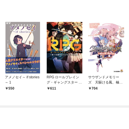
アメノセイ～ if stories
RPG ロールプレイン
サウザンドメモリー
～ 1
グ・ギャングスター ～
ズ 天駆ける鳳、極光
或いは僕がルパンにな
の桜
550
611
704
った理由～