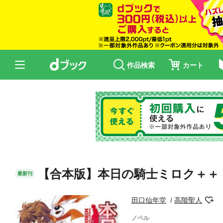
作品検索
カート
【合本版】本日の騎士ミロク＋＋ 
最新刊
田口仙年堂
高階聖人
ノベル