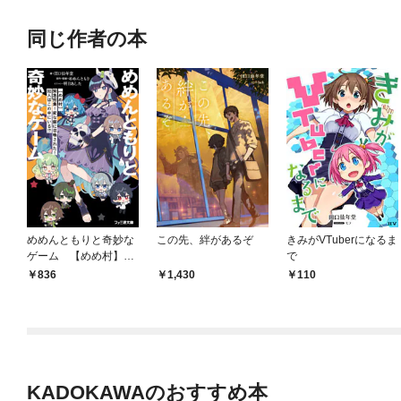
同じ作者の本
めめんともりと奇妙な
この先、絆があるぞ
きみがVTuberになるま
ゲーム 【めめ村】緊
で
急招集！ 変な館に召
836
1,430
110
喚された！ 犯人はこ
の中にいる！？
KADOKAWAのおすすめ本