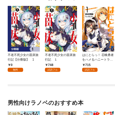
不老不死少女の苗床旅
不老不死少女の苗床旅
はにとらっ！ 召喚勇者
行記【分冊版】 1
行記 １
をハメるハニートラッ
プ包囲網 1
0
748
715
無料
試読フル
試読フル
男性向けラノベのおすすめ本