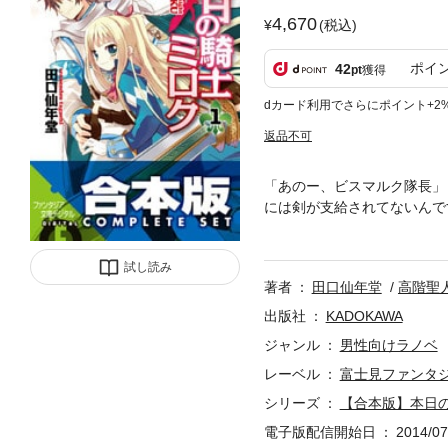
4,670
(税込)
ポイ
42
pt
獲得
dカード利用でさらにポイント+2
返品不可
「あのー、ビスマルク隊長」
には剣が支給されてないんで
騎士団にもぐりこむことに成
ことに。ウサギの隊長ビスマ
試し読み
ち、ジェルメーヌは超ガサツ
著者
田口仙年堂
高階聖
命じられた俺はブチ切れて―
日の騎士ミロク＋」も入った
出版社
KADOKAWA
騎士ミロク』シリーズ全10
ジャンル
男性向けラノベ
録した合本形式での配信とな
レーベル
富士見ファンタ
シリーズ
【合本版】本日の
電子版配信開始日
2014/07