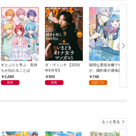
すとぷりと学ぶ 気持
ダ・ヴィンチ 【2026
病弱な悪役令嬢です
ちが伝わることば
年6月号】
が、婚約者が過保護す
ぎて逃げ出したい(私た
2,090
950
748
ち犬猿の仲でしたよ
新着
新着
試読フル
ね！？) 1
もっと見る