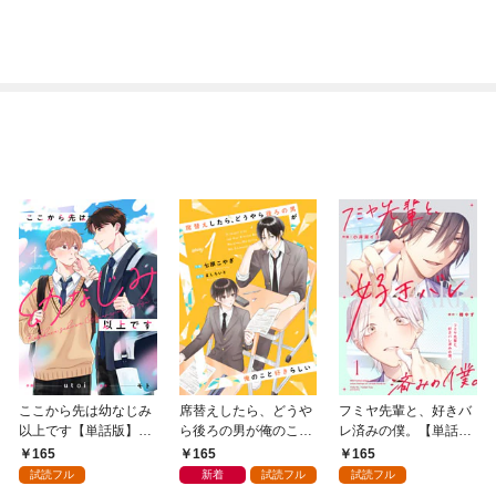
ここから先は幼なじみ
席替えしたら、どうや
フミヤ先輩と、好きバ
以上です【単話版】1
ら後ろの男が俺のこと
レ済みの僕。【単話
巻
好きらしい【単話版】
版】1巻
165
165
165
１巻
試読フル
新着
試読フル
試読フル