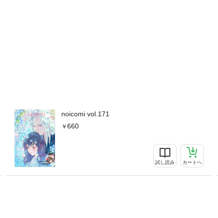
8話（作画・九条みに 原作・香月文香）■『黒崎くんは独占したがる 
・桜田霊子 原作・香乃子）■『高嶺の花宮くんとぼっちな彼女』第10話
溺愛したりない。』第2話（作画・葵ちあき 原作・＊あいら＊）※計14
noicomi vol.171
660
試し読み
カートへ