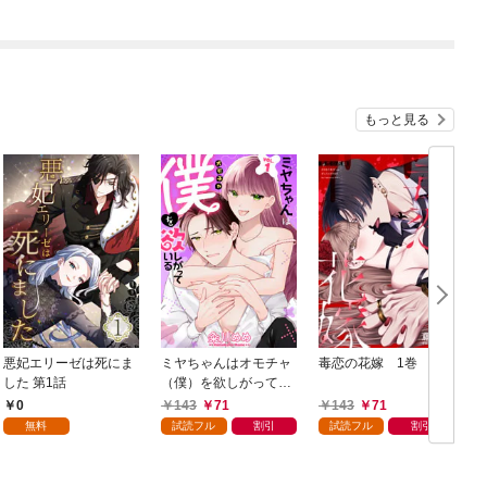
となっていたようです
～【電子限定SS付き】
もっと見る
悪妃エリーゼは死にま
ミヤちゃんはオモチャ
毒恋の花嫁 1巻
した 第1話
（僕）を欲しがってい
る 1巻
0
143
71
143
71
無料
試読フル
割引
試読フル
割引