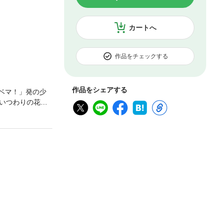
カートへ
作品をチェックする
作品をシェアする
ノベマ！」発の少
いつわりの花
る和葉。必死に
タート！そして
掲載作品】■『い
）■『あまりに甘
くんちで家事代行
画・藍川朱音 原
（作画・花野リ
楽真ろく 原作・
悟して』第3話
る～』最終話（作
・町川未沙）■