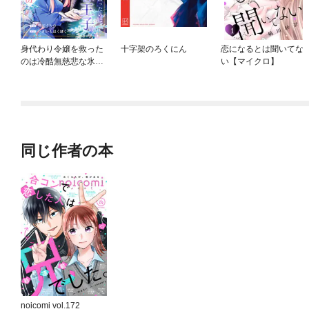
身代わり令嬢を救った
十字架のろくにん
恋になるとは聞いてな
のは冷酷無慈悲な氷の
い【マイクロ】
王子の愛でした
同じ作者の本
noicomi vol.172