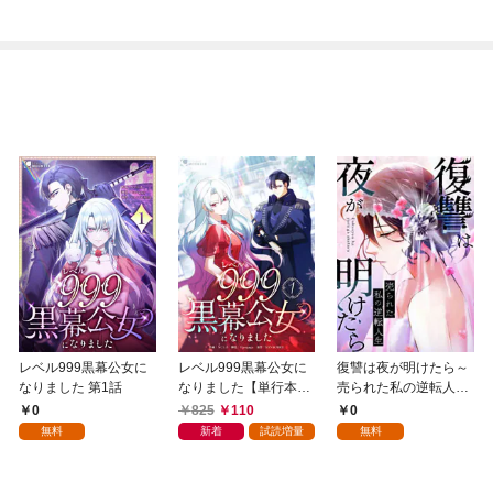
レベル999黒幕公女に
レベル999黒幕公女に
復讐は夜が明けたら～
なりました 第1話
なりました【単行本
売られた私の逆転人生
版】 1巻
(1)
0
825
110
0
無料
新着
試読増量
無料