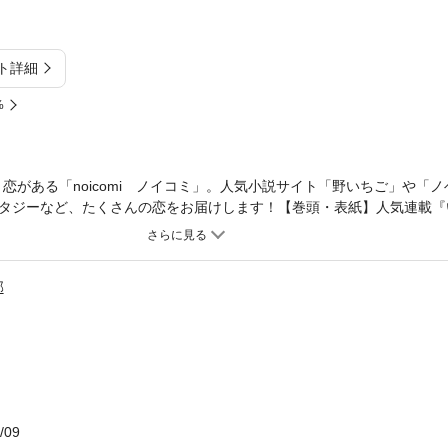
ト詳細
%
たび、恋がある「noicomi ノイコミ」。人気小説サイト「野いちご」や「
タジーなど、たくさんの恋をお届けします！【巻頭・表紙】人気連載『
戴します～』が表紙＆巻頭に登場！東雲玻玖を殺せと再び父に命令され
飾りが光りだして――？ほか、新連載『あまりに甘くて抗えない』もス
のは俺だけ ～幼なじみからの愛が深すぎる～』もお見逃しなく！！【
部
今宵お命頂戴します～』第13話（作画・神無月なな 原作・中小路かほ
鈴原ヨリ 原作・miNato）■『ごほうびは、バイトのあとで ～雨宮
画・水月なつみ 原作・菜々）■『龍神の100番目の後宮妃』第3話（作
原案・Shabon）■『つれない由良くんの愛がだだ漏れです』第14話
なじみは我慢をやめた。 ～目覚めたケモノは溺愛中～』第4話（作画・久
第41話（作画・富樫じゅん 原作・クレハ）■『もう逃がさないから、覚
言ノ葉リン）■『愛していいのは俺だけ ～幼なじみからの愛が深すぎ
/09
六夏）■『この恋は甘くない、はずでした』第3話（作画・Nao. 原作