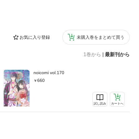
～はじめての恋は
（作画・岩ち
作品掲載
お気に入り登録
未購入巻をまとめて買う
1巻から
|
最新刊から
noicomi vol.170
660
試し読み
カートへ