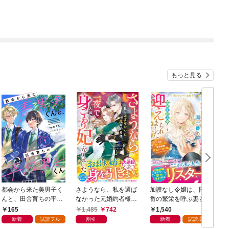
もっと見る
都会から来た美男子く
さようなら、私を選ば
加護なし令嬢は、国一
んと、田舎育ちの平凡
なかった元婚約者様。
番の繁栄を呼ぶ妻とし
男子くん【単話版】1
一夜で大国君主の身ご
て迎えられました～無
165
1,485
742
1,540
巻
もり妃になりました
能と捨てられた私、ど
新着
試読フル
割引
新着
試読増量
【電子限定SS付き】
うやら精霊との架け橋