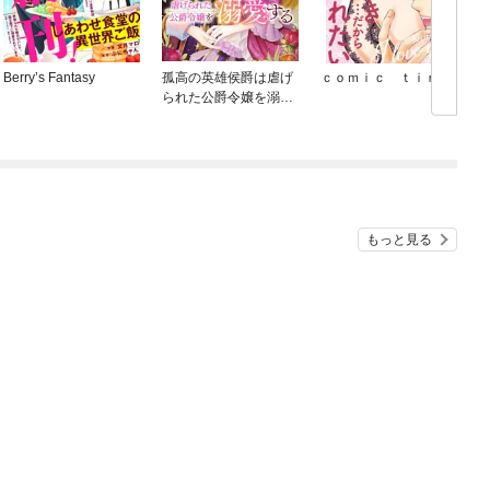
Berry’s Fantasy
孤高の英雄侯爵は虐げ
ｃｏｍｉｃ ｔｉｎｔ
られた公爵令嬢を溺愛
する
もっと見る