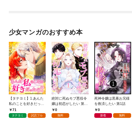
少女マンガのおすすめ本
【タテヨミ】1.あんた
絶対に死ぬモブ悪役令
死神令嬢は黒幕お兄様
私のことを好きだった
嬢は初恋がしたい 第1
を救済したい 第1話
の？
話
71
0
0
タテヨミ
試読フル
無料
新着
無料