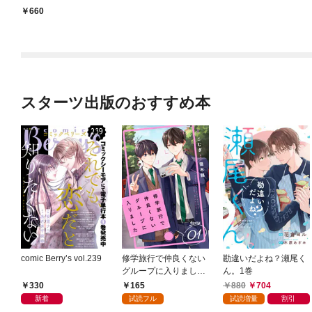
660
スターツ出版のおすすめ本
comic Berry’s vol.239
修学旅行で仲良くない
勘違いだよね？瀬尾く
グループに入りました
ん。1巻
【単話版】1巻
330
165
880
704
新着
試読フル
試読増量
割引