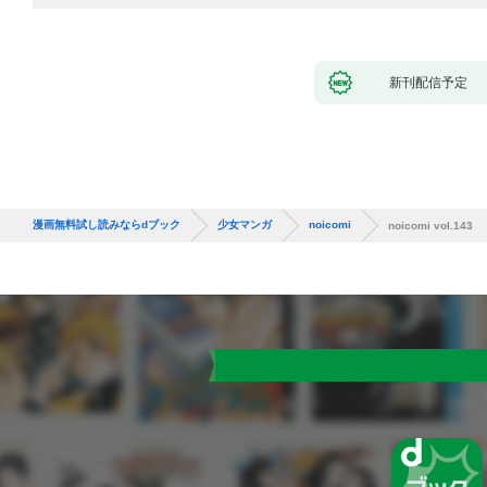
新刊配信予定
漫画無料試し読みならdブック
少女マンガ
noicomi
noicomi vol.143