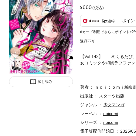
660
(税込)
ポイン
6
pt
獲得
dカード利用でさらにポイント+2
返品不可
【Vol.143】――めくる
女コミックや和風ラブファン
嫁 ～旦那さま、今宵お命頂
抗っていると、突然彼女の腕
試し読み
最終回を迎える『愛していい
著者
ｎｏｉｃｏｍｉ編集
つわりの花嫁 ～旦那さま、
くて抗えない』第1話（作画・
出版社
スターツ出版
はじめました～』第4話（作
ジャンル
少女マンガ
作・皐月なおみ キャラクター
レーベル
noicomi
サ 原作・Ena.）■『幼
一ノ瀬千景）■『鬼の花嫁』
シリーズ
noicomi
（作画・月名なつき 原作・
電子版配信開始日
2025/05
画・かのと咲来 原作・干支