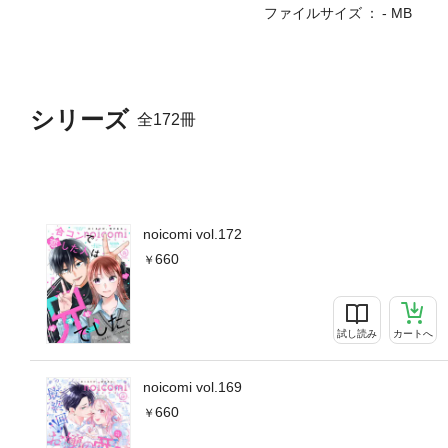
『無能令嬢の契約結婚』第1
ファイルサイズ
- MB
甘すぎて～』第29話（作画
か 原作・丸井とまと）■『
シリーズ
全172冊
noicomi vol.172
660
試し読み
カートへ
noicomi vol.169
660