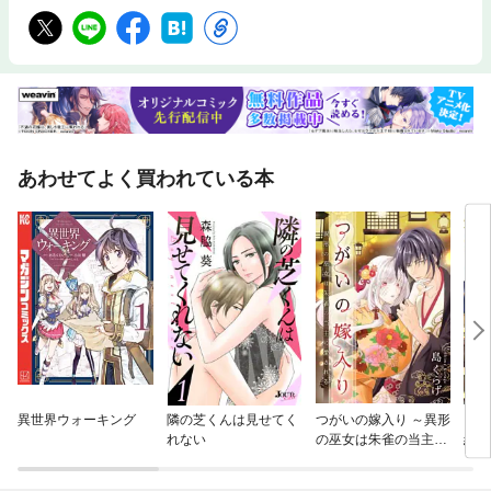
あわせてよく買われている本
異世界ウォーキング
隣の芝くんは見せてく
つがいの嫁入り ～異形
引き
れない
の巫女は朱雀の当主に
結婚
愛される～