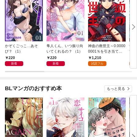
かぞくごっこ…あそ
隼人くん、いつ振り向
神血の救世主～0.0000
俺だ
び？ （1）
いてくれるの？ （1）
0001％を引き当て最
世界
強へ～【電子書籍特典
めら
220
220
1,210
9
付】（１）
（１
新着
新着
試読フル
試
BLマンガのおすすめ本
もっと見る