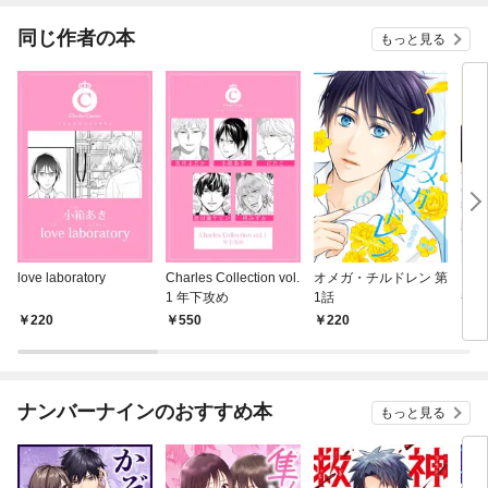
同じ作者の本
もっと見る
love laboratory
Charles Collection vol.
オメガ・チルドレン 第
オメ
1 年下攻め
1話
番外
君と
220
550
220
1
ナンバーナインのおすすめ本
もっと見る