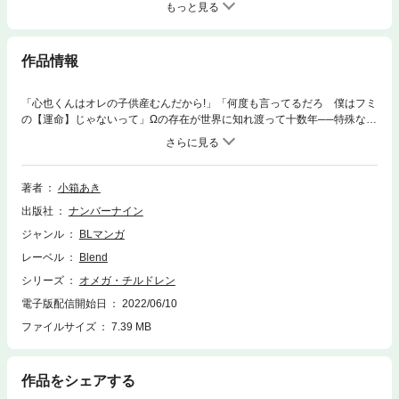
もっと見る
作品情報
「心也くんはオレの子供産むんだから!」「何度も言ってるだろ 僕はフミ
の【運命】じゃないって」Ωの存在が世界に知れ渡って十数年──特殊な環
境に生まれ育った二人の生活は、必ずしも平穏とは言えないけれど…?
『オメガ・シンドローム』『Ω事件簿～』の子供たち、心也とふみ太の完
全新作ストーリーがスタート!※前作未読でも問題なく楽しめる構成です。
著者
小箱あき
出版社
ナンバーナイン
ジャンル
BLマンガ
レーベル
Blend
シリーズ
オメガ・チルドレン
電子版配信開始日
2022/06/10
ファイルサイズ
7.39 MB
作品をシェアする