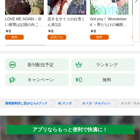
LOVE ME AGAIN～甘
恋するサイコの白雪く
Got you！ Wonderlan
ビバ
い復讐は記憶の向こう
ん第1話
d ～男だらけの極限ラ
鳥は
側～(1)
ブ～(1)
【全
0
0
0
0
無料
試読フル
無料
新刊配信予定
ランキング
キャンペーン
無料
漫画無料試し読みならdブック
BLマンガ
オメガ・チルドレン
オメガ・チル
アプリならもっと便利で快適に！