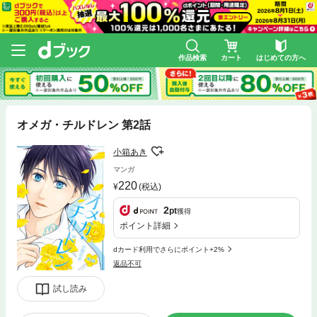
作品検索
カート
はじめての方へ
オメガ・チルドレン 第2話
小箱あき
マンガ
220
(税込)
2
pt
獲得
ポイント詳細
dカード利用でさらにポイント+2%
返品不可
試し読み