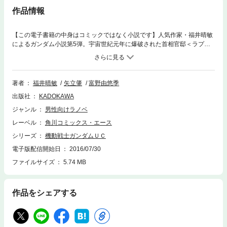
作品情報
【この電子書籍の中身はコミックではなく小説です】人気作家・福井晴敏
によるガンダム小説第5弾。宇宙世紀元年に爆破された首相官邸＜ラプラ
ス＞の史跡に向かうバナージ。そこにシャアの再来フル・フロンタルの影
が迫る――。
著者
福井晴敏
矢立肇
富野由悠季
出版社
KADOKAWA
ジャンル
男性向けラノベ
レーベル
角川コミックス・エース
シリーズ
機動戦士ガンダムＵＣ
電子版配信開始日
2016/07/30
ファイルサイズ
5.74 MB
作品をシェアする