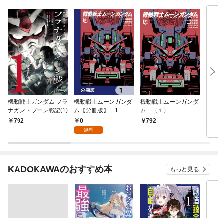
機動戦士ガンダム フラ
機動戦士ムーンガンダ
機動戦士ムーンガンダ
舞-
ナガン・ブーン戦記(1)
ム【分冊版】 1
ム （１）
0
792
792
4
無料
KADOKAWAのおすすめ本
もっと見る