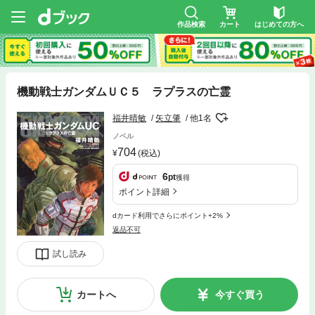
作品検索
カート
はじめての方へ
機動戦士ガンダムＵＣ５ ラプラスの亡霊
福井晴敏
矢立肇
他1名
ノベル
704
(税込)
6
pt
獲得
ポイント詳細
dカード利用でさらにポイント+2%
返品不可
試し読み
カートへ
今すぐ買う