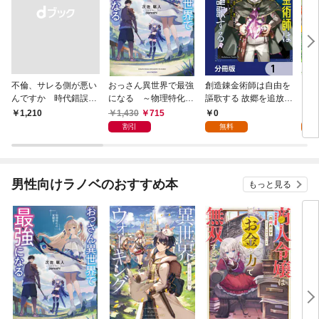
不倫、サレる側が悪い
おっさん異世界で最強
創造錬金術師は自由を
【単
んですか 時代錯誤な
になる ～物理特化の
謳歌する 故郷を追放さ
に転
クズ夫は捨てさせてい
覚醒者～
れたら、魔王のお膝元
目指
1,430
715
0
0
￥1,210
ただきます
で超絶効果のマジック
話】
割引
無料
アイテム作り放題にな
りました【分冊版】
1
男性向けラノベのおすすめ本
もっと見る