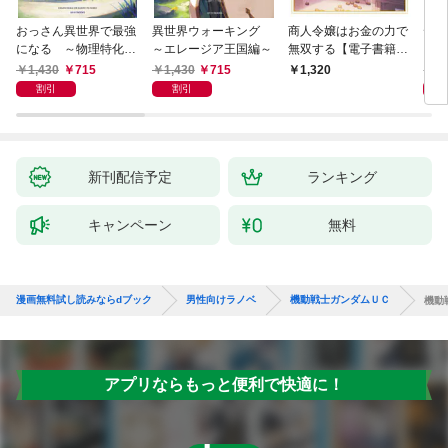
おっさん異世界で最強
異世界ウォーキング
商人令嬢はお金の力で
デス
になる ～物理特化の
～エレージア王国編～
無双する【電子書籍限
る異
覚醒者～
定書き下ろしSS付
1,430
715
1,430
715
1,
1,320
き】
割引
割引
新刊配信予定
ランキング
キャンペーン
無料
漫画無料試し読みならdブック
男性向けラノベ
機動戦士ガンダムＵＣ
機動
アプリならもっと便利で快適に！