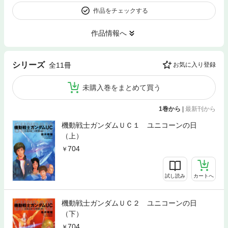
作品をチェックする
作品情報へ
シリーズ
全11冊
お気に入り登録
未購入巻をまとめて買う
1巻から
|
最新刊から
機動戦士ガンダムＵＣ１ ユニコーンの日
（上）
704
試し読み
カートへ
機動戦士ガンダムＵＣ２ ユニコーンの日
（下）
704