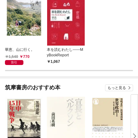
華恵、山に行く。
本を読むわたし――M
yBookReport
1,540
770
1,067
割引
筑摩書房のおすすめ本
もっと見る