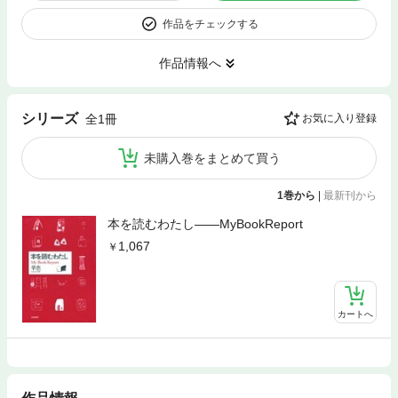
作品をチェックする
作品情報へ
シリーズ
全1冊
お気に入り登録
未購入巻をまとめて買う
1巻から
|
最新刊から
本を読むわたし――MyBookReport
1,067
カートへ