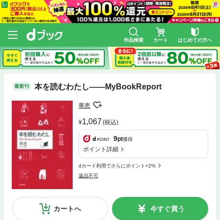
作品検索
カート
はじめての方へ
本を読むわたし――MyBookReport
最新刊
華恵
1,067
(税込)
9
pt
獲得
ポイント詳細
dカード利用でさらにポイント+2%
返品不可
カートへ
今すぐ買う