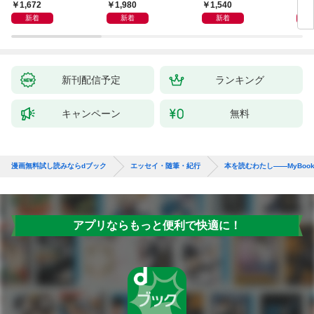
人生論
ップ
1,672
1,980
1,540
2
新着
新着
新着
新刊配信予定
ランキング
キャンペーン
無料
漫画無料試し読みならdブック
エッセイ・随筆・紀行
本を読むわたし――MyBookR
アプリならもっと便利で快適に！