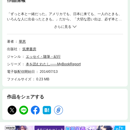
作品情報
「ずっと本と一緒だった。アメリカでも、日本に来ても、一人のときも、
いろんな人に出会ったときも。」だから、「大切な思い出は、必ず本と結
びついている。」４歳から１４歳までに出会った本を手がかりに、その
時々の自分を振り返って描写していく、彩りのあるセルフ・ポートレー
ト。『小学生日記』で鮮烈にデビューした著者の書下ろし作品。
著者
華恵
出版社
筑摩書房
ジャンル
エッセイ・随筆・紀行
シリーズ
本を読むわたし――MyBookReport
電子版配信開始日
2014/07/13
ファイルサイズ
0.23 MB
作品をシェアする