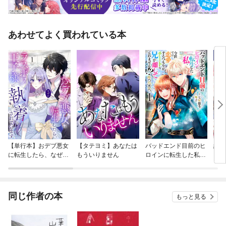
あわせてよく買われている本
【単行本】おデブ悪女
【タテヨミ】あなたは
バッドエンド目前のヒ
結界
に転生したら、なぜか
もういりません
ロインに転生した私、
ラスボス王子様に執着
今世では恋愛するつも
されています
りがチートな兄が離し
てくれません！？@C
OMIC
同じ作者の本
もっと見る