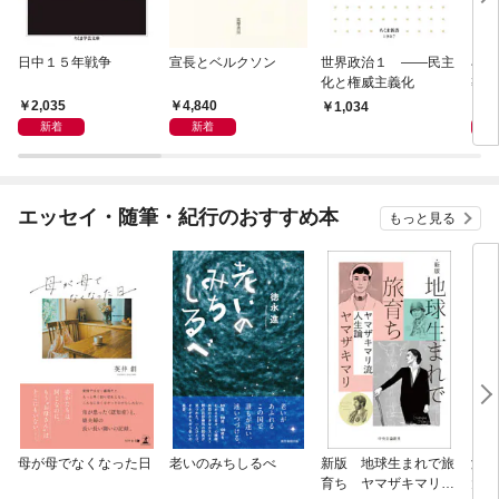
日中１５年戦争
宣長とベルクソン
世界政治１ ――民主
石原
化と権威主義化
導か
2,035
4,840
1,
1,034
新着
新着
エッセイ・随筆・紀行のおすすめ本
もっと見る
母が母でなくなった日
老いのみちしるべ
新版 地球生まれで旅
激闘
育ち ヤマザキマリ流
大然