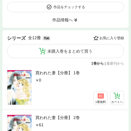
作品をチェックする
作品情報へ
全12冊
シリーズ
お気に入り登録
完結
未購入巻をまとめて買う
1巻から
|
最新刊から
買われた妻【分冊】 1巻
0
1冊無料
カートへ
買われた妻【分冊】 2巻
61