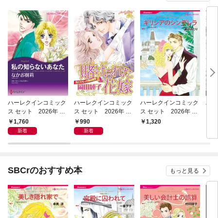
ハーレクインコミック
ハーレクインコミック
ハーレクインコミック
ハー
ス セット 2026年 vo
ス セット 2026年 vo
ス セット 2026年 vo
ス 
l.1213
l.1086
l.1003
l.10
1,760
990
1,320
1,
新着
新着
SBCrのおすすめ本
もっと見る