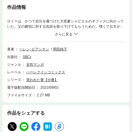
作品情報
ロミーは、かつて自分を傷つけた大富豪シャビエルのオフィスに向かって
いた。父の横領に対する告訴を取り下げてもらうためだ。憎くて仕方がな
いけど、彼に頼るしかないわ…。だが、再会した彼は懇願するロミーにあ
る提案をもちかけた。助ける代わりに彼と結婚し、子供を産めというの
だ！ 私に後継ぎを得るための道具になれと言うの!? 抵抗するロミーに、彼
は「代償もなしに援助すると思うのか？」と、嘲るような笑みを向ける。
著者
ヘレン･ビアンチン
岡田純子
「やめて…」彼の瞳が暗く光った。
出版社
SBCr
ジャンル
女性マンガ
レーベル
ハーレクインコミックス
シリーズ
買われた妻【分冊】
電子版配信開始日
2022/09/02
ファイルサイズ
2.27 MB
作品をシェアする