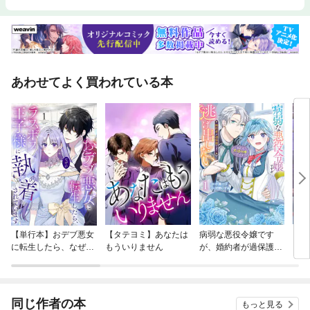
あわせてよく買われている本
【単行本】おデブ悪女
【タテヨミ】あなたは
病弱な悪役令嬢です
【タ
に転生したら、なぜか
もういりません
が、婚約者が過保護す
リ〜
ラスボス王子様に執着
ぎて逃げ出したい(私
されています
たち犬猿の仲でしたよ
ね！？)
同じ作者の本
もっと見る