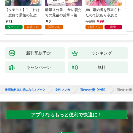
【タテヨミ】1.これは
離婚３分前 ～サレ妻た
姉に婚約者を寝取られ
実は
二度目で最後の初恋
ちの最後の反撃～第1
たので訳あり令息と結
した
話
婚して辺境へと向かい
から
71
0
198
99
2
ます ～苦労の先に待っ
（1
タテヨミ
試読フル
試読フル
試読フル
割引
ていたのは、まさかの
溺愛と幸せでした～
【分冊版】 1
新刊配信予定
ランキング
キャンペーン
無料
漫画無料試し読みならdブック
女性マンガ
買われた妻【分冊】
買われた妻
アプリならもっと便利で快適に！