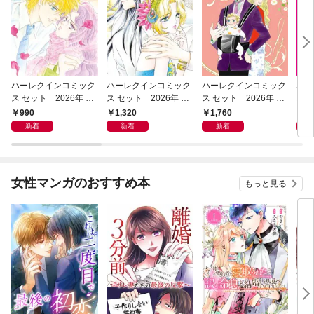
ハーレクインコミック
ハーレクインコミック
ハーレクインコミック
ハー
ス セット 2026年 vo
ス セット 2026年 vo
ス セット 2026年 vo
ス 
l.1089
l.1157
l.1214
l.12
990
1,320
1,760
1,
新着
新着
新着
女性マンガのおすすめ本
もっと見る