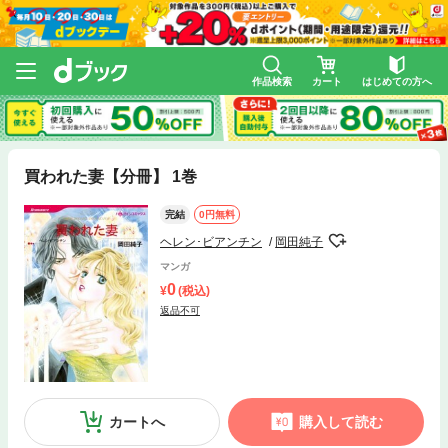
作品検索
カート
はじめての方へ
買われた妻【分冊】 1巻
完結
0円無料
ヘレン･ビアンチン
岡田純子
マンガ
0
(税込)
返品不可
カートへ
購入して読む