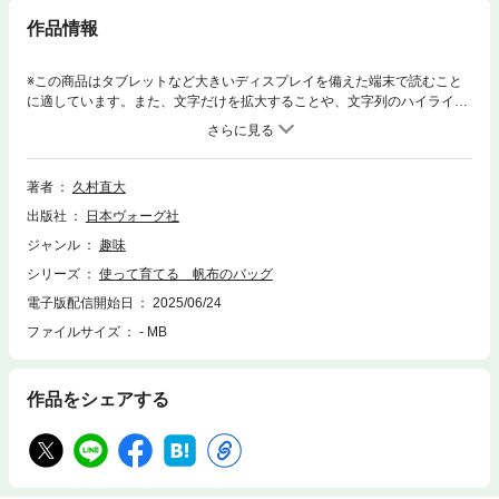
作品情報
※この商品はタブレットなど大きいディスプレイを備えた端末で読むこと
に適しています。また、文字だけを拡大することや、文字列のハイライ
ト、検索、辞書の参照、引用などの機能が使用できません。ベーシック
で、どんなコーディネートにも合わせやすいデザインが人気の帆布のバッ
グブランド「TEJIKA」。作品のテイストはそのままに、家庭用ミシンで作
れるようアレンジされたレシピをご紹介します。ベーシックなトートバッ
著者
久村直大
クやそのアレンジ、縦長トート、横長トート、ショルダーバッグ、ポシェ
出版社
日本ヴォーグ社
ット、ポーチなど、毎日使える18型、全41点を掲載。ミシン歴の浅い初心
者さんでも挫折せず作れるよう、丁寧な写真プロセスつき。初めはしっか
ジャンル
趣味
りと張りがあり、固かった手触りが、使い込むうちにくったりと手に馴染
シリーズ
使って育てる 帆布のバッグ
んでいき、色のかすれや、ほつれにも愛着が湧いてしまう……そんな経年
変化を楽しめるバッグづくりをしてみませんか?※付録型紙は、ご購入者に
電子版配信開始日
2025/06/24
限り専用サイトから印刷用のPDFファイル（分割）がダウンロード可能で
ファイルサイズ
- MB
す。※本書は同名の出版物（紙版）を電子化したものです。一部、紙版と
掲載内容が異なる場合がございます。※本書の全部または一部を無断で複
製、転載、改ざん、公衆送信すること、及び有償無償にかかわらず、本デ
作品をシェアする
ータを第三者に譲渡することを禁じます。※本書に掲載された作品等の著
作権は、作者、デザイナー等著作権者に帰属します。※電子書籍の仕様に
より、本書に掲載している図案・型紙は、印刷・コピー・複製して利用す
ることはできません。※実物大とは、紙版に掲載された際のサイズです。※
本書に記載されている寸法、倍率は、お使いの端末や表示倍率により記載