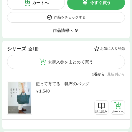
カートへ
今すぐ買う
作品をチェックする
作品情報へ
シリーズ
全1冊
お気に入り登録
未購入巻をまとめて買う
1巻から
|
最新刊から
使って育てる 帆布のバッグ
1,540
試し読み
カートへ