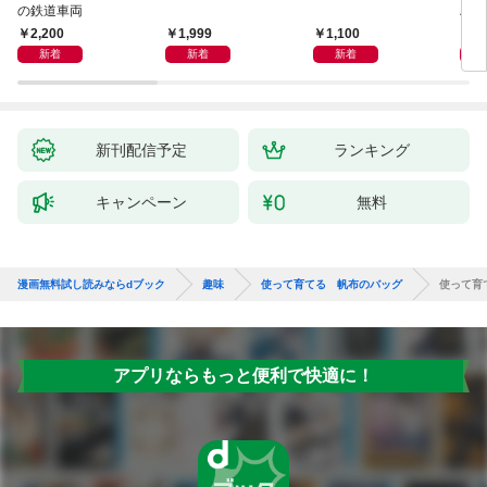
の鉄道車両
ハン
2,200
1,999
1,100
1,
新着
新着
新着
新刊配信予定
ランキング
キャンペーン
無料
漫画無料試し読みならdブック
趣味
使って育てる 帆布のバッグ
使って育
アプリならもっと便利で快適に！