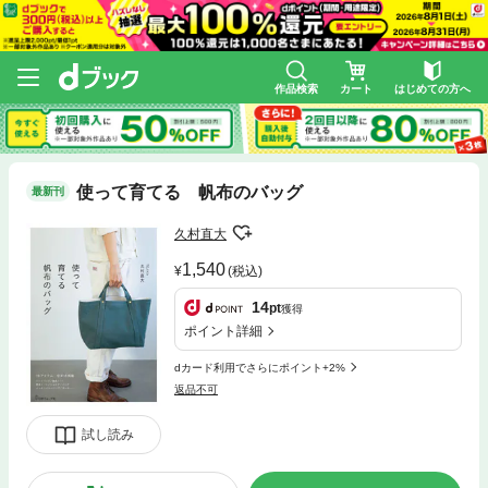
作品検索
カート
はじめての方へ
使って育てる 帆布のバッグ
最新刊
久村直大
1,540
(税込)
14
pt
獲得
ポイント詳細
dカード利用でさらにポイント+2%
返品不可
試し読み