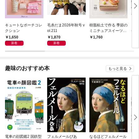
キュートなポーチコレ
毛糸だま2026年秋号 v
樹脂粘土で作る 季節の
キル
クション
ol.211
ミニチュアスイーツ・
年7
アラカルト
1,650
1,870
1,760
1,
新着
新着
趣味のおすすめ本
もっと見る
電車の顔図鑑2 国鉄型
フェルメールぴあ
なるほどフェルメール
大人