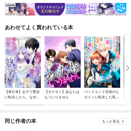
されている寸法・倍率とは異なった表示となります。※掲載情報は、紙版
発売当時の情報です。Contentsベーシックトート外ポケットつきトート持
ち手の長いトート内ぶたつきトート縦長トート横長トートショルダーバッ
グ（大・小）カゴトートミニトートポシェット巾着バッグ（大・小）メッ
センジャーバッグブックバッグボーダートートミニボストンサコッシュポ
あわせてよく買われている本
ーチティッシュBOX ケースこの本で使用した帆布作品を作りはじめる前に
ベーシックトートを作ってみましょう外ポケットつきトートの作り方内ぶ
たつきトートの作り方留め具のつけ方色合わせのアドバイスHOW TO MA
KE
【単行本】おデブ悪女
【タテヨミ】あなたは
バッドエンド目前のヒ
【タ
に転生したら、なぜか
もういりません
ロインに転生した私、
リ〜
ラスボス王子様に執着
今世では恋愛するつも
されています
りがチートな兄が離し
てくれません！？@C
OMIC
同じ作者の本
もっと見る