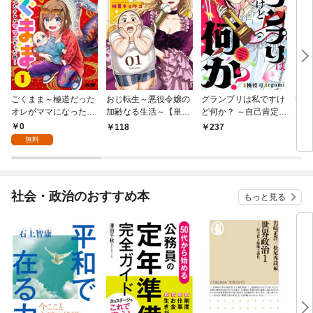
ごくまま～極道だった
おじ転生～悪役令嬢の
グランプリは私ですけ
後宮
オレがママになった話
加齢なる生活～【単
ど何か？ ～自己肯定モ
は謎
～【単話】（１）
話】（１）
ンスターのミスコン無
（１
0
118
237
2
双～【単話】（１）
無料
社会・政治のおすすめ本
もっと見る