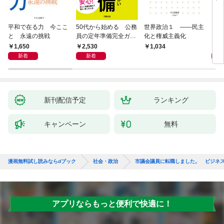
平和で在る力 今ここ
50代から始める 公務
世界政治１ ――民主
「力
と 永遠の挑戦
員の定年準備完全ガイ
化と権威主義化
く 
ド
1,650
2,530
1,
1,034
新着
新着
新刊配信予定
ランキング
キャンペーン
無料
漫画無料試し読みならdブック
社会・政治
市議会議員に転職しました。 ビジネ
アプリならもっと便利で快適に！