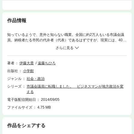
作品情報
知っているようで、意外と知らない職業。全国に約2万人もいる市議会議
員。納税者たる市民の代弁者（代表）であるはずですが、現実には、40歳
未満の議員は5.6％、女性議員は13.5％しかいません。また、実際には何
をしているのか、市民にはなかなか実態のつかめない職業ですが、私たち
の生活に直結する、地方政治を担う重要な仕事です。今こそ、若い力、そ
してビジネス経験者の感覚が必要とされています。終身雇用が揺らぎ、転
著者
伊藤大貴
遠藤ちひろ
職が当たり前になった昨今、市議会議員という職業も視野に入れてみては
出版社
小学館
いかがでしょうか？政治の世界とは縁もゆかりもなかったけれど、仕事を
辞めて立候補、上位当選を果たした若手議員が、地方政治でのビジネス経
ジャンル
社会・政治
験者がもつ可能性と選挙を勝ち抜く秘訣を語ります。（2014年発表作品）
シリーズ
市議会議員に転職しました。 ビジネスマンが地方政治を変
える
電子版配信開始日
2014/09/05
ファイルサイズ
4.75 MB
作品をシェアする