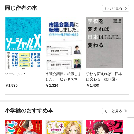
OMI
同じ作者の本
もっと見る
ソーシャルＸ
市議会議員に転職しま
学校を変えれば、日本
した。 ビジネスマン
は変わる 強い国・日
が地方政治を変える
本は公立改革で生み出
1,980
1,320
1,408
す
小学館のおすすめ本
もっと見る