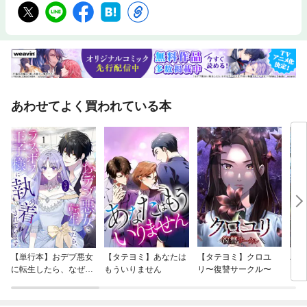
あわせてよく買われている本
【単行本】おデブ悪女
【タテヨミ】あなたは
【タテヨミ】クロユ
バッ
に転生したら、なぜか
もういりません
リ〜復讐サークル〜
ロイ
ラスボス王子様に執着
今世
されています
りが
てく