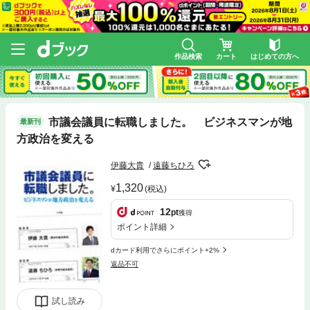
作品検索
カート
はじめての方へ
市議会議員に転職しました。 ビジネスマンが地
最新刊
方政治を変える
伊藤大貴
遠藤ちひろ
1,320
(税込)
12
pt
獲得
ポイント詳細
dカード利用でさらにポイント+2%
返品不可
試し読み