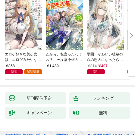
エロゲ好きな美少女
だから、私言ったわよ
学園一かわいい後輩の
くた
は、エロゲみたいなこ
ね？ 〜没落令嬢の案
命の恩人になったら、
ども
と全部シてほしい【電
外楽しい領地改革〜
通い妻になって関係を
858
814
407
8
1,430
子ＳＳ特典付き】
迫ってくる。
新着
試読増量
割引
新刊配信予定
ランキング
キャンペーン
無料