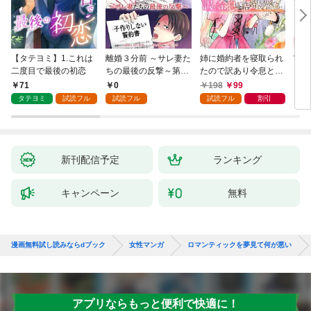
【タテヨミ】1.これは
離婚３分前 ～サレ妻た
姉に婚約者を寝取られ
実は
二度目で最後の初恋
ちの最後の反撃～第1
たので訳あり令息と結
した
話
婚して辺境へと向かい
から
71
0
198
99
2
ます ～苦労の先に待っ
（1
タテヨミ
試読フル
試読フル
試読フル
割引
ていたのは、まさかの
溺愛と幸せでした～
【分冊版】 1
新刊配信予定
ランキング
キャンペーン
無料
漫画無料試し読みならdブック
女性マンガ
ロマンティックを夢見て何が悪い
アプリならもっと便利で快適に！