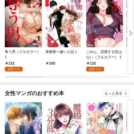
奪う男（フルカラー）
東郷家へ嫁いだ話 1
ごめん、恋愛する気は
十億
1
ない（フルカラー） 1
ちの
132
132
165
1
試読フル
試読フル
女性マンガのおすすめ本
もっと見る