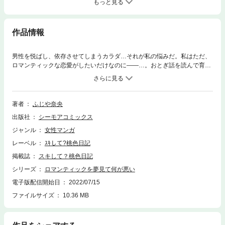
もっと見る
作品情報
男性を悦ばし、依存させてしまうカラダ…それが私の悩みだ。私はただ、
ロマンティックな恋愛がしたいだけなのに――…。おとぎ話を読んで育っ
た私は、王子様のような優しい男性に昔から弱い。しかしそんな甘い夢の
ような恋愛は私にはできないのだ。どうやら私の下半身は名器のようで、
今まで付き合った男性もれなく全員が性欲ゾンビになってしまった…。そ
んな絶望の中、鈴井さんと出会った。彼の優しさは他の人と少し違って安
著者
ふじや奈央
心するような寂しいような。そして彼自身も誰にも言えない秘密があって
出版社
シーモアコミックス
――！？ 【桃色日記】
ジャンル
女性マンガ
レーベル
ｽｷして?桃色日記
掲載誌
スキして？桃色日記
シリーズ
ロマンティックを夢見て何が悪い
電子版配信開始日
2022/07/15
ファイルサイズ
10.36 MB