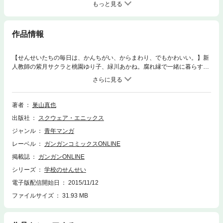
もっと見る
作品情報
【せんせいたちの毎日は、かんちがい、からまわり、でもかわいい。】新
人教師の紫月サクラと桃園ゆり子、緑川あかね。腐れ縁で一緒に暮らす３
人は一緒の学校の先生をやっています。学校に侵入してきた犬を追いかけ
回したり、顧問をしている部活が潰れそうになって部員勧誘をしたり、プ
ライベートでは初詣で全裸を披露してしまったり…。こんなに一生懸命な
のに、ぜんぜん上手く行かない毎日ですが、それでも健気に頑張ってい
著者
巣山真也
る、先生たちのガールズコメディ第４巻!!(C)2011 Shinya Suyama
出版社
スクウェア・エニックス
ジャンル
青年マンガ
レーベル
ガンガンコミックスONLINE
掲載誌
ガンガンONLINE
シリーズ
学校のせんせい
電子版配信開始日
2015/11/12
ファイルサイズ
31.93 MB