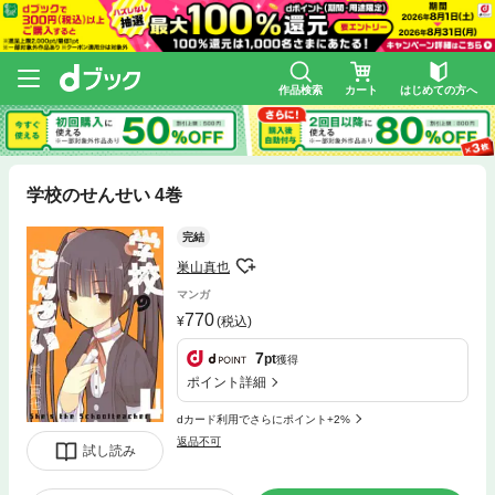
作品検索
カート
はじめての方へ
学校のせんせい 4巻
完結
巣山真也
マンガ
770
(税込)
7
pt
獲得
ポイント詳細
dカード利用でさらにポイント+2%
返品不可
試し読み