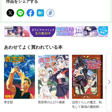
作品をシェアする
あわせてよく買われている本
寄生獣
異世界のんびり農家
辺境ぐらしの魔王、転
ヤン
生して最強の魔術師に
クお
なる