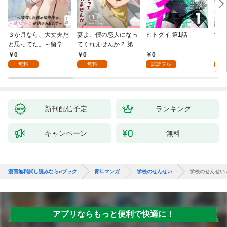
３か月なら、大丈夫だ
妻よ、僕の恋人になっ
ヒトグイ 第1話
世界
と思ってた。～留学し
てくれませんか？ 第1
レベ
た僕の留守中に、一途
話
0
0
0
0
な彼女が汚されるまで
無料
無料
試読フル
～ 1話
新刊配信予定
ランキング
キャンペーン
無料
漫画無料試し読みならdブック
青年マンガ
学校のせんせい
学校のせんせい 
アプリならもっと便利で快適に！