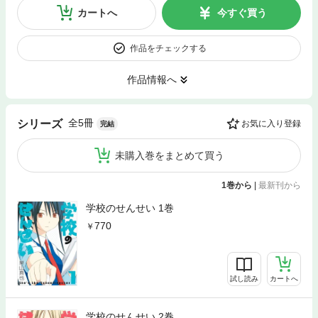
カートへ
今すぐ買う
作品をチェックする
作品情報へ
全5冊
シリーズ
お気に入り登録
完結
未購入巻をまとめて買う
1巻から
|
最新刊から
学校のせんせい 1巻
770
試し読み
カートへ
学校のせんせい 2巻