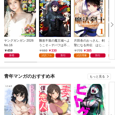
ヤングガンガン 2026
難攻不落の魔王城へよ
片田舎のおっさん、剣
悪役
No.16
うこそ～デバフは不要
聖になる外伝 はじま
破滅
と勇者パーティーを追
りの魔法剣士 1巻
叩き
459
660
330
770
385
7
い出された黒魔導士、
つの
新着
試読フル
割引
試読増量
割引
試
魔王軍の最高幹部に迎
から
えられる～ １巻
にな
ク）
青年マンガのおすすめ本
もっと見る