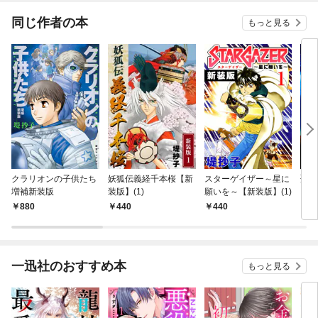
てく
OMI
同じ作者の本
もっと見る
クラリオンの子供たち
妖狐伝義経千本桜【新
スターゲイザー～星に
聖戦
増補新装版
装版】(1)
願いを～【新装版】(1)
【完
880
440
440
5
一迅社のおすすめ本
もっと見る