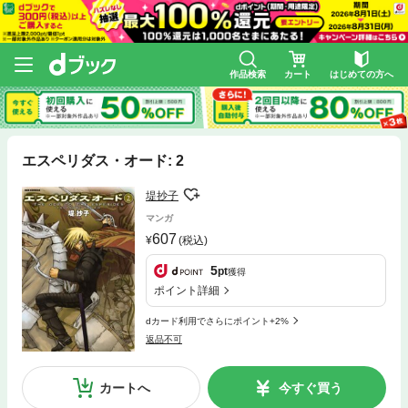
作品検索
カート
はじめての方へ
エスペリダス・オード: 2
堤抄子
マンガ
607
(税込)
5
pt
獲得
ポイント詳細
dカード利用でさらにポイント+2%
返品不可
カートへ
今すぐ買う