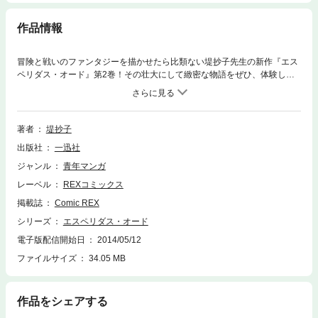
作品情報
冒険と戦いのファンタジーを描かせたら比類ない堤抄子先生の新作『エス
ペリダス・オード』第2巻！その壮大にして緻密な物語をぜひ、体験して
ください！
著者
堤抄子
出版社
一迅社
ジャンル
青年マンガ
レーベル
REXコミックス
掲載誌
Comic REX
シリーズ
エスペリダス・オード
電子版配信開始日
2014/05/12
ファイルサイズ
34.05 MB
作品をシェアする