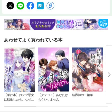
あわせてよく買われている本
【単行本】おデブ悪女
【タテヨミ】あなたは
結界師の一輪華
バッ
に転生したら、なぜか
もういりません
ロイ
ラスボス王子様に執着
今世
されています
りが