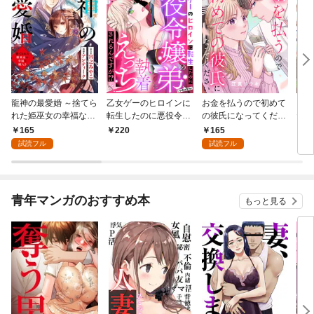
龍神の最愛婚 ～捨てら
乙女ゲーのヒロインに
お金を払うので初めて
こど
れた姫巫女の幸福な嫁
転生したのに悪役令嬢
の彼氏になってくださ
た令
入り～: 1
の弟（攻略対象外）に
い: 1
者に
165
165
220
1
執着えっちされるんで
試読フル
試読フル
すが！？: 1
青年マンガのおすすめ本
もっと見る