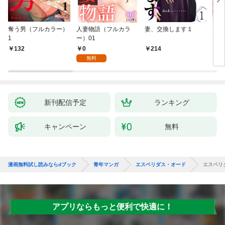
奪う男（フルカラー）
人妻物語（フルカラ
妻、交換します１
ごめ
1
ー）01
ない
0
132
214
1
無料
新刊配信予定
ランキング
キャンペーン
無料
漫画無料試し読みならdブック
青年マンガ
エスペリダス・オード
エスペリダ
アプリならもっと便利で快適に！