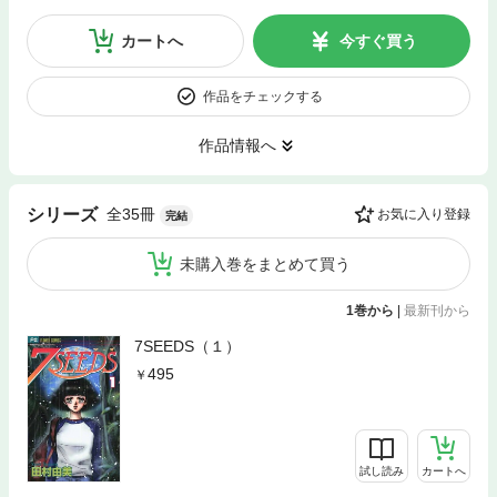
カートへ
今すぐ買う
作品をチェックする
作品情報へ
全35冊
シリーズ
お気に入り登録
完結
未購入巻をまとめて買う
1巻から
|
最新刊から
7SEEDS（１）
495
試し読み
カートへ