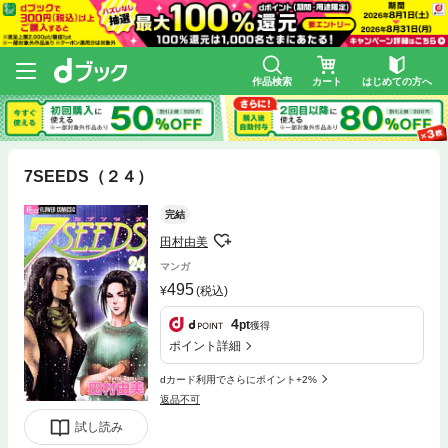
作品検索
カート
はじめての方へ
7SEEDS（２４）
完結
田村由美
マンガ
495
(税込)
4
pt
獲得
ポイント詳細
dカード利用でさらにポイント+2%
返品不可
試し読み