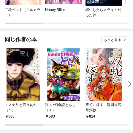
二段ベッド（フルカラ
Honey Bitter
転生したらスライムだ
逃げ
ー）
った件
同じ作者の本
もっと見る
ミステリと言う勿れ
猫mix幻奇譚とらじ
双蛇に嫁す 濫国後宮
小
（１）
（１）
華燭抄
ミス
583
583
814
8