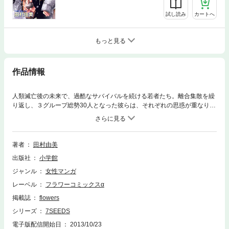
試し読み
カートへ
もっと見る
作品情報
人類滅亡後の未来で、過酷なサバイバルを続ける若者たち。離合集散を繰
り返し、３グループ総勢30人となった彼らは、それぞれの思惑が重なり、
佐渡近辺に集結しつつあった。だが、謎の島に着いた14人に異変が起き
て!?
著者
田村由美
出版社
小学館
ジャンル
女性マンガ
レーベル
フラワーコミックスα
掲載誌
flowers
シリーズ
7SEEDS
電子版配信開始日
2013/10/23