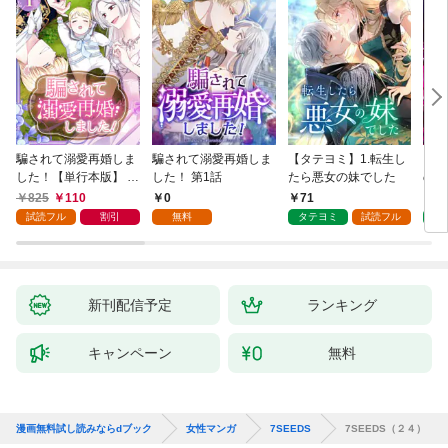
騙されて溺愛再婚しま
騙されて溺愛再婚しま
【タテヨミ】1.転生し
【タ
した！【単行本版】 1
した！ 第1話
たら悪女の妹でした
の私
巻
825
110
0
71
7
試読フル
割引
無料
タテヨミ
試読フル
タ
新刊配信予定
ランキング
キャンペーン
無料
漫画無料試し読みならdブック
女性マンガ
7SEEDS
7SEEDS（２４）