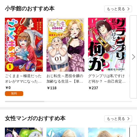
小学館のおすすめ本
もっと見る
ごくまま～極道だった
おじ転生～悪役令嬢の
グランプリは私ですけ
後宮
オレがママになった話
加齢なる生活～【単
ど何か？ ～自己肯定モ
は謎
～【単話】（１）
話】（１）
ンスターのミスコン無
（１
0
118
237
2
双～【単話】（１）
無料
女性マンガのおすすめ本
もっと見る