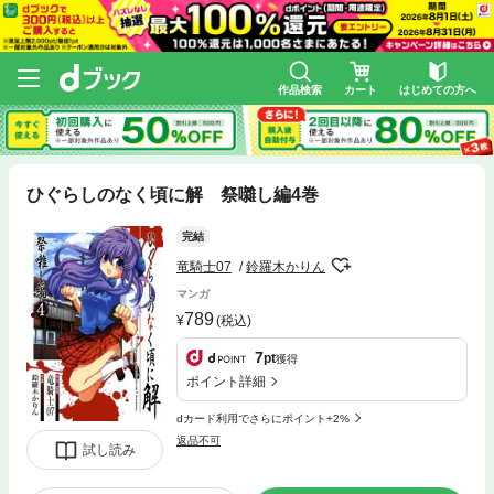
作品検索
カート
はじめての方へ
ひぐらしのなく頃に解 祭囃し編4巻
完結
竜騎士07
鈴羅木かりん
マンガ
789
(税込)
7
pt
獲得
ポイント詳細
dカード利用でさらにポイント+2%
返品不可
試し読み