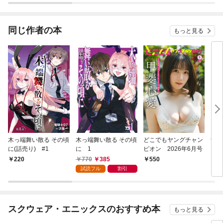
同じ作者の本
もっと見る
木っ端舞い散る その頃
木っ端舞い散る その頃
どこでもヤングチャン
青鬼
に(話売り) #1
に 1
ピオン 2026年6月号
る怪
770
385
220
550
7
試読フル
割引
スクウェア・エニックスのおすすめ本
もっと見る