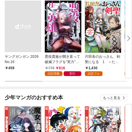
ヤングガンガン 2026
悪役貴族が開き直って
片田舎のおっさん、剣
聖女
No.16
破滅フラグを“実力”で
聖になる 1 ～ただ
ら乗
叩き折っていたら、い
の田舎の剣術師範だっ
巻
770
616
1,430
6
￥459
つの間にかヒロイン達
たのに、大成した弟子
試読増量
割引
試読フル
試
から英雄視されるよう
たちが俺を放ってくれ
になった件（コミッ
ない件～
ク） 1巻
少年マンガのおすすめ本
もっと見る