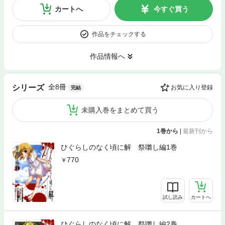
カートへ
今すぐ買う
作品をチェックする
作品情報へ
全8冊
シリーズ
お気に入り登録
完結
未購入巻をまとめて買う
1巻から
|
最新刊から
ひぐらしのなく頃に解 祭囃し編1巻
770
試し読み
カートへ
ひぐらしのなく頃に解 祭囃し編2巻