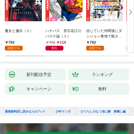
魔女と傭兵（１）
ハナバス 苔石花江の
信じていた仲間達にダ
追放
バスケ論（１）
ンジョン奥地で殺され
『自
かけたがギフト『無限
領地
792
792
110
792
7
ガチャ』でレベル９９
強の
試読フル
割引
試読フル
試
９９の仲間達を手に入
～最
れて元パーティーメン
で始
バーと世界に復讐＆
拓ス
『ざまぁ！』します！
（１
（１）
新刊配信予定
ランキング
キャンペーン
無料
漫画無料試し読みならdブック
少年マンガ
ひぐらしのなく頃に解 祭囃し編