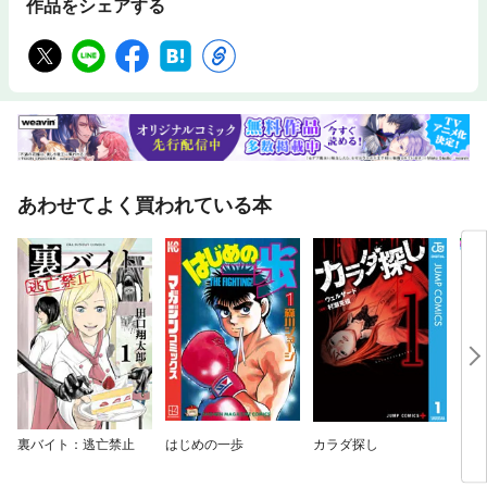
作品をシェアする
あわせてよく買われている本
裏バイト：逃亡禁止
はじめの一歩
カラダ探し
ご近