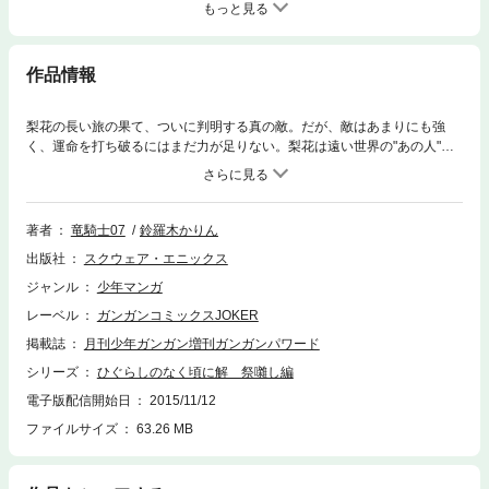
もっと見る
作品情報
梨花の長い旅の果て、ついに判明する真の敵。だが、敵はあまりにも強
く、運命を打ち破るにはまだ力が足りない。梨花は遠い世界の"あの人"に
呼びかける。その願いが届くと信じて――。怒涛の展開に目が離せない、
興奮の第４巻!!(C)竜騎士07／07th Expansion (C)2009 Karin Suzuragi Spe
cial Thanks:TYPE-MOON
著者
竜騎士07
鈴羅木かりん
出版社
スクウェア・エニックス
ジャンル
少年マンガ
レーベル
ガンガンコミックスJOKER
掲載誌
月刊少年ガンガン増刊ガンガンパワード
シリーズ
ひぐらしのなく頃に解 祭囃し編
電子版配信開始日
2015/11/12
ファイルサイズ
63.26 MB