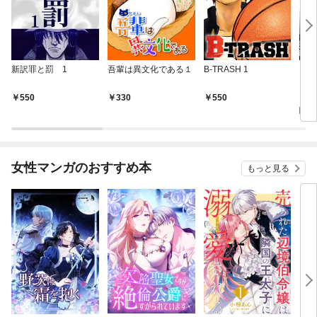
新訳罪と罰 1
吾輩は異文化である１
B-TRASH 1
［話
1
0
550
330
550
女性マンガのおすすめ本
もっと見る