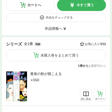
カートへ
今すぐ買う
作品をチェックする
作品情報へ
全1冊
シリーズ
お気に入り登録
完結
未購入巻をまとめて買う
1巻から
|
最新刊から
黄泉の歌が聴こえる
550
試し読み
カートへ