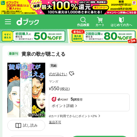
作品検索
カート
はじめての方へ
黄泉の歌が聴こえる
最新刊
完結
のがみけい
マンガ
550
(税込)
5
pt
獲得
ポイント詳細
dカード利用でさらにポイント+2%
返品不可
試し読み