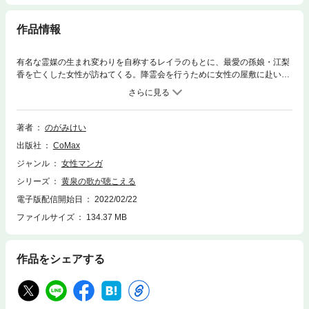
作品情報
有名な霊媒の生まれ変わりを自称するレイラのもとに、最愛の孫娘・江梨
香を亡くした女性が訪ねてくる。降霊会を行うために女性の屋敷に赴いた
レイラは、そこで江梨香と自分が瓜二つであることを知る。それを利用し
て依頼主の豪邸に居座ろうと画策するレイラだったが、だんだん身体に異
変を感じはじめて…!? 表題作『黄泉の歌が聴こえる』を含むミステリー全
6編を収録。 ▼目次 黄泉の歌が聴こえる 彼岸の樹の下に 闇の迷宮 八百の
著者
のがみけい
仙女 夜叉の庭 死人の足音
出版社
CoMax
ジャンル
女性マンガ
シリーズ
黄泉の歌が聴こえる
電子版配信開始日
2022/02/22
ファイルサイズ
134.37 MB
作品をシェアする