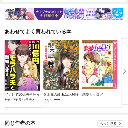
あわせてよく買われている本
宝くじで10億円当たっ
銀木犀の棘 私は絶対許
恋愛カタログ
東郷
たのでモラハラ夫と離
さないーー
婚します【単話】
同じ作者の本
もっと見る