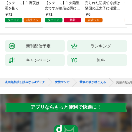
【タテヨミ】1.野茨は
【タテヨミ】1.欠陥聖
売られた辺境伯令嬢は
千鶴
霜を抱く
女ですが絶倫公爵にす
隣国の王太子に溺愛さ
に一
がられています
れる 1
【分
71
71
0
0
家の
タテヨミ
試読フル
タテヨミ
新着
試読フル
新刊配信予定
ランキング
キャンペーン
無料
漫画無料試し読みならdブック
女性マンガ
黄泉の歌が聴こえる
黄泉の歌が
アプリならもっと便利で快適に！