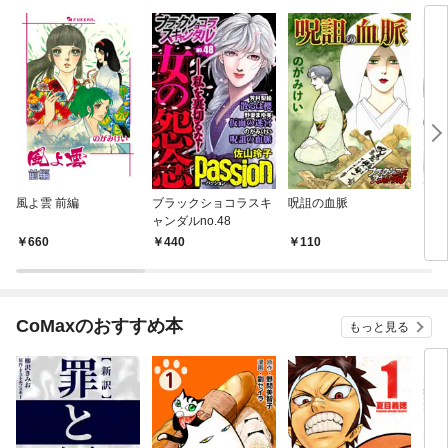
風よ雲 前編
ブラックショコラスキ
呪詛の血脈
シン
ャンダルno.48
660
440
110
1
CoMaxのおすすめ本
もっと見る