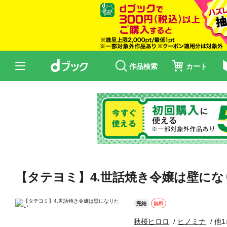
作品検索
カート
【タテヨミ】4.世話焼き令嬢は壁にな
完結
無料
秋桜ヒロロ
ヒノミナ
他1