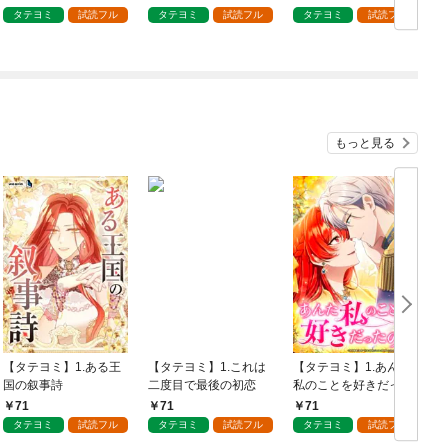
上がり－
した～
タテヨミ
試読フル
タテヨミ
試読フル
タテヨミ
試読フル
もっと見る
【タテヨミ】1.ある王
【タテヨミ】1.これは
【タテヨミ】1.あんた
国の叙事詩
二度目で最後の初恋
私のことを好きだった
の？
71
71
71
タテヨミ
試読フル
タテヨミ
試読フル
タテヨミ
試読フル