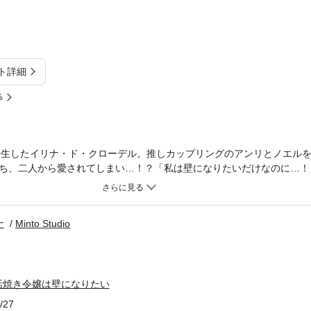
ト詳細
%
転生したイリナ・ド・クローデル。推しカップリングのアンリとノエル
ち、二人から愛されてしまい…！？「私は壁になりたいだけなのに…！
できるのか！？BLゲームの攻略キャラたちに愛されちゃうドタバタラ
ラクターデザイン：whimhalooo ネーム・背景：ありめ蛍 キャラ線
se (Thailand) Co.,Ltd. 制作：Minto Studio
ナ
Minto Studio
話焼き令嬢は壁になりたい
/27