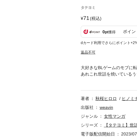
タテヨミ
71
(税込)
ポイン
0
pt
獲得
dカード利用でさらにポイント+2
返品不可
大好きなBLゲームのモブに
あれこれ世話を焼いているう
ナは二人をくっつけることが
ジット】原作：秋桜ヒロロ キャ
彩：Global Software Enterpri
著者
秋桜ヒロロ
ヒノミ
出版社
weavin
ジャンル
女性マンガ
シリーズ
【タテヨミ】世
電子版配信開始日
2023/07