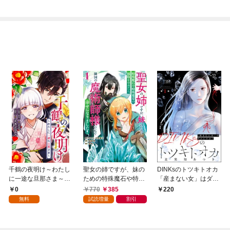
千鶴の夜明け～わたし
聖女の姉ですが、妹の
DINKsのトツキトオカ
に一途な旦那さま～
ための特殊魔石や特殊
「産まない女」はダメ
【分冊版】 1話「北条
薬草の採取をやめた
ですか？（分冊版）
0
770
385
220
家の生贄（１）」
ら、隣国の魔術師様の
【第1話】
無料
試読増量
割引
元で幸せになりまし
た！（コミック） 1巻