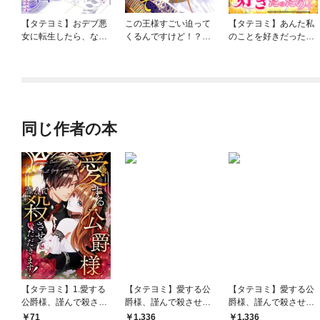
【タテヨミ】おデブ悪
この王様すごい迫って
【タテヨミ】あんた私
女に転生したら、なぜ
くるんですけど！？～
のことを好きだった
かラスボス王子様に執
古代エジプトに転生し
の？
着されています
た私～
同じ作者の本
【タテヨミ】1.愛する
【タテヨミ】愛する公
【タテヨミ】愛する公
公爵様、謹んで殺させ
爵様、謹んで殺させて
爵様、謹んで殺させて
ていただきます！
いただきます！ 28～5
いただきます！ 1～27
71
1,336
1,336