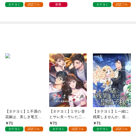
執着されています
た～ 1巻～30巻セット
～
タテヨミ
試読フル
新着
タテヨミ
試読フル
【タテヨミ】1.不遇の
【タテヨミ】1.サレ妻
【タテヨミ】1.一緒に
花嫁は、美しき竜王に
とサレ夫～サレた二人
残業しませんか、皇太
奪われる
の傷とキズナ～
子様
71
71
71
タテヨミ
試読フル
タテヨミ
試読フル
タテヨミ
試読フル