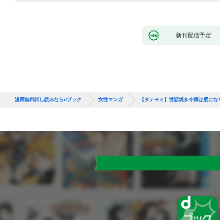
新刊配信予定
漫画無料試し読みならdブック
女性マンガ
【タテヨミ】世話焼き令嬢は壁にな