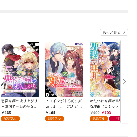
もっと見る
悪役令嬢の成り上がり
ヒロインが来る前に妊
かたわれ令嬢が男装す
～隣国で宝石の聖女と
娠しました 詰んだは
る理由（コミック） 1
呼ばれるまで～（コミ
ずの悪役令嬢ですが、
165
165
990
693
ック） 分冊版 1
どうやら違うようです
試読フル
試読フル
試読フル
割引
（コミック） 分冊版 1
版