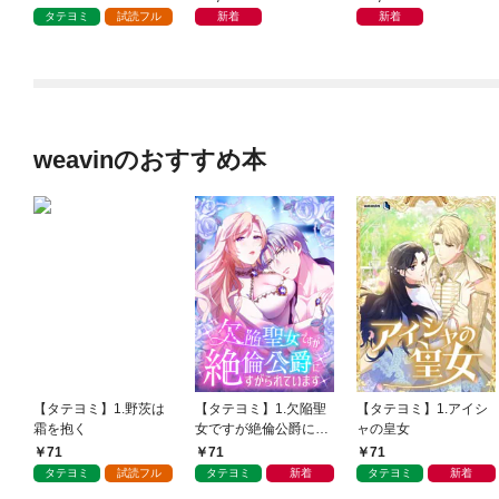
4巻セット
巻セット
タテヨミ
試読フル
新着
新着
weavinのおすすめ本
【タテヨミ】1.野茨は
【タテヨミ】1.欠陥聖
【タテヨミ】1.アイシ
霜を抱く
女ですが絶倫公爵にす
ャの皇女
がられています
71
71
71
タテヨミ
試読フル
タテヨミ
新着
タテヨミ
新着