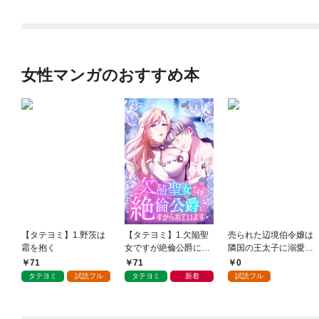
女性マンガのおすすめ本
【タテヨミ】1.野茨は
【タテヨミ】1.欠陥聖
売られた辺境伯令嬢は
霜を抱く
女ですが絶倫公爵にす
隣国の王太子に溺愛さ
がられています
れる 1
71
71
0
タテヨミ
試読フル
タテヨミ
新着
試読フル