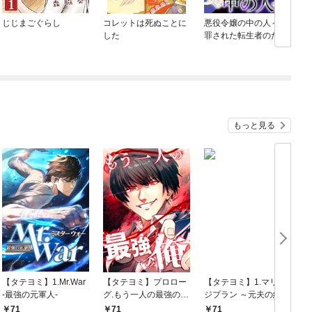
じじまごぐらし
コレットは死ぬことに
悪役令嬢の中の人～断
した
罪された転生者のため
嘘つきヒロインに復讐
いたします～ 【連載
版】
もっと見る
【タテヨミ】1.Mr.War
【タテヨミ】プロロー
【タテヨミ】1.マリッ
-最強の元軍人-
グ.もう一人の最強の
ジプラン ～元夫の結婚
俺 －底辺からの成り
式をプランニングしま
71
71
71