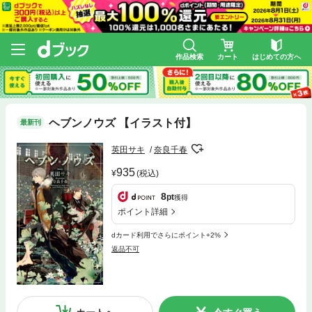
作品検索
カート
はじめての方へ
ヘブンノウズ 【イラスト付】
最新刊
英田サキ
奈良千春
935
(税込)
8
pt
獲得
ポイント詳細
dカード利用でさらにポイント+2%
返品不可