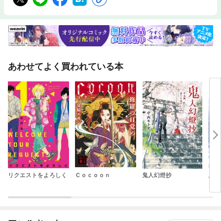
あわせてよく買われている本
リクエストをよろしく
Ｃｏｃｏｏｎ
鬼人幻燈抄
悪役
ジョ