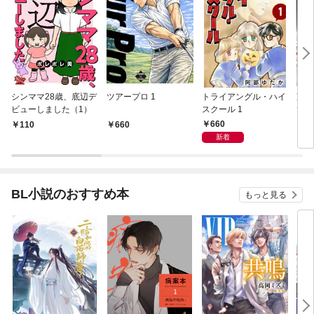
シンママ28歳、底辺デ
ツアープロ 1
トライアングル・ハイ
冷蔵
ビューしました（1）
スクール 1
てー
コレ
660
110
660
6
新着
BL小説のおすすめ本
もっと見る