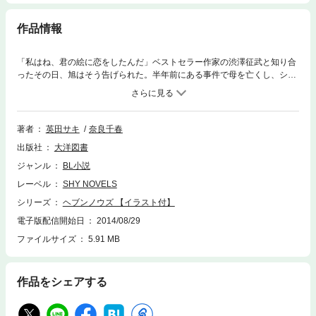
作品情報
「私はね、君の絵に恋をしたんだ」ベストセラー作家の渋澤征武と知り合
ったその日、旭はそう告げられた。半年前にある事件で母を亡くし、ショ
ックから言葉を失った幼い弟と暮らしている旭は、もしあの日、もしあの
時…… そんな後悔に囚われて毎日を送っていた。けれど、渋澤に会った
日から、すべてが変わり始めた！ 恋人は作らない主義と宣言する渋澤、
男女問わず恋をする薫、執事の宇喜田を始め、個性豊かな渋澤邸の住人た
著者
英田サキ
奈良千春
ちに、最初は反感を覚えた旭だったけれども!?
出版社
大洋図書
ジャンル
BL小説
レーベル
SHY NOVELS
シリーズ
ヘブンノウズ 【イラスト付】
電子版配信開始日
2014/08/29
ファイルサイズ
5.91 MB
作品をシェアする