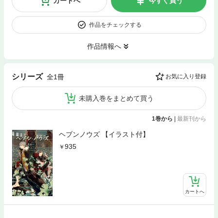
カートへ
今すぐ買う
作品をチェックする
作品情報へ
シリーズ
全1冊
お気に入り登録
未購入巻をまとめて買う
1巻から
|
最新刊から
ヘブンノウズ 【イラスト付】
935
カートへ