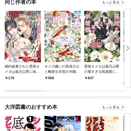
同じ作者の本
もっと見る
婚約破棄された悪辣オ
オメガ嫌いの英雄大公
悪辣オメガは義兄公爵
元カ
メガは義兄公爵に執着
と離婚を目指す内職花
の重すぎる執着愛に溺
むた
される 【連載版】: 1
嫁
れる 【電子限定おまけ
話も
9
176
968
847
付き＆イラスト収録】
試
大洋図書のおすすめ本
もっと見る