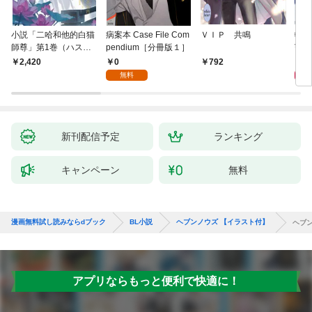
小説「二哈和他的白猫
病案本 Case File Com
ＶＩＰ 共鳴
転生
師尊」第1巻（ハスキ
pendium［分冊版１］
寵姫
ーとかれのしろねこし
0
9
2,420
792
ずん）
無料
新刊配信予定
ランキング
キャンペーン
無料
漫画無料試し読みならdブック
BL小説
ヘブンノウズ 【イラスト付】
ヘブ
アプリならもっと便利で快適に！