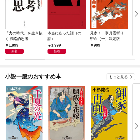
「力の時代」を生き抜
本当にあった話（の
見参！ 寒月霞斬り
おで
く 戦略的思考
話）
密命（一）決定版
とお
1,899
1,999
999
7
新着
新着
小説一般のおすすめ本
もっと見る