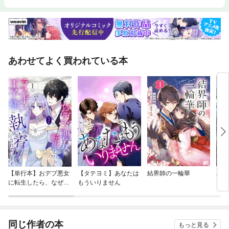
あわせてよく買われている本
【単行本】おデブ悪女
【タテヨミ】あなたは
結界師の一輪華
バッ
に転生したら、なぜか
もういりません
ロイ
ラスボス王子様に執着
今世
されています
りが
てく
OMI
同じ作者の本
もっと見る