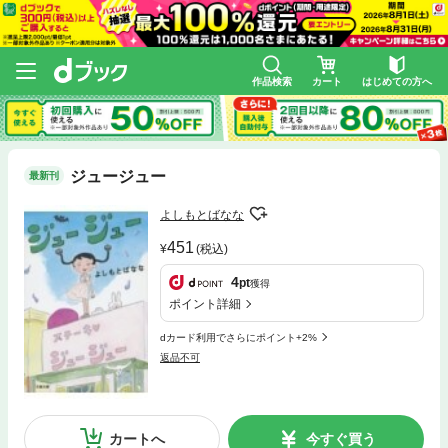
作品検索
カート
はじめての方へ
ジュージュー
最新刊
よしもとばなな
451
(税込)
4
pt
獲得
ポイント詳細
dカード利用でさらにポイント+2%
返品不可
カートへ
今すぐ買う