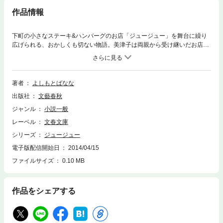
作品情報
下町の小さなステーキ&ハンバーグのお店「ジュージュー」を舞台に繰り
広げられる、おかしくも切ない物語。美津子は両親から受け継いだお店
を、遠縁で元恋人でもある進一と共に切り盛りしている。常連のお客さん
たちは、みんなどこかに欠落を抱えながらも、精一杯今日を生きている人
ばかり。世の中はどうにもならないことばかり。でも、おいしいハンバー
グを食べれば、つらいことがあっても元気を取り戻せる！ 生きることの
著者
よしもとばなな
喜びをギュッと閉じ込めた傑作。
出版社
文藝春秋
ジャンル
小説一般
レーベル
文春文庫
シリーズ
ジュージュー
電子版配信開始日
2014/04/15
ファイルサイズ
0.10 MB
作品をシェアする