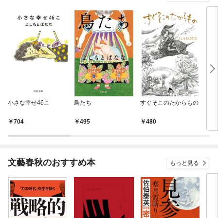
小さな幸せ46こ
鳥たち
すぐそこのたからもの
まぼ
704
495
480
5
文藝春秋のおすすめ本
もっと見る