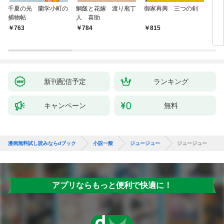
千夏の光 蘭学小町の
鯛飯と花嫁 渡り庖丁
御家再興 三つの剣
蟲祓
捕物帖
人 喜助
763
784
815
7
新刊配信予定
ランキング
キャンペーン
無料
漫画無料試し読みならdブック
小説一般
ジュージュー
ジュージュー
アプリならもっと便利で快適に！