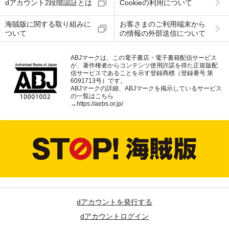
dアカウント2段階認証とは
Cookieの利用について
海賊版に関する取り組みに
お客さまのご利用端末から
ついて
の情報の外部送信について
ABJマークは、この電子書店・電子書籍配信サービス
が、著作権者からコンテンツ使用許諾を得た正規版配
信サービスであることを示す登録商標（登録番号 第
6091713号）です。
ABJマークの詳細、ABJマークを掲示しているサービス
の一覧はこちら
→
https://aebs.or.jp/
dアカウントを発行する
dアカウントログイン