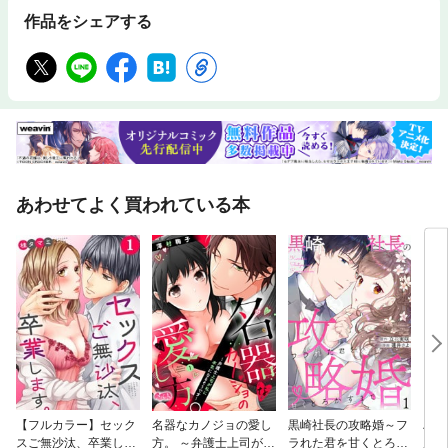
作品をシェアする
あわせてよく買われている本
【フルカラー】セック
名器なカノジョの愛し
黒崎社長の攻略婚～フ
ハイ
スご無沙汰、卒業しま
方。 ～弁護士上司が私
ラれた君を甘くとろか
居生