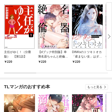
主任がゆく！（分冊
【dブック特別版】幸
DINKsのトツキトオカ
【d
版） 【第1話】
薄名器ちゃんと絶倫エ
「産まない女」はダメ
物伯
リートくん むさぼりエ
ですか？（分冊版）
嬢は
220
220
220
2
ッチが甘すぎる（分冊
【第1話】
（分
版） 【第1話】
話】
TLマンガのおすすめ本
もっと見る