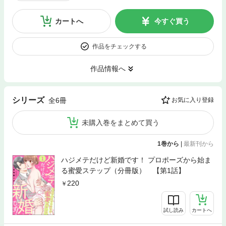
カートへ
今すぐ買う
作品をチェックする
作品情報へ
シリーズ
全6冊
お気に入り登録
未購入巻をまとめて買う
1巻から
|
最新刊から
ハジメテだけど新婚です！ プロポーズから始ま
る蜜愛ステップ（分冊版） 【第1話】
220
試し読み
カートへ