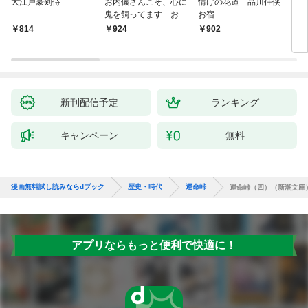
大江戸豪剣侍
お内儀さんこそ、心に
情けの花道 品川任侠
必殺
鬼を飼ってます おけ
お宿
の弦
いの戯作手帖
814
924
902
8
新刊配信予定
ランキング
キャンペーン
無料
漫画無料試し読みならdブック
歴史・時代
運命峠
運命峠（四）（新潮文庫
アプリならもっと便利で快適に！