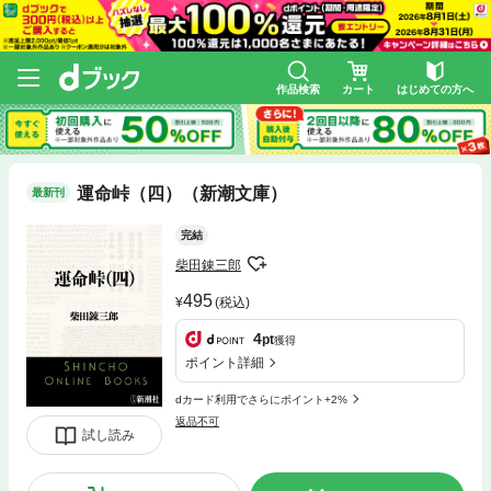
作品検索
カート
はじめての方へ
運命峠（四）（新潮文庫）
最新刊
完結
柴田錬三郎
495
(税込)
4
pt
獲得
ポイント詳細
dカード利用でさらにポイント+2%
返品不可
試し読み