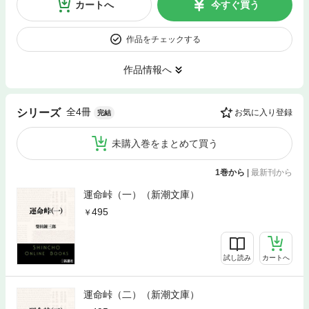
カートへ
今すぐ買う
作品をチェックする
作品情報へ
全4冊
シリーズ
お気に入り登録
完結
未購入巻をまとめて買う
1巻から
|
最新刊から
運命峠（一）（新潮文庫）
495
試し読み
カートへ
運命峠（二）（新潮文庫）