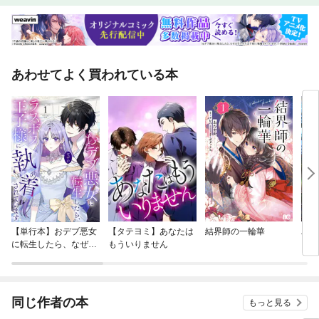
あわせてよく買われている本
【単行本】おデブ悪女
【タテヨミ】あなたは
結界師の一輪華
バッ
に転生したら、なぜか
もういりません
ロイ
ラスボス王子様に執着
今世
されています
りが
てく
OMI
同じ作者の本
もっと見る