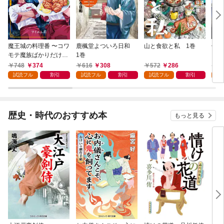
魔王城の料理番 〜コワ
鹿楓堂よついろ日和
山と食欲と私 1巻
俺の
モテ魔族ばかりだけ
1巻
ンビ
ど、ホワイトな職場で
る 
748
374
616
308
572
286
7
す〜 1巻
試読フル
割引
試読フル
割引
試読フル
割引
試
歴史・時代のおすすめ本
もっと見る