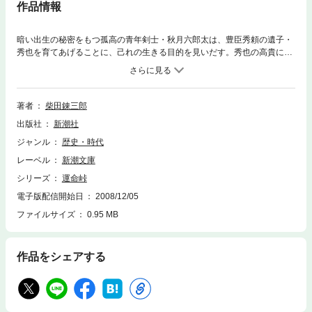
作品情報
暗い出生の秘密をもつ孤高の青年剣士・秋月六郎太は、豊臣秀頼の遺子・
秀也を育てあげることに、己れの生きる目的を見いだす。秀也の高貴にし
て薄幸なる生母・桂宮蓮子、しきりに暗躍する徳川の忍者、そして豊臣の
残党。無敵の夕陽剣を体得した六郎太と対決する宮本武蔵、柳生一
門……。登場人物の顔ぶれも多彩に、九州から江戸へと舞台はうつり、奇
想天外な時代絵巻を展開する。全四巻。
著者
柴田錬三郎
出版社
新潮社
ジャンル
歴史・時代
レーベル
新潮文庫
シリーズ
運命峠
電子版配信開始日
2008/12/05
ファイルサイズ
0.95 MB
作品をシェアする