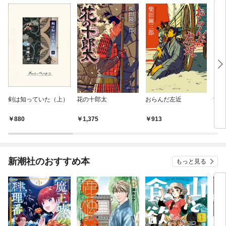
剣は知っていた（上）
花の十郎太
おらんだ左近
浪士
880
1,375
913
6
新潮社のおすすめ本
もっと見る