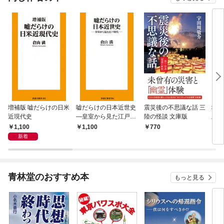
増補版 嘘だらけの日米
嘘だらけの日本近世史
震災後の不思議な話 三
救国
近現代史
―皇室から見た江戸時
陸の怪談 文庫版
皇論
代―
1,100
1,100
770
2,
新着
青林堂のおすすめ本
もっと見る