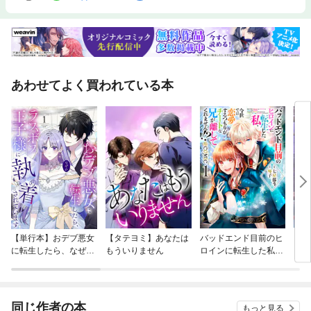
あわせてよく買われている本
【単行本】おデブ悪女
【タテヨミ】あなたは
バッドエンド目前のヒ
【タ
に転生したら、なぜか
もういりません
ロインに転生した私、
リ〜
ラスボス王子様に執着
今世では恋愛するつも
されています
りがチートな兄が離し
てくれません！？@C
OMIC
同じ作者の本
もっと見る