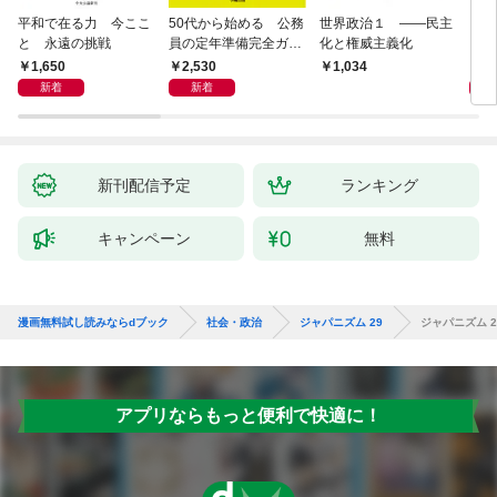
平和で在る力 今ここ
50代から始める 公務
世界政治１ ――民主
「力
と 永遠の挑戦
員の定年準備完全ガイ
化と権威主義化
く 
ド
1,650
2,530
1,
1,034
新着
新着
新刊配信予定
ランキング
キャンペーン
無料
漫画無料試し読みならdブック
社会・政治
ジャパニズム 29
ジャパニズム 2
アプリならもっと便利で快適に！