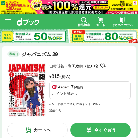
作品検索
カート
はじめての方へ
ジャパニズム 29
最新刊
山村明義
和田政宗
他13名
815
(税込)
7
pt
獲得
ポイント詳細
dカード利用でさらにポイント+2%
返品不可
カートへ
今すぐ買う