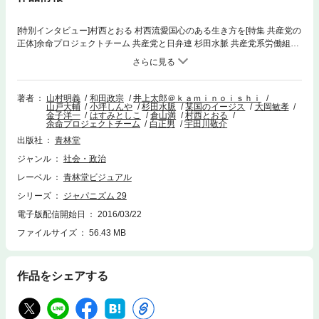
[特別インタビュー]村西とおる 村西流愛国心のある生き方を[特集 共産党の
正体]余命プロジェクトチーム 共産党と日弁連 杉田水脈 共産党系労働組合
の「おかしさ」 井上太郎@kaminoishi 共産党の隠された戦略 小坪しんや
共産党と対峙する[超党派座談会]大岡敏孝・金子洋一・和田政宗・山村明
義・倉山満 消費増税による経済停滞の危険性 山村明義 日本人として考え
る、神武天皇「二千六百年大祭」 宇田川敬介 北朝鮮の核実験に見られる
著者
山村明義
和田政宗
井上太郎＠ｋａｍｉｎｏｉｓｈｉ
山戸大輔
小坪しんや
杉田水脈
某国のイージス
大岡敏孝
「中国孤立化」の陰謀はすみとしこの世界2某国のイージス テコンダー朴!
金子洋一
はすみとしこ
倉山満
村西とおる
孫向文 「中国人が見た 日本共産党が変だよ」 日之丸街宣女子 富田安紀子
余命プロジェクトチーム
白正男
宇田川敬介
「共産党の正体」―“擬態”に惑わされるな! 佐藤守 図解まるわかり! マスコ
出版社
青林堂
ミと日教組が隠していたニッポンの歴史―その1 藤井実彦 高給取りの従軍
慰安婦が戦争被害者!? 在日三世@3korean「富田メモ」への四つの重大疑
ジャンル
社会・政治
念 高森明勅 未公開資料から見えた 外国人民移民犯罪とその病原[後編] 坂
レーベル
青林堂ビジュアル
東忠信 日本人が忘れたインドネシア KAZUYA沖縄の極左暴力団事情2 カミ
シリーズ
ジャパニズム 29
カゼじゃあの政府との全面対決にひた走る翁長知事と自制心を失った反基
地運動 仲新城誠 自衛隊が支えた1964年東京オリンピック 渡邊陽子 仙台パ
電子版配信開始日
2016/03/22
ンダの「亡霊」が秋田で復活する!? 及川俊信 無責任芸能人の政治的放言、
ファイルサイズ
56.43 MB
虚飾を剥がせ 江藤剛[連載] 第10回アカデミズムと赤デミズム アクティヴ
ィスト・鵜飼哲の危険な思考 左翼アカデミズムを研究する会 築城の経営
学 第十五回 観光資産としての現存国宝天守 濱口和久ねずさんの古事記の
お…
作品をシェアする