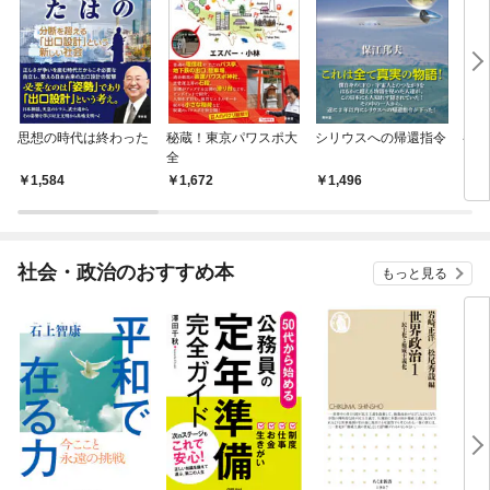
思想の時代は終わった
秘蔵！東京パワスポ大
シリウスへの帰還指令
参政
全
1,584
1,672
1,496
1,
社会・政治のおすすめ本
もっと見る