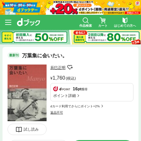
作品検索
カート
はじめての方へ
万葉集に会いたい。
最新刊
辰巳正明
1,760
(税込)
16
pt
獲得
ポイント詳細
dカード利用でさらにポイント+2%
返品不可
試し読み