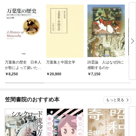
万葉集の歴史 日本人
万葉集と中国文学
詩霊論 人はなぜ詩に
短歌
が歌によって築いた原
感動するのか
初のヒストリー
8,250
20,900
7,150
1,
笠間書院のおすすめ本
もっと見る