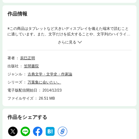
作品情報
※この商品はタブレットなど大きいディスプレイを備えた端末で読むこと
に適しています。また、文字だけを拡大することや、文字列のハイライ
ト、検索、辞書の参照、引用などの機能が使用できません。奄美に現存す
る歌唱の系統「流れ歌」から、万葉集の歌の流れを読み解く。新たな万葉
集の世界が展開する。
著者
辰巳正明
出版社
笠間書院
ジャンル
古典文学・文学史・作家論
シリーズ
万葉集に会いたい。
電子版配信開始日
2014/12/23
ファイルサイズ
26.51 MB
作品をシェアする