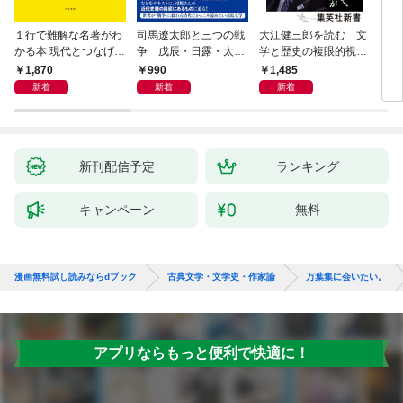
１行で難解な名著がわ
司馬遼太郎と三つの戦
大江健三郎を読む 文
出会
かる本 現代とつなげて
争 戊辰・日露・太平
学と歴史の複眼的視点
エッセンスをつかむ50
洋
から
1,870
990
1,485
1,
冊
新着
新着
新着
新刊配信予定
ランキング
キャンペーン
無料
漫画無料試し読みならdブック
古典文学・文学史・作家論
万葉集に会いたい。
アプリならもっと便利で快適に！