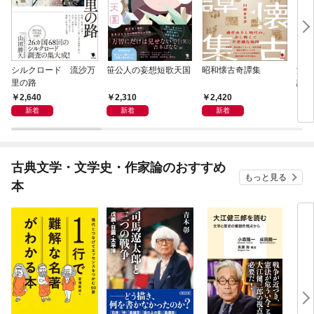
シルクロード 流沙万
笹公人の妄想短歌天国
昭和懐古奇譚集
流行
里の路
語
2,640
2,310
2,420
2,
新着
新着
新着
古典文学・文学史・作家論のおすすめ
もっと見る
本