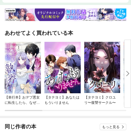
あわせてよく買われている本
【単行本】おデブ悪女
【タテヨミ】あなたは
【タテヨミ】クロユ
病弱
に転生したら、なぜか
もういりません
リ〜復讐サークル〜
が、
ラスボス王子様に執着
ぎて
されています
たち
ね！
同じ作者の本
もっと見る