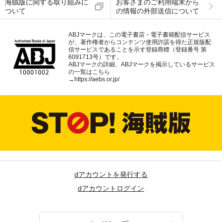
海賊版に関する取り組みに
お客さまのご利用端末から
ついて
の情報の外部送信について
ABJマークは、この電子書店・電子書籍配信サービス
が、著作権者からコンテンツ使用許諾を得た正規版配
信サービスであることを示す登録商標（登録番号 第
6091713号）です。
ABJマークの詳細、ABJマークを掲示しているサービス
の一覧はこちら
→
https://aebs.or.jp/
dアカウントを発行する
dアカウントログイン