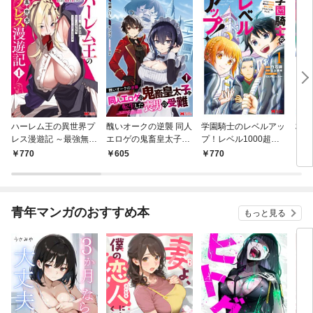
ハーレム王の異世界プ
醜いオークの逆襲 同人
学園騎士のレベルアッ
村人
レス漫遊記 ～最強無双
エロゲの鬼畜皇太子に
プ！レベル1000超え
ライ
のおじさんはあらゆる
転生した喪男の受難
の転生者、落ちこぼれ
770
605
770
7
種族を嫁にする～（コ
（コミック） 1
クラスに入学。そし
ミック） 1
て、（コミック） 1
青年マンガのおすすめ本
もっと見る