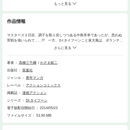
もっと見る
作品情報
マスターズ２日目、調子を取り戻しつつある中島常幸であったが、思わぬ
苦戦を強いられて……!? 一方、Ｄr.タイフーンこと泉大風は、ボランティ
アのエミリィたちが作った薬入りの朝食を食べて、プレイ中に腹をこわし
てしまう。そして池ポチャにもなったタイフーンであったが、結果は意外
にも……!?
著者
高橋三千綱
かざま鋭二
出版社
双葉社
ジャンル
青年マンガ
レーベル
アクションコミックス
掲載誌
漫画アクション
シリーズ
Dr.タイフーン
電子版配信開始日
2014/05/23
ファイルサイズ
53.90 MB