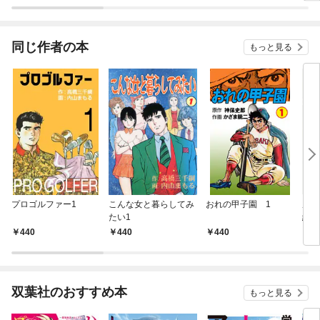
て、
した
同じ作者の本
もっと見る
プロゴルファー1
こんな女と暮らしてみ
おれの甲子園 1
風の
たい1
編（
440
440
440
1,
双葉社のおすすめ本
もっと見る