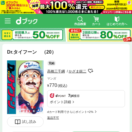
作品検索
カート
はじめての方へ
Dr.タイフーン （20）
完結
高橋三千綱
かざま鋭二
マンガ
770
(税込)
7
pt
獲得
ポイント詳細
dカード利用でさらにポイント+2%
返品不可
試し読み