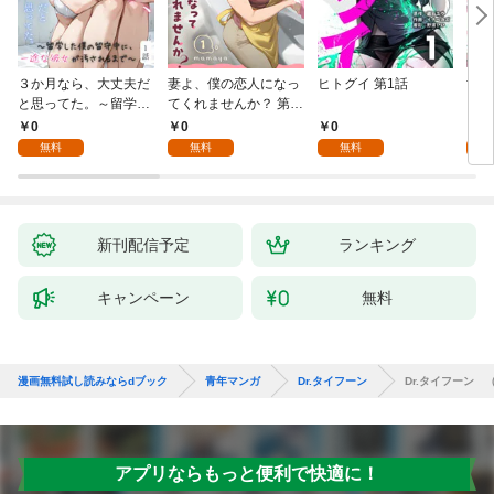
３か月なら、大丈夫だ
妻よ、僕の恋人になっ
ヒトグイ 第1話
世界
と思ってた。～留学し
てくれませんか？ 第1
レベ
た僕の留守中に、一途
話
0
0
0
0
な彼女が汚されるまで
無料
無料
無料
～ 1話
新刊配信予定
ランキング
キャンペーン
無料
漫画無料試し読みならdブック
青年マンガ
Dr.タイフーン
Dr.タイフーン （
アプリならもっと便利で快適に！