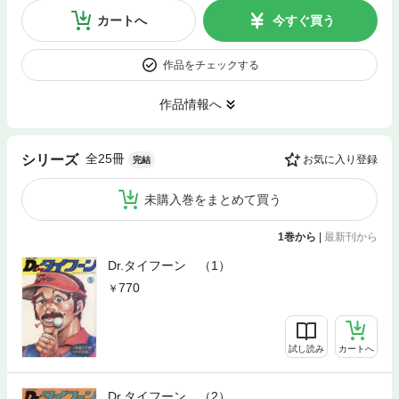
カートへ
今すぐ買う
作品をチェックする
作品情報へ
全25冊
シリーズ
お気に入り登録
完結
未購入巻をまとめて買う
1巻から
|
最新刊から
Dr.タイフーン （1）
770
試し読み
カートへ
Dr.タイフーン （2）