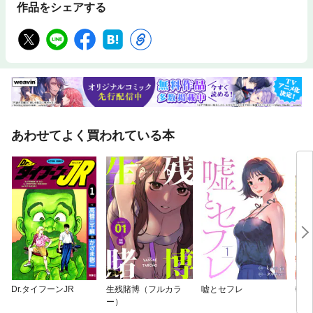
作品をシェアする
あわせてよく買われている本
Dr.タイフーンJR
生残賭博（フルカラ
嘘とセフレ
転生
ー）
フ～