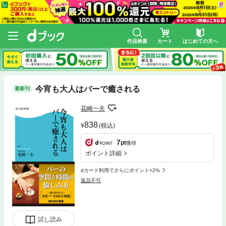
作品検索
カート
はじめての方へ
今宵も大人はバーで癒される
最新刊
花崎一夫
838
(税込)
7
pt
獲得
ポイント詳細
dカード利用でさらにポイント+2%
返品不可
試し読み