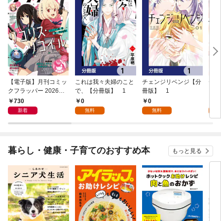
【電子版】月刊コミッ
これは我々夫婦のこと
チェンジリベンジ【分
チェ
クフラッパー 2026年9
で、【分冊版】 1
冊版】 1
月号
730
0
0
7
新着
無料
無料
試
暮らし・健康・子育てのおすすめ本
もっと見る