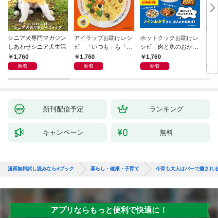
シニア犬専門マガジン
アイラップお助けレシ
ホットクックお助けレ
首
しあわせシニア犬生活
ピ 「いつも」も「も
シピ 肉と魚のおか
ヨガ
しも」もおいしい！
ず 少ない材料＆調味
ラと
1,760
1,760
1,760
1,
料で、あとはスイッチ
リー
新着
新着
新着
ポン！
昇と
新刊配信予定
ランキング
キャンペーン
無料
漫画無料試し読みならdブック
暮らし・健康・子育て
今宵も大人はバーで癒され
アプリならもっと便利で快適に！