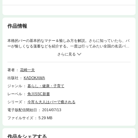
作品情報
本格的バーの基本的なマナー＆愉しみ方を解説。さらに知っていたら、バ
ーが愉しくなる薀蓄などを紹介する。一度は行ってみたい全国の名店バー
２０も収録、定番カクテル１０も写真付きで紹介する、バー入門の決定
版。
著者
花崎一夫
出版社
KADOKAWA
ジャンル
暮らし・健康・子育て
レーベル
角川SSC新書
シリーズ
今宵も大人はバーで癒される
電子版配信開始日
2014/07/13
ファイルサイズ
5.29 MB
作品をシェアする