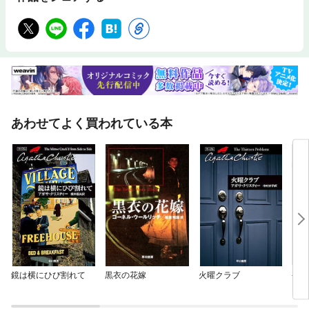
あわせてよく買われている本
鏡は横にひび割れて
黒衣の花嫁
火曜クラブ
喪服