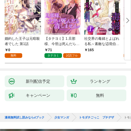
婚約した王子は元暗殺
【タテヨミ】1.旦那
社交界の毒婦とよばれ
視線
者でした 第1話
様、今世は死んだら許
る私～素敵な辺境伯令
る 1
しません
息に腕を折られたの
0
71
1
165
で、責任とってもらい
無料
タテヨミ
試読フル
試
ます～［ばら売り］
第1話
新刊配信予定
ランキング
キャンペーン
無料
漫画無料試し読みならdブック
少女マンガ
トモダチごっこ プチデザ
トモ