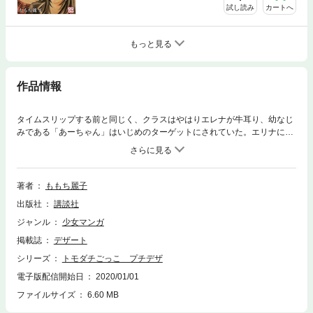
試し読み
カートへ
もっと見る
作品情報
タイムスリップする前と同じく、クラスはやはりエレナが牛耳り、幼なじ
みである「あーちゃん」はいじめのターゲットにされていた。エリナに取
り入りながら、あーちゃんを陰で救おうとするみどりだったが、その企み
もバレてしまう。そんな中、かつての男友達「トリハダ」が現れ…第二の
人生を手に入れたとき、その選択は忘れることか復讐することか、それと
も？ ももち麗子が挑む、タイムスリップ・ストーリー第7話!!
著者
ももち麗子
出版社
講談社
ジャンル
少女マンガ
掲載誌
デザート
シリーズ
トモダチごっこ プチデザ
電子版配信開始日
2020/01/01
ファイルサイズ
6.60 MB