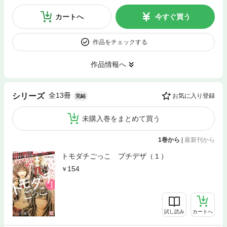
カートへ
今すぐ買う
作品をチェックする
作品情報へ
全13冊
シリーズ
お気に入り登録
完結
未購入巻をまとめて買う
1巻から
|
最新刊から
トモダチごっこ プチデザ（１）
154
試し読み
カートへ