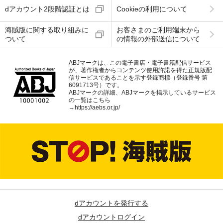
dアカウント2段階認証とは
Cookieの利用について
海賊版に関する取り組みに
お客さまのご利用端末から
ついて
の情報の外部送信について
ABJマークは、この電子書店・電子書籍配信サービス
が、著作権者からコンテンツ使用許諾を得た正規版配
信サービスであることを示す登録商標（登録番号 第
6091713号）です。
ABJマークの詳細、ABJマークを掲示しているサービス
の一覧はこちら
→
https://aebs.or.jp/
dアカウントを発行する
dアカウントログイン