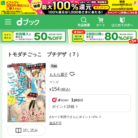
作品検索
カート
はじめての方へ
トモダチごっこ プチデザ（７）
完結
ももち麗子
マンガ
154
(税込)
1
pt
獲得
ポイント詳細
dカード利用でさらにポイント+2%
返品不可
試し読み