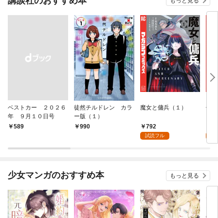
講談社のおすすめ本
もっと見る
ベストカー ２０２６
徒然チルドレン カラ
魔女と傭兵（１）
信じ
年 ９月１０日号
ー版（１）
ンジ
かけ
792
7
￥589
990
ガチ
試読フル
試
９９
れて
バー
『ざ
少女マンガのおすすめ本
もっと見る
（１