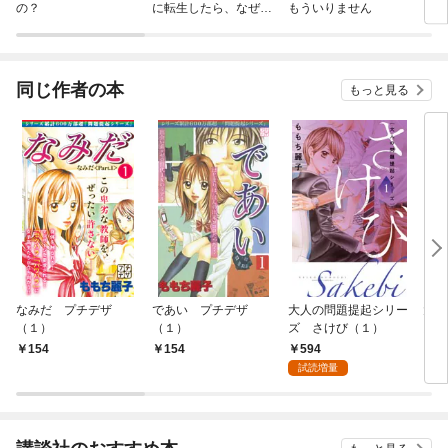
の？
に転生したら、なぜか
もういりません
ロイ
ラスボス王子様に執着
今世
されています
りが
てく
OMI
同じ作者の本
もっと見る
なみだ プチデザ
であい プチデザ
大人の問題提起シリー
大人
（１）
（１）
ズ さけび（１）
ズ 
（１
594
154
154
1
試読増量