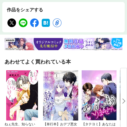
作品をシェアする
あわせてよく買われている本
ねぇ先生、知らない
【単行本】おデブ悪女
【タテヨミ】あなたは
バッ