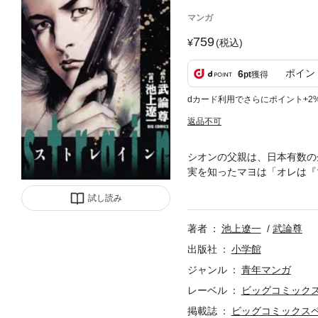
マンガ
759
(税込)
ポイン
6
pt
獲得
dカード利用でさらにポイント+2
返品不可
シオンの父親は、日本有数の
実を知ったマヨは「オレは『
を付け狙う何者かから、この
試し読み
著者
池上遼一
武論尊
出版社
小学館
ジャンル
青年マンガ
レーベル
ビッグコミック
掲載誌
ビッグコミックス