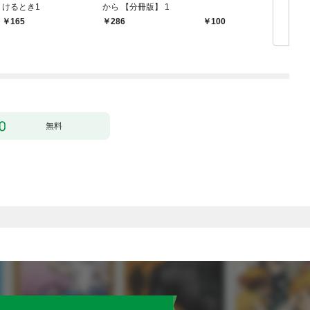
けるとき1
から 【分冊版】 1
版
165
286
100
無料