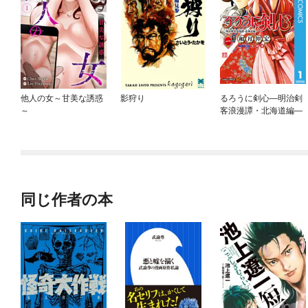
他人の女～甘美な誘惑
影狩り
るろうに剣心—明治剣
～
客浪漫譚・北海道編—
同じ作者の本