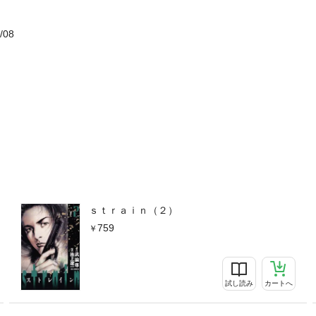
/08
ｓｔｒａｉｎ（２）
759
試し読み
カートへ