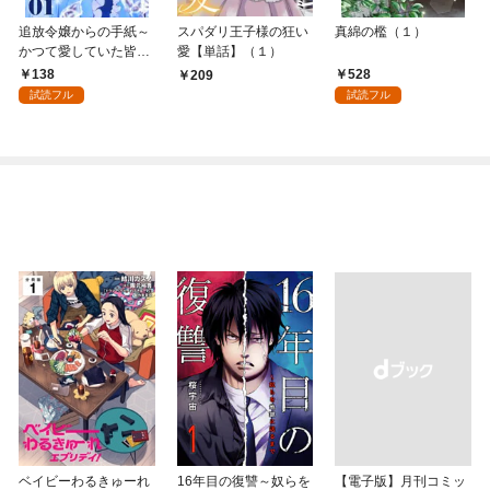
追放令嬢からの手紙～
スパダリ王子様の狂い
真綿の檻（１）
かつて愛していた皆さ
愛【単話】（１）
まへ 私のことなどお忘
138
528
209
れですか？～【単話】
試読フル
試読フル
（１）
ベイビーわるきゅーれ
16年目の復讐～奴らを
【電子版】月刊コミッ