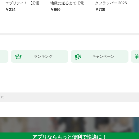
エブリデイ！ 【分冊
地獄に送るまで【電子
クフラッパー 2026年9
版】 1
単行本版】１
月号
214
660
￥730
ランキング
キャンペーン
２）
アプリならもっと便利で快適に！