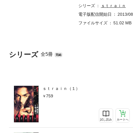
シリーズ
ｓｔｒａｉｎ
電子版配信開始日
2013/08
ファイルサイズ
51.02 MB
シリーズ
全5冊
完結
ｓｔｒａｉｎ（１）
759
試し読み
カートへ