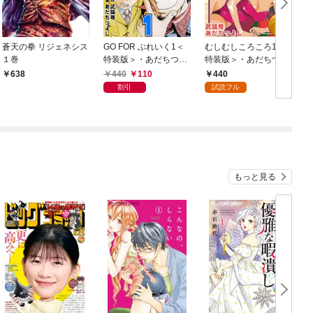
蒼天の拳 リジェネシス
GO FOR ぶれいく1＜
むしむしころころ1＜
１巻
特装版＞・あだちつよ
特装版＞・あだちつよ
オ
し闘人コレクション
し闘人コレクション
0
440
110
440
638
割引
試読フル
もっと見る