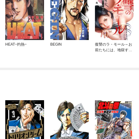
HEAT−灼熱−
BEGIN
復讐のラ・モール～お
前たちには、地獄すら
生ぬるい～【フルカラ
ー】