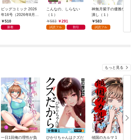
ビッグコミック 2026
こんなの、しらない
神無月紫子の優雅な暇
年16号（2026年8月7
（１）
潰し（１）
日発売）
読
510
583
291
583
年
新着
試読フル
割引
試読フル
もっと見る
一日1回俺の理性が負
ひかりちゃんはクズだ
傾国のカルマ 1