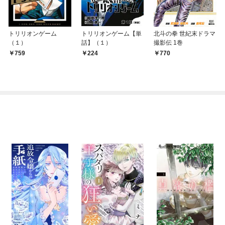
トリリオンゲーム
トリリオンゲーム【単
北斗の拳 世紀末ドラマ
（１）
話】（１）
撮影伝 1巻
759
224
770