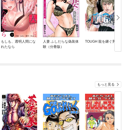
もしも、透明人間にな
人妻 ふしだらな偽装体
TOUGH 龍を継ぐ男
れたなら
験（分冊版）
もっと見る