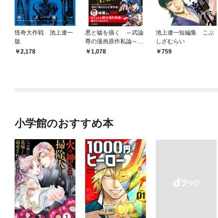
怪奇大作戦 池上遼一
悪と嘘を描く ～武論
池上遼一短編集 こぶ
版
尊の漫画原作私論～
しざむらい
（小学館新書）
2,178
1,078
759
小学館のおすすめ本