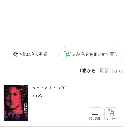
お気に入り登録
未購入巻をまとめて買う
1巻から
|
最新刊から
ｓｔｒａｉｎ（３）
759
試し読み
カートへ