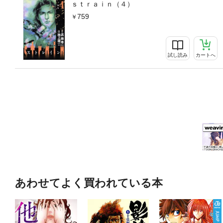
ｓｔｒａｉｎ（４）
759
試し読み
カートへ
あわせてよく買われている本