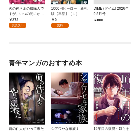
火の神さまの掃除人で
1000円ヒーロー 新札
DIME (ダイム) 2026年
すが、いつの間にか花
版【単話】（１）
9.5月号
嫁として溺愛されてい
272
0
￥800
ます【単話】（１）
試読フル
無料
青年マンガのおすすめ本
前の住人がやって来た
シアワセな家族１
16年目の復讐～奴らを