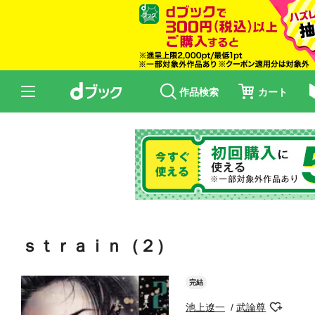
作品検索
カート
ｓｔｒａｉｎ（２）
完結
池上遼一
武論尊