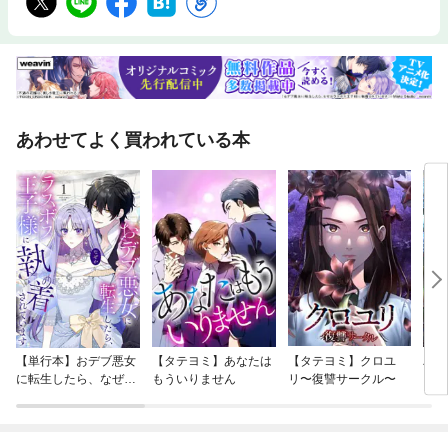
あわせてよく買われている本
【単行本】おデブ悪女
【タテヨミ】あなたは
【タテヨミ】クロユ
バッ
に転生したら、なぜか
もういりません
リ〜復讐サークル〜
ロイ
ラスボス王子様に執着
今世
されています
りが
てく