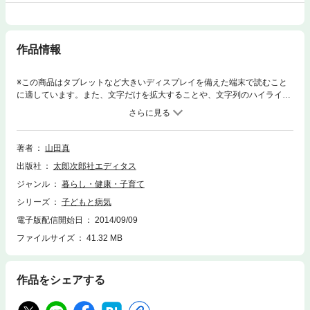
作品情報
※この商品はタブレットなど大きいディスプレイを備えた端末で読むこと
に適しています。また、文字だけを拡大することや、文字列のハイライ
ト、検索、辞書の参照、引用などの機能が使用できません。この本を読ん
でも、すぐに子どもの熱がさがったり、お腹の痛みがやんだりするとはか
ぎりません。でも、登場人物のお母さんやおばあちゃん、そして、ワハハ
先生の楽天病が伝染したら、子どもの病気にもあせらず、気がつけばふだ
著者
山田真
んの子どもとの関係も変わります。
出版社
太郎次郎社エディタス
ジャンル
暮らし・健康・子育て
シリーズ
子どもと病気
電子版配信開始日
2014/09/09
ファイルサイズ
41.32 MB
作品をシェアする