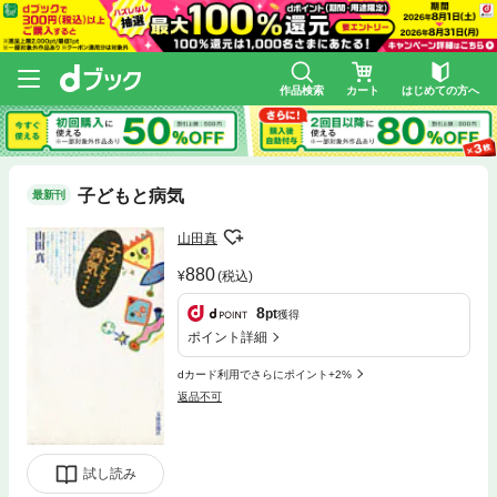
作品検索
カート
はじめての方へ
子どもと病気
最新刊
山田真
880
(税込)
8
pt
獲得
ポイント詳細
dカード利用でさらにポイント+2%
返品不可
試し読み