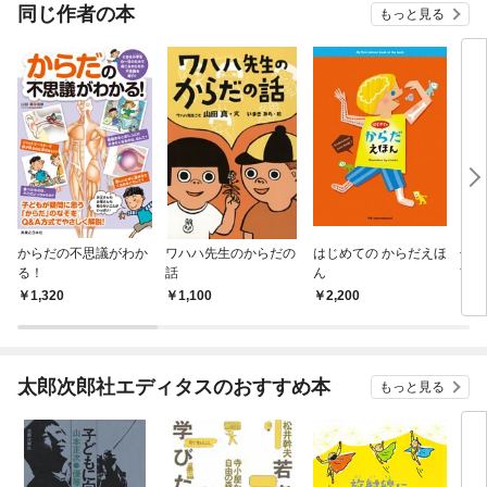
OMI
同じ作者の本
もっと見る
からだの不思議がわか
ワハハ先生のからだの
はじめての からだえほ
子ど
る！
話
ん
前に
1,320
1,100
2,200
1,
太郎次郎社エディタスのおすすめ本
もっと見る