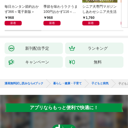
毎日カンタン節約おか
季節を味わうラクうま
シニア犬専門マガジン
アイ
ず366＜電子新版＞
100円おかず116＜電
しあわせシニア犬生活
ピ 
子新版＞
しも
968
968
1,760
1,
新着
新着
新着
新刊配信予定
ランキング
キャンペーン
無料
漫画無料試し読みならdブック
暮らし・健康・子育て
子どもと病気
子ども
アプリならもっと便利で快適に！