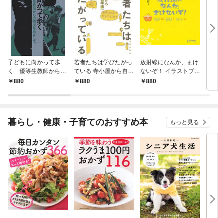
子どもに向かって歩
若者たちは学びたがっ
放射線になんか、まけ
ディ
く 優等生教師からの
ている 寺小屋から自由
ないぞ！ イラストブッ
を受
脱皮をめざして
の森学園へ
ク
成長
880
880
880
8
メリ
シャ
暮らし・健康・子育てのおすすめ本
もっと見る