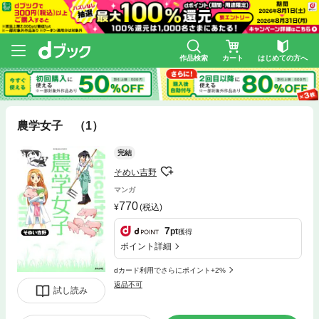
作品検索
カート
はじめての方へ
農学女子 （1）
完結
そめい吉野
マンガ
770
(税込)
7
pt
獲得
ポイント詳細
dカード利用でさらにポイント+2%
返品不可
試し読み