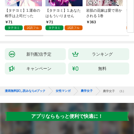
【タテヨミ】1.運命の
【タテヨミ】1.あなた
岩肌の花嫁は愛で溶か
愛し
相手は上司だった
はもういりません
される 1巻
い 
71
71
1
363
タテヨミ
試読フル
タテヨミ
試読フル
試
新刊配信予定
ランキング
キャンペーン
無料
漫画無料試し読みならdブック
女性マンガ
農学女子
農学女子 （1）
アプリならもっと便利で快適に！