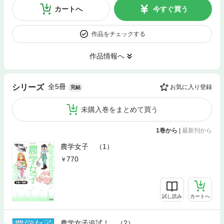
カートへ
今すぐ買う
作品をチェックする
作品情報へ
全5冊
シリーズ
お気に入り登録
完結
未購入巻をまとめて買う
1巻から
|
最新刊から
農学女子 （1）
770
試し読み
カートへ
農学女子追試！ （2）