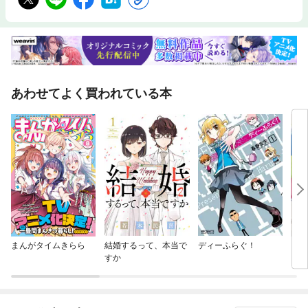
あわせてよく買われている本
まんがタイムきらら
結婚するって、本当で
ディーふらぐ！
ロー
すか
【電