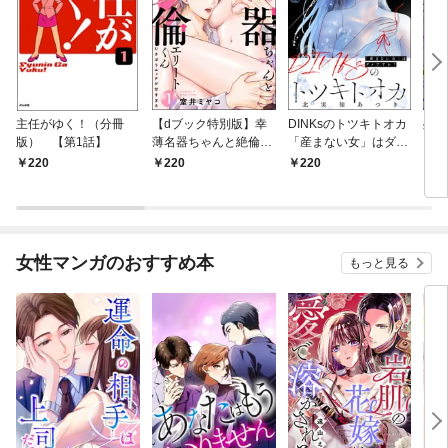
主任がゆく！（分冊
【dブック特別版】幸
DINKsのトツキトオカ
残虐
版） 【第1話】
薄名器ちゃんと絶倫エ
「産まない女」はダメ
るま
リートくん むさぼりエ
ですか？（分冊版）
夜伽
220
220
220
2
ッチが甘すぎる（分冊
【第1話】
版）
版） 【第1話】
女性マンガのおすすめ本
もっと見る