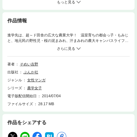
もっと見る
作品情報
進学先は、超～ド田舎の広大な農業大学！ 温室育ちの都会っ子・もみじ
と、地元民の野性児・桜の泥まみれ、汗まみれの農大キャンパスライフ！
通学途中で遭難！？ キャンパス内に豚や羊がうろうろ……。今日もあ
りえない事件が起こりまくり！？ 注目の新感覚4コマが登場！！
著者
そめい吉野
出版社
ぶんか社
ジャンル
女性マンガ
シリーズ
農学女子
電子版配信開始日
2014/07/04
ファイルサイズ
28.17 MB
作品をシェアする