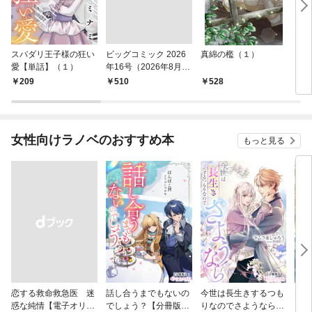
スパダリ王子様の狂い
ビッグコミック 2026
真綿の檻（１）
こん
愛【単話】（１）
年16号（2026年8月7
（１
日発売）
209
￥510
528
5
女性向けラノベのおすすめ本
もっと見る
恋する救命救急医 迷
話し合うまでもないの
今世は長生きするつも
夫が
惑な純情【電子オリジ
でしょう？【分冊版】
りなのでさようなら
した