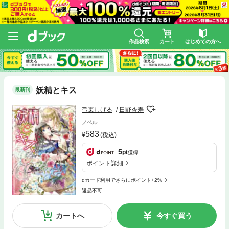
作品検索
カート
はじめての方へ
妖精とキス
最新刊
弓束しげる
日野杏寿
ノベル
583
(税込)
5
pt
獲得
ポイント詳細
dカード利用でさらにポイント+2%
返品不可
カートへ
今すぐ買う