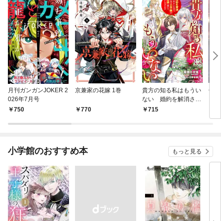
月刊ガンガンJOKER 2
京兼家の花嫁 1巻
貴方の知る私はもうい
側妃
026年7月号
ない 婚約を解消され
に愛
ましたので、不実な王
よ？
750
770
715
7
子様を破滅へ導いて差
ぐー
し上げます
たい
小学館のおすすめ本
もっと見る