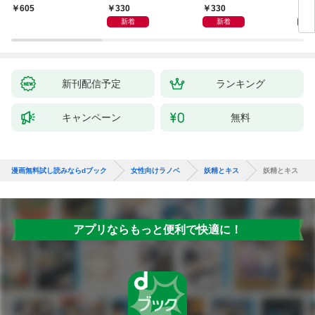
ナル】
1
【分冊版】1
ます
330
330
3
￥605
新着
新着
新刊配信予定
ランキング
キャンペーン
無料
漫画無料試し読みならdブック
女性向けラノベ
妖精とキス
妖精とキス
アプリならもっと便利で快適に！