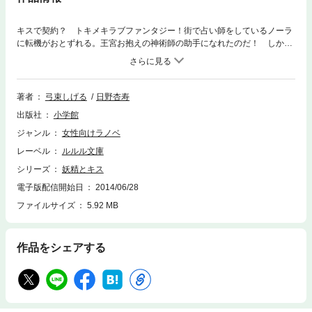
キスで契約？ トキメキラブファンタジー！街で占い師をしているノーラ
に転機がおとずれる。王宮お抱えの神術師の助手になれたのだ！ しか
し、“王宮お抱え”ともなれば、儲かるに違いないと喜ぶノーラに告げられ
た仕事は――初対面で、いきなり脱げと迫ってきた美貌の神術師・レノッ
クスの雑用係で！？ おまけに、その雑用が勝手に動き回る人形の世話？
突然の非日常とセクハラに振り回されつつ、ノーラが知る新たな世界と
著者
弓束しげる
日野杏寿
は……！？ トキメキのラブファンタジー！※この作品は底本と同じクオ
出版社
小学館
リティのイラストが収録されています。
ジャンル
女性向けラノベ
レーベル
ルルル文庫
シリーズ
妖精とキス
電子版配信開始日
2014/06/28
ファイルサイズ
5.92 MB
作品をシェアする