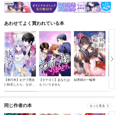
あわせてよく買われている本
【単行本】おデブ悪女
【タテヨミ】あなたは
結界師の一輪華
バッ
に転生したら、なぜか
もういりません
ロイ
ラスボス王子様に執着
今世
されています
りが
てく
OMI
同じ作者の本
もっと見る