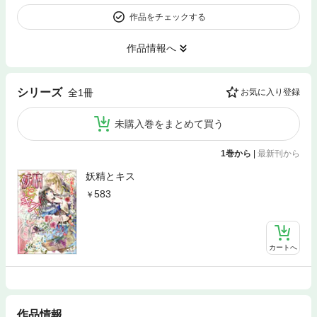
作品をチェックする
作品情報へ
シリーズ
全1冊
お気に入り登録
未購入巻をまとめて買う
1巻から
|
最新刊から
妖精とキス
583
カートへ
作品情報