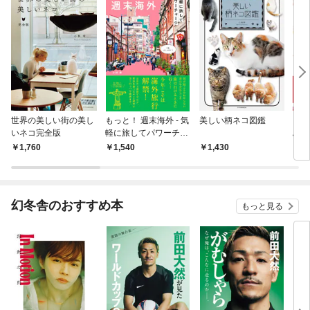
世界の美しい街の美し
もっと！ 週末海外 - 気
美しい柄ネコ図鑑
コミ
いネコ完全版
軽に旅してパワーチャ
ふた
ージ -
た。
1,760
1,540
1,430
8
幻冬舎のおすすめ本
もっと見る