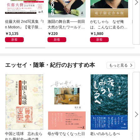
佐藤大樹 2nd写真集『I
激闘の舞台裏――前田
がむしゃら なぜ俺
降格
n Motion』【電子限定
大然が見たワールドカ
は、こんなに走るのか
動画特典付き】
ップ2026
——。【電子限定合本
3,135
220
1,980
7
版】
新着
新着
新着
エッセイ・随筆・紀行のおすすめ本
もっと見る
中国と琉球 忘れ去ら
母が母でなくなった日
老いのみちしるべ
激闘
れた冊封史―魂の進化
大然