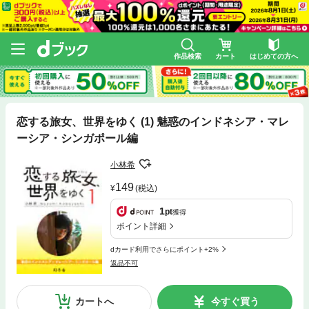
作品検索
カート
はじめての方へ
恋する旅女、世界をゆく (1) 魅惑のインドネシア・マレ
ーシア・シンガポール編
小林希
149
(税込)
1
pt
獲得
ポイント詳細
dカード利用でさらにポイント+2%
返品不可
カートへ
今すぐ買う