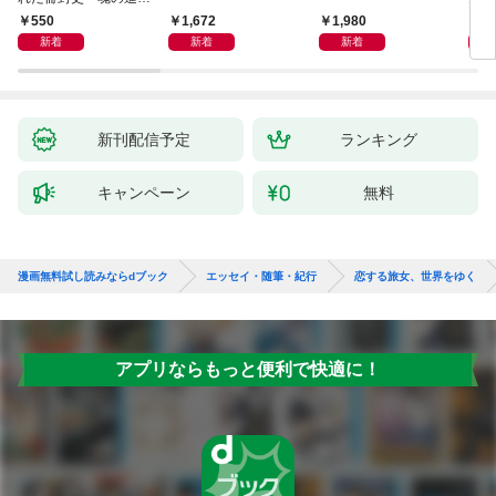
―
ップ
550
1,672
1,980
2
新着
新着
新着
新刊配信予定
ランキング
キャンペーン
無料
漫画無料試し読みならdブック
エッセイ・随筆・紀行
恋する旅女、世界をゆく
アプリならもっと便利で快適に！