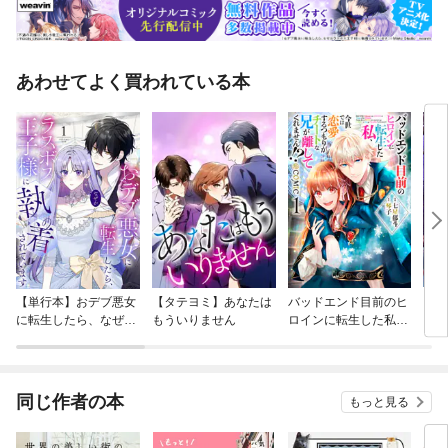
あわせてよく買われている本
【単行本】おデブ悪女
【タテヨミ】あなたは
バッドエンド目前のヒ
【タ
に転生したら、なぜか
もういりません
ロインに転生した私、
リ〜
ラスボス王子様に執着
今世では恋愛するつも
されています
りがチートな兄が離し
てくれません！？@C
OMIC
同じ作者の本
もっと見る