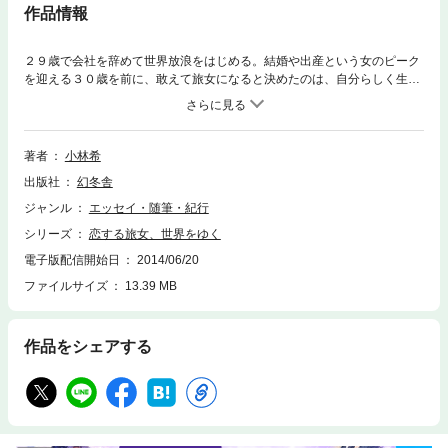
作品情報
２９歳で会社を辞めて世界放浪をはじめる。結婚や出産という女のピーク
を迎える３０歳を前に、敢えて旅女になると決めたのは、自分らしく生き
ることへの挑戦だった。出発の夜、「旅で素敵な女性になるのよ！」と言
って家を出た。旅の一発目、ドキドキワクワクするなか、旅女が向かった
のは惑星のような火山の村。それから異国情緒たっぷりの古都ソロや死ぬ
までに必ず訪れたかった世界遺産ボロブドゥールなどインドネシアを放
著者
小林希
浪。その後、親友のいるマレーシア、シンガポールへと魅惑的な旅が始ま
出版社
幻冬舎
った！ 電子書籍限定のオリジナルフォトを加えた『恋する旅女、世界を
ゆく』シリーズ第1弾！
ジャンル
エッセイ・随筆・紀行
シリーズ
恋する旅女、世界をゆく
電子版配信開始日
2014/06/20
ファイルサイズ
13.39 MB
作品をシェアする