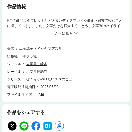
作品情報
※この商品はタブレットなど大きいディスプレイを備えた端末で読むこと
に適しています。また、文字だけを拡大することや、文字列のハイライ
ト、検索、辞書の参照、引用などの機能が使用できません。中学受験を考
える母親に、塾のために大好きなイラスト教室をやめるように言われ、ど
ん底の小学4年生・栄太。ちょっぴり苦手なクラスメイトのゴウに、むり
やり事情をききだされると、なぜかふたりで「やりたい10のこと」リスト
著者
工藤純子
イシヤマアズサ
をつくり、挑戦することに！やりたいことをやるのはわがまま？ ために
出版社
ポプラ社
ならない？ そんなの……やってみなくちゃわからない！10歳の凸凹コン
ビがおくる、すべての小学生へのエール本です！
ジャンル
児童書・絵本
レーベル
ポプラ物語館
シリーズ
ぼくらがやりたい１０のこと
電子版配信開始日
2026/06/03
ファイルサイズ
- MB
作品をシェアする