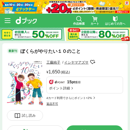
作品検索
カート
はじめての方へ
ぼくらがやりたい１０のこと
最新刊
工藤純子
イシヤマアズサ
1,650
(税込)
15
pt
獲得
ポイント詳細
dカード利用でさらにポイント+2%
返品不可
試し読み