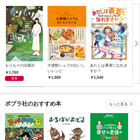
もりもりの出版社
大使館シェフのおいし
あたしは勇者になれま
ぼく
いレシピ
すか？
のこ
1,760
1,980
1,540
1,
新着
ポプラ社のおすすめ本
もっと見る