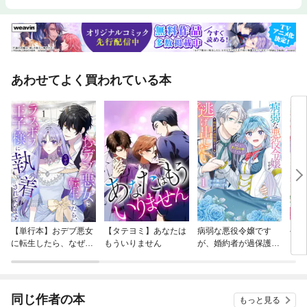
あわせてよく買われている本
【単行本】おデブ悪女
【タテヨミ】あなたは
病弱な悪役令嬢です
公爵
に転生したら、なぜか
もういりません
が、婚約者が過保護す
当た
ラスボス王子様に執着
ぎて逃げ出したい(私
されています
たち犬猿の仲でしたよ
ね！？)
同じ作者の本
もっと見る