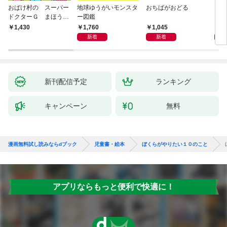
おばけ村の スーパー
地球ゆうがいモンスタ
おちばがおどる
くり
ドクターＧ まほう
ー図鑑
ーと
の ドクターかばん
1,760
1,045
1,
1,430
新着
新着
新刊配信予定
ランキング
キャンペーン
無料
漫画無料試し読みならdブック
児童書・絵本
ぼくらがやりたい１０のこと
アプリならもっと便利で快適に！