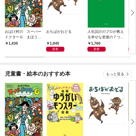
おばけ村の スーパー
おちばがおどる
人生設計のプロが教え
動物
ドクターＧ まほう
る幸せな老後の７つの
と暮
の ドクターかばん
条件
と、
1,045
1,760
2,
1,430
獣医
新着
新着
児童書・絵本のおすすめ本
もっと見る